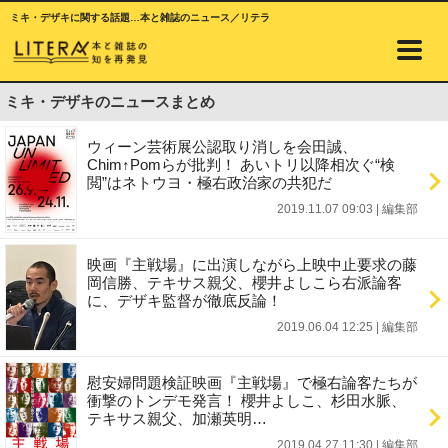
ミキ・デザキに関する話題…本と雑誌のニュース／リテラ
ミキ・デザキのニュースまとめ
ウィーン芸術展公認取り消しを会田誠、
Chim↑Pomらが批判！ あいトリ以降相次ぐ“検
閲”はネトウヨ・極右政治家の共犯だ
2019.11.07 09:03
|
編集部
映画『主戦場』に出演しながら上映中止要求の藤
岡信勝、テキサス親父、櫻井よしこら右派論客
に、デザキ監督が徹底反論！
2019.06.04 12:25
|
編集部
慰安婦問題検証映画『主戦場』で極右論客たちが
衝撃のトンデモ発言！ 櫻井よしこ、杉田水脈、
テキサス親父、加瀬英明…
2019.04.27 11:30
|
編集部