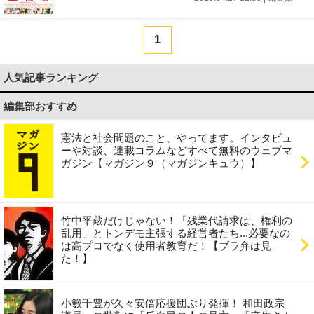
1
人気記事ランキング
編集部おすすめ
憲法と社会問題のこと、やってます。インタビュ
ーや対談、連載コラムなどすべて無料のウェブマ
ガジン【マガジン９（マガジンキュウ）】
竹中平蔵だけじゃない！「残業代請求は、権利の
乱用」とトンデモ主張する経営者たち...必要なの
は高プロでなく使用者教育だ！【ブラ弁は見
た！】
小籔千豊が久々安倍応援団ぶり発揮！ 和田政宗