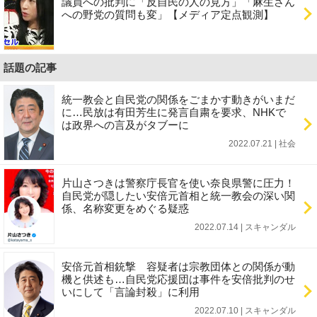
議員への批判に「反自民の人の見方」「麻生さん
への野党の質問も変」【メディア定点観測】
話題の記事
統一教会と自民党の関係をごまかす動きがいまだ
に…民放は有田芳生に発言自粛を要求、NHKで
は政界への言及がタブーに
2022.07.21 | 社会
片山さつきは警察庁長官を使い奈良県警に圧力！
自民党が隠したい安倍元首相と統一教会の深い関
係、名称変更をめぐる疑惑
2022.07.14 | スキャンダル
安倍元首相銃撃 容疑者は宗教団体との関係が動
機と供述も…自民党応援団は事件を安倍批判のせ
いにして「言論封殺」に利用
2022.07.10 | スキャンダル