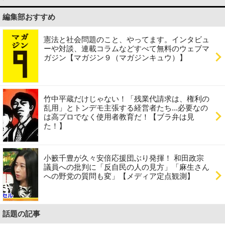
編集部おすすめ
憲法と社会問題のこと、やってます。インタビュ
ーや対談、連載コラムなどすべて無料のウェブマ
ガジン【マガジン９（マガジンキュウ）】
竹中平蔵だけじゃない！「残業代請求は、権利の
乱用」とトンデモ主張する経営者たち...必要なの
は高プロでなく使用者教育だ！【ブラ弁は見
た！】
小籔千豊が久々安倍応援団ぶり発揮！ 和田政宗
議員への批判に「反自民の人の見方」「麻生さん
への野党の質問も変」【メディア定点観測】
話題の記事