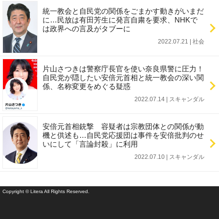
統一教会と自民党の関係をごまかす動きがいまだ
に…民放は有田芳生に発言自粛を要求、NHKで
は政界への言及がタブーに
2022.07.21 | 社会
片山さつきは警察庁長官を使い奈良県警に圧力！
自民党が隠したい安倍元首相と統一教会の深い関
係、名称変更をめぐる疑惑
2022.07.14 | スキャンダル
安倍元首相銃撃 容疑者は宗教団体との関係が動
機と供述も…自民党応援団は事件を安倍批判のせ
いにして「言論封殺」に利用
2022.07.10 | スキャンダル
Copyright © Litera All Rights Reserved.