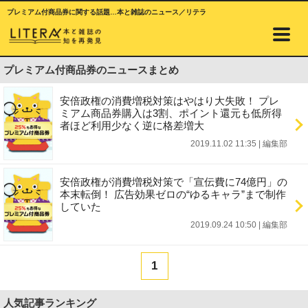
プレミアム付商品券に関する話題…本と雑誌のニュース／リテラ
プレミアム付商品券のニュースまとめ
安倍政権の消費増税対策はやはり大失敗！ プレ
ミアム商品券購入は3割、ポイント還元も低所得
者ほど利用少なく逆に格差増大
2019.11.02 11:35
|
編集部
安倍政権が消費増税対策で「宣伝費に74億円」の
本末転倒！ 広告効果ゼロの“ゆるキャラ”まで制作
していた
2019.09.24 10:50
|
編集部
1
人気記事ランキング