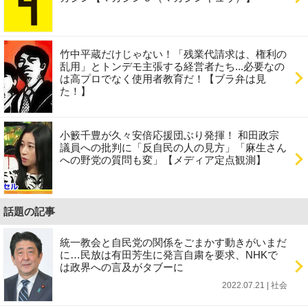
竹中平蔵だけじゃない！「残業代請求は、権利の
乱用」とトンデモ主張する経営者たち...必要なの
は高プロでなく使用者教育だ！【ブラ弁は見
た！】
小籔千豊が久々安倍応援団ぶり発揮！ 和田政宗
議員への批判に「反自民の人の見方」「麻生さん
への野党の質問も変」【メディア定点観測】
話題の記事
統一教会と自民党の関係をごまかす動きがいまだ
に…民放は有田芳生に発言自粛を要求、NHKで
は政界への言及がタブーに
2022.07.21 | 社会