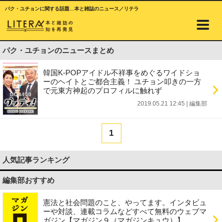
パク・ユチョンに関する話題…本と雑誌のニュース／リテラ
パク・ユチョンのニュースまとめ
韓国K-POPアイドル不祥事をめぐるワイドショ
ーのヘイトとご都合主義！ ユチョン叩きの一方
で元東方神起のプロフィルに触れず
2019.05.21 12:45
|
編集部
1
人気記事ランキング
編集部おすすめ
憲法と社会問題のこと、やってます。インタビュ
ーや対談、連載コラムなどすべて無料のウェブマ
ガジン【マガジン９（マガジンキュウ）】