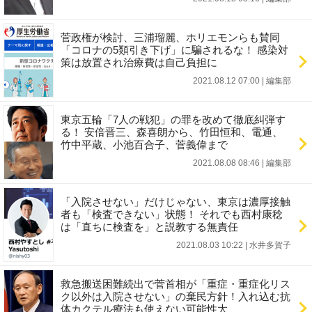
菅政権が検討、三浦瑠麗、ホリエモンらも賛同
「コロナの5類引き下げ」に騙されるな！ 感染対
策は放置され治療費は自己負担に
2021.08.12 07:00
|
編集部
東京五輪「7人の戦犯」の罪を改めて徹底糾弾す
る！ 安倍晋三、森喜朗から、竹田恒和、電通、
竹中平蔵、小池百合子、菅義偉まで
2021.08.08 08:46
|
編集部
「入院させない」だけじゃない、東京は濃厚接触
者も「検査できない」状態！ それでも西村康稔
は「直ちに検査を」と説教する無責任
2021.08.03 10:22
|
水井多賀子
救急搬送困難続出で菅首相が「重症・重症化リス
ク以外は入院させない」の棄民方針！入れ込む抗
体カクテル療法も使えない可能性大