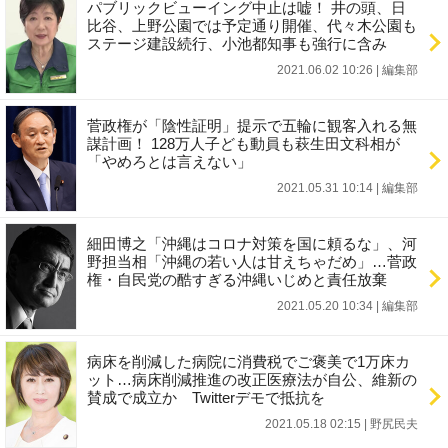
パブリックビューイング中止は嘘！ 井の頭、日
比谷、上野公園では予定通り開催、代々木公園も
ステージ建設続行、小池都知事も強行に含み
2021.06.02 10:26
|
編集部
菅政権が「陰性証明」提示で五輪に観客入れる無
謀計画！ 128万人子ども動員も萩生田文科相が
「やめろとは言えない」
2021.05.31 10:14
|
編集部
細田博之「沖縄はコロナ対策を国に頼るな」、河
野担当相「沖縄の若い人は甘えちゃだめ」…菅政
権・自民党の酷すぎる沖縄いじめと責任放棄
2021.05.20 10:34
|
編集部
病床を削減した病院に消費税でご褒美で1万床カ
ット…病床削減推進の改正医療法が自公、維新の
賛成で成立か Twitterデモで抵抗を
2021.05.18 02:15
|
野尻民夫