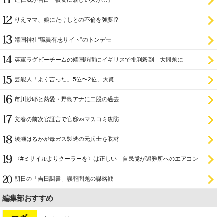
辻仁成が告白「彼女に新しい人が…」
りえママ、娘にたけしとの不倫を強要!?
靖国神社“職員有志サイト”のトンデモ
英軍ラグビーチームの靖国訪問にイギリスで批判殺到、大問題に！
芸能人「よく言った」5位〜2位、大賞
市川沙耶と熱愛・野島アナに二股の過去
文春の前次官証言で官邸vsマスコミ攻防
綾瀬はるかが毒ガス製造の元兵士を取材
〈#ミサイルよりクーラーを〉は正しい 自民党が避難所へのエアコン
設置を遅らせてきた
朝日の「吉田調書」誤報問題の謀略戦
編集部おすすめ