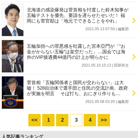
北海道の感染爆発は菅首相を忖度した鈴木知事が
五輪テストを優先、要請を遅らせたせいだ！ 福
岡にも菅官邸は「地元でできることをやれ」
2021.05.13 07:50
|
編集部
五輪加担への罪悪感を吐露した宮本亞門が「“お
金がからない五輪”は架空だった」…国会では海
外のVIP接遇費44億円の計上が明らかに
2021.05.10 10:13
|
田部祥太
菅首相「五輪関係者と国民が交わらない」は大
嘘！ 528自治体で選手団と住民の交流計画、政府
が実施を明言 そば打ち、おにぎり作りも…
2021.05.08 03:20
|
編集部
<<
1
2
3
4
>>
人気記事ランキング