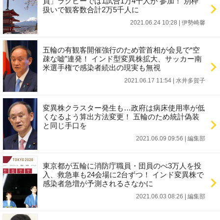
員」ラグビーでは1試合1万4千人が 参加！ 別枠
扱いで観客数合計2万5千人に
2021.06.24 10:28
|
伊勢崎馨
五輪の有観客開催強行のため菅首相が会見で“空
疎な嘘”連発！ インド型変異株拡大、サッカー南
米選手権で感染者続出の現実も無視
2021.06.17 11:54
|
水井多賀子
変異株クラスター発生も…政府は病床使用率が低
くなるよう算出方法変更！ 五輪のため統計偽装
と同じ手口を
2021.06.09 09:56
|
編集部
東京都が五輪に消防庁職員・団員のべ3万人を投
入、救急車も24会場に2台ずつ！ インド変異株で
感染者急増が予測されるさなかに
2021.06.03 08:26
|
編集部