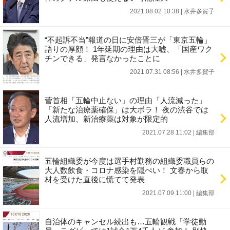
2021.08.02 10:38
|
水井多賀子
“不起訴不当”報道の日に安倍晋三が「東京五輪」
語りの厚顔！ 1年延期の理由は大嘘、「国産ワク
チンできる」発言なかったことに
2021.07.31 08:56
|
水井多賀子
菅首相「五輪中止ない」の理由「人流減った」
「新たな治療薬確保」は大ボラ！ 夜の渋谷では
人流増加、新治療薬は対象が限定的
2021.07.28 11:02
|
編集部
五輪組織委が今度は選手村勤務の組織委職員らの
大人数飲食・コロナ感染を隠ぺい！ 文春から取
材を受けた直後に慌てて発表
2021.07.09 11:00
|
編集部
自治体のキャンセル続出も…五輪観戦「学徒動