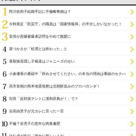
阿川佐和子結婚手記に不倫略奪婚は？
今秋発足「防災庁」の職員は「国家情報局」の半分しかいなかった！
安倍が原爆被爆者訪問をやめて散髪に
葵つかさが「松潤とは終わった」と
香取慎吾隠し子報道はジャニーズのせい
小倉優香の番組中「辞めさせてください」の本当の理由は番組のセクハ
ラ
高市首相の熊本地震視察は北朝鮮並みのプロパガンダ！
百田「反対派テントに漢和辞典が！」で？
吉高由里子が元カレに言った一言
不倫？谷亮子の意外な肉食遍歴