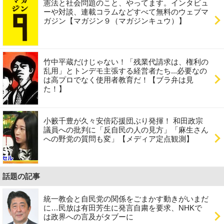
憲法と社会問題のこと、やってます。インタビュ
ーや対談、連載コラムなどすべて無料のウェブマ
ガジン【マガジン９（マガジンキュウ）】
竹中平蔵だけじゃない！「残業代請求は、権利の
乱用」とトンデモ主張する経営者たち...必要なの
は高プロでなく使用者教育だ！【ブラ弁は見
た！】
小籔千豊が久々安倍応援団ぶり発揮！ 和田政宗
議員への批判に「反自民の人の見方」「麻生さん
への野党の質問も変」【メディア定点観測】
話題の記事
統一教会と自民党の関係をごまかす動きがいまだ
に…民放は有田芳生に発言自粛を要求、NHKで
は政界への言及がタブーに