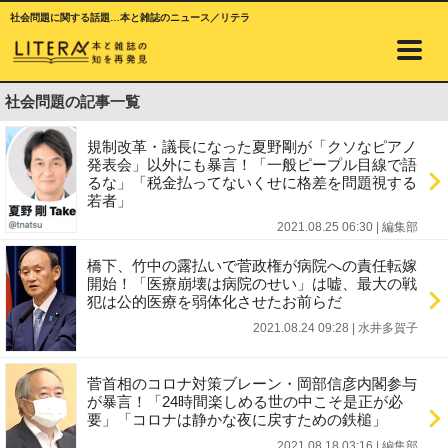
社会問題に関する話題…本と雑誌のニュース／リテラ
社会問題の記事一覧
規制改革・議長になった夏野剛が「クソなピアノ
発表会」以外にも暴言！「一般ピープル目線で語
るな」「税金払ってないくせに格差を問題視する
若者」
2021.08.25 06:30
|
編集部
橋下、竹中の露払いで菅政権が病院への責任転嫁
開始！「医療崩壊は病院のせい」は嘘、最大の戦
犯は公的医療を弱体化させたお前らだ
2021.08.24 09:28
|
水井多賀子
菅首相のコロナ対策ブレーン・岡部信彦内閣参与
が暴言！「24時間楽しめる世の中こそ是正が必
要」「コロナは静かな夜に戻すための鉄槌」
2021.08.18 03:16
|
編集部