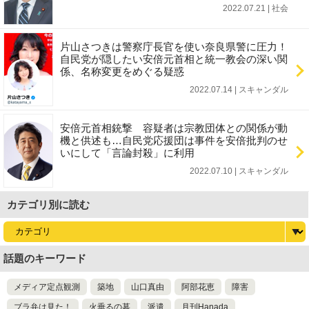
2022.07.21 | 社会
片山さつきは警察庁長官を使い奈良県警に圧力！
自民党が隠したい安倍元首相と統一教会の深い関
係、名称変更をめぐる疑惑
2022.07.14 | スキャンダル
安倍元首相銃撃 容疑者は宗教団体との関係が動
機と供述も…自民党応援団は事件を安倍批判のせ
いにして「言論封殺」に利用
2022.07.10 | スキャンダル
カテゴリ別に読む
話題のキーワード
メディア定点観測
築地
山口真由
阿部花恵
障害
ブラ弁は見た！
火垂るの墓
派遣
月刊Hanada