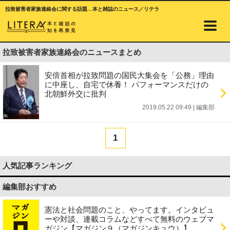
拉致被害者家族連絡会に関する話題…本と雑誌のニュース／リテラ
拉致被害者家族連絡会のニュースまとめ
安倍首相が拉致問題の国民大集会を「公務」理由
に中座し、自宅で休養！ パフォーマンスだけの
北朝鮮外交に批判
2019.05.22 09:49
|
編集部
1
人気記事ランキング
編集部おすすめ
憲法と社会問題のこと、やってます。インタビュ
ーや対談、連載コラムなどすべて無料のウェブマ
ガジン【マガジン９（マガジンキュウ）】