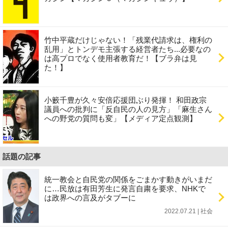
竹中平蔵だけじゃない！「残業代請求は、権利の
乱用」とトンデモ主張する経営者たち...必要なの
は高プロでなく使用者教育だ！【ブラ弁は見
た！】
小籔千豊が久々安倍応援団ぶり発揮！ 和田政宗
議員への批判に「反自民の人の見方」「麻生さん
への野党の質問も変」【メディア定点観測】
話題の記事
統一教会と自民党の関係をごまかす動きがいまだ
に…民放は有田芳生に発言自粛を要求、NHKで
は政界への言及がタブーに
2022.07.21 | 社会