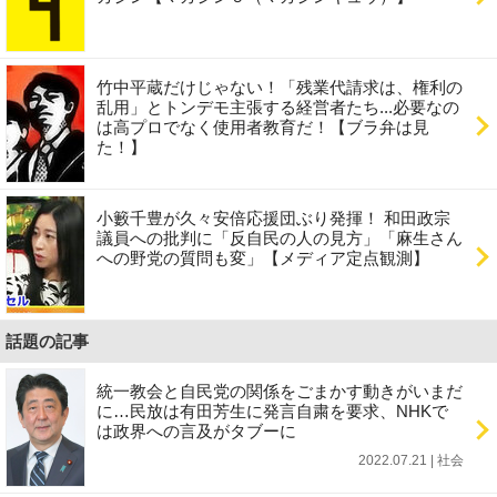
竹中平蔵だけじゃない！「残業代請求は、権利の
乱用」とトンデモ主張する経営者たち...必要なの
は高プロでなく使用者教育だ！【ブラ弁は見
た！】
小籔千豊が久々安倍応援団ぶり発揮！ 和田政宗
議員への批判に「反自民の人の見方」「麻生さん
への野党の質問も変」【メディア定点観測】
話題の記事
統一教会と自民党の関係をごまかす動きがいまだ
に…民放は有田芳生に発言自粛を要求、NHKで
は政界への言及がタブーに
2022.07.21 | 社会