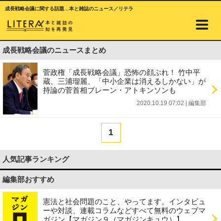
成長戦略会議に関する話題…本と雑誌のニュース／リテラ
成長戦略会議のニュースまとめ
菅政権「成長戦略会議」恐怖の顔ぶれ！ 竹中平
蔵、三浦瑠麗、「中小企業は消えるしかない」が
持論の菅首相ブレーン・アトキンソンも
2020.10.19 07:02
|
編集部
1
人気記事ランキング
編集部おすすめ
憲法と社会問題のこと、やってます。インタビュ
ーや対談、連載コラムなどすべて無料のウェブマ
ガジン【マガジン９（マガジンキュウ）】