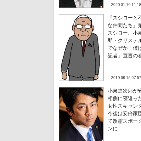
2020.01.10 11:1
『スシローと
な仲間たち』
スシロー、小
郎・クリステ
でなぜか「僕
記者」宣言の
2019.09.15 07:5
小泉進次郎が
相側に寝返っ
女性スキャン
今後は安倍家
て改憲スポー
ンに