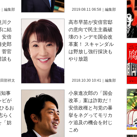
0
｜
編集部
2019.08.11 06:58
｜
編集部
滝川ク
高市早苗が安倍官邸
邸に結
の意向で民主主義破
！安倍
壊のトンデモ国会改
崎史郎
革案！ スキャンダル
・菅官
は野放し強行採決も
対談も
やり放題
｜
田部祥太
2018.10.30 10:41
｜
編集部
縄知事
小泉進次郎の「国会
レビが
改革」案は詐欺だ！
『ひるお
安倍政権と与党の暴
志らく
挙をネグってモリカ
を「妨
ケ追及の機会を封じ
こめ