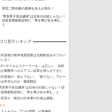
19
田宮二郎自殺の真相を夫人が告白！
“男系男子皇位継承”は日本の伝統じゃない！
20
旧皇室典範制定時に「男を尊び女を卑む」
と
ゴリ別ランキング
高市首相の熊本地震視察は北朝鮮並みのプロパ
ガンダ！
〈#ミサイルよりクーラーを〉は正しい 自民
党が避難所へのエアコン設置を遅らせてきた
高市首相の「休んでない」「寝てない」アピー
ルは本当なのか 徹底検証
“男系男子皇位継承”は日本の伝統じゃない！旧
皇室典範制定時に「男を尊び女を卑む」と
三笠宮が「南京の日本軍の行為は虐殺」
ネス
ベストセラー『7つの習慣』の危険性