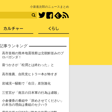
知を再発見
小泉進次郎のニュースまとめ
Facebook
feedly
RSS
Twitter
ス
社会
カルチャー
くらし
記事ランキング
高市首相の熊本地震視察は北朝鮮並みのプ
1
ロパガンダ！
2
葵つかさが「松潤とは終わった」と
3
高市推薦、自民党ヒトラー本が怖すぎ
4
岩城滉一騒動で「在日」差別激化
5
三笠宮が「南京の日本軍の行為は虐殺」
小倉優香の番組中「辞めさせてください」
6
の本当の理由は番組のセクハラ
7