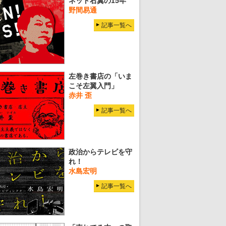
ネット右翼の15年
野間易通
記事一覧へ
左巻き書店の「いま
こそ左翼入門」
赤井 歪
記事一覧へ
政治からテレビを守
れ！
水島宏明
記事一覧へ