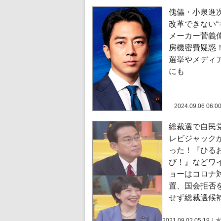
傀儡・小泉進
改革できない“
メーカー菅義偉
房機密費疑惑！
選挙やメディ
にも
2024.09.06 06:0
総裁選で自民
レビジャック
った！『ひる
び！』などワ
ョーはコロナ
置、国会拒否
せず総裁選候補
2021.09.02 05:19
｜