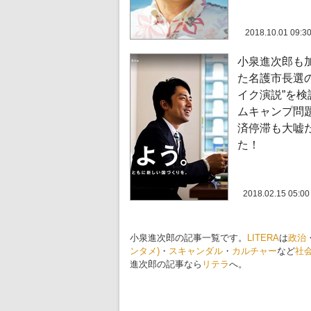
2018.10.01 09:3
小泉進次郎も
た名護市長選の
イク演説”を検
ムキャンプ問
済停滞も大嘘
た！
2018.02.15 05:00
小泉進次郎の記事一覧です。
LITERA
は
政治
ンタメ)
・
スキャンダル
・
カルチャー
など
社
進次郎の記事なら
リテラ
へ。