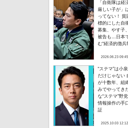
「自衛隊は経
厳しい子が」
ってない！ 貧
標的にした自
募集、やす子
被告も…日本
む“経済的徴兵
2026.06.23 09:4
“ステマ”は小
だけじゃない 
が十数年、組
みでやってき
な“ステマ”野
情報操作の手
証
2025.10.03 12:1