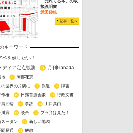
「売れてる本」の取
扱説明書
武田砂鉄
記事一覧へ
のキーワード
アベを倒したい！
メディア定点観測
月刊Hanada
3
築地
阿部花恵
5
この世界の片隅に
派遣
障害
7
8
著作権
日露首脳会談
行政文書
10
11
平昌五輪
事故
山口真由
13
14
芥川賞
談合
ブラ弁は見た！
16
17
南スーダン
新しい地図
19
野間易通
解散
21