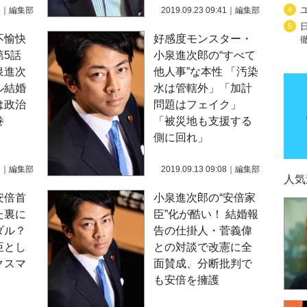
8
｜
編集部
2019.09.23 09:41
｜
編集部
4
5
不愉快
好感度モンスター・
第5話
小泉進次郎の“すべて
泉進次
他人事”な本性 「汚染
ル結婚
水は管轄外」「加計
は政治
問題はフェイク」
巻
「被災地も支援する
側に回れ」
7
｜
編集部
2019.09.13 09:08
｜
編集部
人気
安倍首
小泉進次郎の“安倍家
た裏に
臣”化が酷い！ 結婚報
ダル？
告の仕掛人・菅義偉
臣とし
との対談で改憲に全
クスマ
面賛成、分断批判で
も安倍を擁護