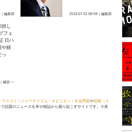
0
｜
編集部
2018.07.01 08:59
｜
編集部
加担し
“フェ
証 日ハ
題や経
だっ
｜
横田 一
・
マスコミ
・
ジャーナリズム
・
オピニオン
・
社会問題
や
芸能（エ
会
で話題のニュースを本や雑誌から掘り起こすサイトです。小泉