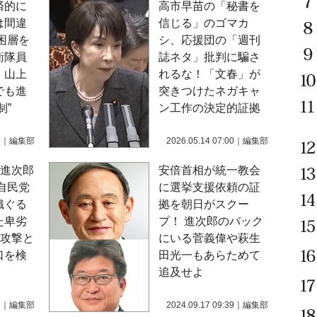
済的に
高市早苗の「秘書を
は間違
信じる」のゴマカ
困層を
シ、応援団の「週刊
衛隊員
誌ネタ」批判に騙さ
、山上
れるな！「文春」が
でも進
突きつけたネガキャ
制”
ン工作の決定的証拠
5
｜
編集部
2026.05.14 07:00
｜
編集部
泉進次郎
安倍首相が統一教会
自民党
に選挙支援依頼の証
織ぐる
拠を朝日がスクー
た卑劣
プ！ 進次郎のバック
党攻撃と
にいる菅義偉や萩生
口を検
田光一もあらためて
追及せよ
2
｜
編集部
2024.09.17 09:39
｜
編集部