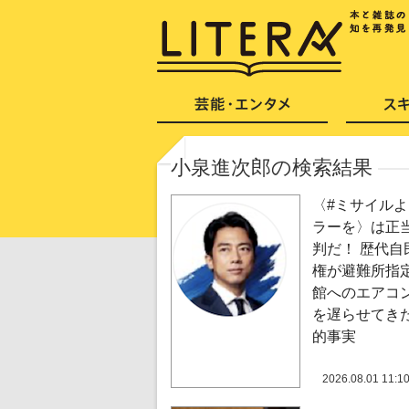
小泉進次郎の検索結果
〈#ミサイル
ラーを〉は正
判だ！ 歴代自
権が避難所指
館へのエアコ
を遅らせてき
的事実
2026.08.01 11:1