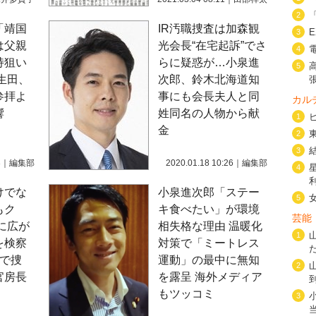
2
「靖国
IR汚職捜査は加森観
3
は父親
光会長“在宅起訴”でさ
4
持狙い
らに疑惑が…小泉進
5
生田、
次郎、鈴木北海道知
参拝よ
事にも会長夫人と同
カル
響
姓同名の人物から献
1
金
2
3
3
｜
編集部
2020.01.18 10:26
｜
編集部
4
けでな
小泉進次郎「ステー
5
もク
キ食べたい」が環境
芸能
に広が
相失格な理由 温暖化
1
を検察
対策で「ミートレス
トで捜
運動」の最中に無知
2
官房長
を露呈 海外メディア
もツッコミ
3