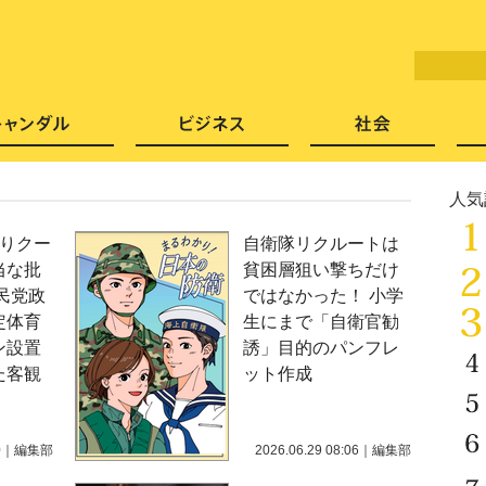
LITERA／リテラ 本と雑誌の
芸能・エンタメ
スキャンダル
ビジネ
人気
よりクー
自衛隊リクルートは
当な批
貧困層狙い撃ちだけ
民党政
ではなかった！ 小学
定体育
生にまで「自衛官勧
ン設置
誘」目的のパンフレ
た客観
ット作成
0
｜
編集部
2026.06.29 08:06
｜
編集部