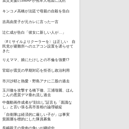
震災支援のSMAPが熊本大地震に沈黙
8
キンコメ高橋が法廷で母親の自殺を告白
9
吉高由里子が元カレに言った一言
10
辻仁成が告白「彼女に新しい人が…」
〈#ミサイルよりクーラーを〉は正しい 自
11
民党が避難所へのエアコン設置を遅らせて
きた
12
りえママ、娘にたけしとの不倫を強要!?
13
官邸が震災の早期対応を拒否し政治利用
14
市川沙耶と熱愛・野島アナに二股の過去
玉川徹を攻撃する橋下徹、三浦瑠麗、ほん
15
こんの悪質デマ垂れ流し過去
中傷動画作成者が“顔出し”証言も「面識な
16
し」と言い張る高市首相の論理破綻
「自衛隊は経済的に厳しい子が」は事実
17
貧困層を標的にした隊員募集
18
長嶋親子の骨肉の争いが継続中