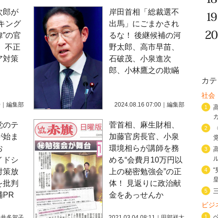
次郎が
岸田首相「総裁選不
キング
出馬」にごまかされ
”の官
るな！ 後継候補の河
 不正
野太郎、高市早苗、
ア対策
石破茂、小泉進次
郎、小林鷹之の欺瞞
カテ
社会
0
｜
編集部
2024.08.16 07:00
｜
編集部
1
党のテ
菅首相、麻生財相、
2
が始ま
加藤官房長官、小泉
お
環境相らが講師を務
3
イドシ
める“会費月10万円以
4
対策放
上の秘密勉強会”の正
を批判
体！ 見返りに政治献
5
PR
金をあっせんか
ビジ
1
水井多賀子
2021.03.04 08:11
｜
田部祥太