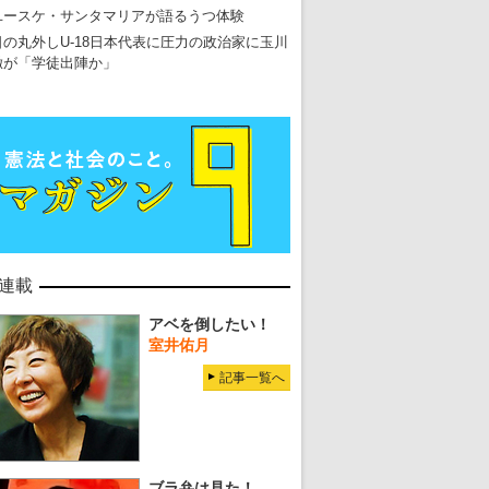
ユースケ・サンタマリアが語るうつ体験
日の丸外しU-18日本代表に圧力の政治家に玉川
徹が「学徒出陣か」
連載
アベを倒したい！
室井佑月
記事一覧へ
ブラ弁は見た！