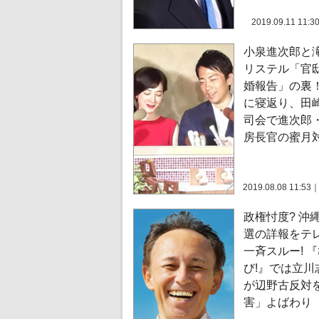
2019.09.11 11:3
小泉進次郎と
リステル「官
婚報告」の裏
に寝返り、田
司会で進次郎
房長官の蜜月
2019.08.08 11:53
政権忖度? 沖
選の詳報をテ
一斉スルー! 
び!』では立川
が辺野古反対
害」よばわり