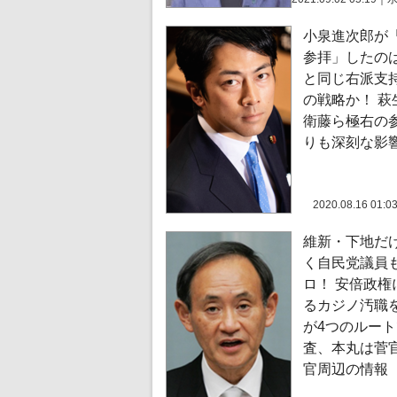
小泉進次郎が
参拝」したの
と同じ右派支
の戦略か！ 萩
衛藤ら極右の
りも深刻な影
2020.08.16 01:0
維新・下地だ
く自民党議員
ロ！ 安倍政権
るカジノ汚職
が4つのルー
査、本丸は菅
官周辺の情報