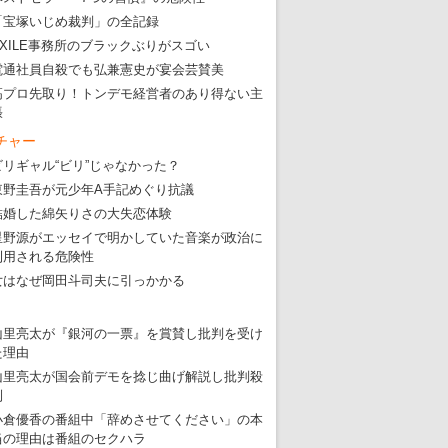
「宝塚いじめ裁判」の全記録
EXILE事務所のブラックぶりがスゴい
電通社員自殺でも弘兼憲史が宴会芸賛美
高プロ先取り！トンデモ経営者のあり得ない主
張
チャー
ビリギャル“ビリ”じゃなかった？
東野圭吾が元少年A手記めぐり抗議
結婚した綿矢りさの大失恋体験
星野源がエッセイで明かしていた音楽が政治に
利用される危険性
女はなぜ岡田斗司夫に引っかかる
山里亮太が『銀河の一票』を賞賛し批判を受け
た理由
山里亮太が国会前デモを捻じ曲げ解説し批判殺
到
小倉優香の番組中「辞めさせてください」の本
当の理由は番組のセクハラ