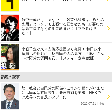
竹中平蔵だけじゃない！「残業代請求は、権利の
乱用」とトンデモ主張する経営者たち...必要なの
は高プロでなく使用者教育だ！【ブラ弁は見
た！】
小籔千豊が久々安倍応援団ぶり発揮！ 和田政宗
議員への批判に「反自民の人の見方」「麻生さん
への野党の質問も変」【メディア定点観測】
話題の記事
統一教会と自民党の関係をごまかす動きがいまだ
に…民放は有田芳生に発言自粛を要求、NHKで
は政界への言及がタブーに
2022.07.21 | 社会