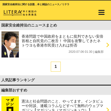
国家安全維持法に関する話題…本と雑誌のニュース／リテラ
国家安全維持法のニュースまとめ
香港問題で中国政府をまともに批判できない安倍
首相と自民党の二枚舌！ 中国を攻撃してきたネ
トウヨも香港市民受け入れは拒否
2020.07.06 01:30
|
編集部
1
人気記事ランキング
編集部おすすめ
憲法と社会問題のこと、やってます。インタビュ
ーや対談、連載コラムなどすべて無料のウェブマ
ガジン【マガジン９（マガジンキュウ）】