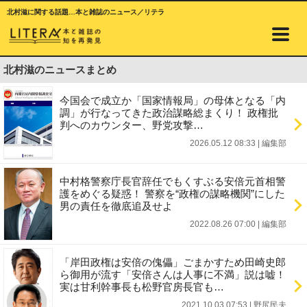
北村滋に関する話題…本と雑誌のニュース／リテラ
北村滋のニュースまとめ
今国会で成立か「国家情報局」の母体となる「内
調」が行なってきた政治謀略総まくり！ 政権批
判へのカウンター、野党攻撃…
2026.05.12 08:33
|
編集部
中村格警察庁長官辞任でもくすぶる安倍元首相警
護をめぐる疑惑！ 警察を“政権の謀略機関”にした
男の責任を徹底追及せよ
2022.08.26 07:00
|
編集部
「岸田政権は安倍の傀儡」ごまかすため田崎史郎
ら御用が流す「安倍さんは人事に不満」説は嘘！
実は甘利幹事長も松野官房長官も…
2021.10.03 07:53
|
野尻民夫