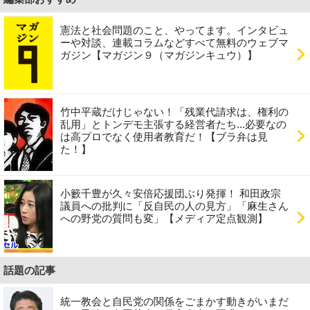
憲法と社会問題のこと、やってます。インタビュ
ーや対談、連載コラムなどすべて無料のウェブマ
ガジン【マガジン９（マガジンキュウ）】
竹中平蔵だけじゃない！「残業代請求は、権利の
乱用」とトンデモ主張する経営者たち...必要なの
は高プロでなく使用者教育だ！【ブラ弁は見
た！】
小籔千豊が久々安倍応援団ぶり発揮！ 和田政宗
議員への批判に「反自民の人の見方」「麻生さん
への野党の質問も変」【メディア定点観測】
話題の記事
統一教会と自民党の関係をごまかす動きがいまだ