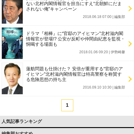
ない北村内閣情報官を担当にすえ“北朝鮮にだま
されない俺”キャンペーン
2018.06.18 07:00
|
編集部
ドラマ『相棒』に“官邸のアイヒマン”北村滋内閣
情報官が登場!? 公安が反町や仲間由紀恵を監視・
恫喝する場面も
2018.01.06 09:20
|
伊勢崎馨
蓮舫問題も仕掛けた？ 安倍が重用する“官邸のア
イヒマン”北村滋内閣情報官は特高警察を称賛す
る危険思想の持ち主
2016.09.10 10:30
|
編集部
1
人気記事ランキング
編集部おすすめ