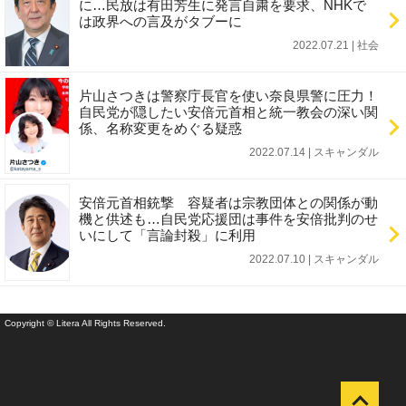
に…民放は有田芳生に発言自粛を要求、NHKで
は政界への言及がタブーに
2022.07.21 | 社会
片山さつきは警察庁長官を使い奈良県警に圧力！
自民党が隠したい安倍元首相と統一教会の深い関
係、名称変更をめぐる疑惑
2022.07.14 | スキャンダル
安倍元首相銃撃 容疑者は宗教団体との関係が動
機と供述も…自民党応援団は事件を安倍批判のせ
いにして「言論封殺」に利用
2022.07.10 | スキャンダル
Copyright © Litera All Rights Reserved.