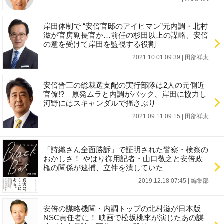
岸田体制で “安倍官邸のアイヒマン”元内調・北村
滋が官房副長官か…前任の杉田以上の謀略、安倍
の意を受けて岸田を監視する役割
2021.10.01 09:39
|
田部祥太
安倍晋三の総裁選支配の実行部隊は2人の元側近
官僚!? 原発ムラと内調がバック、岸田に協力し
河野にはスキャンダルで揺さぶり
2021.09.11 09:15
|
田部祥太
「詩織さん全面勝訴」で証明された警察・検察の
おかしさ！ やはり御用記者・山口敬之と安倍政
権の関係が逮捕、立件を潰していた
2019.12.18 07:45
|
編集部
安倍の謀略機関・内調トップの北村滋が日本版
NSC責任者に！ 映画で松坂桃李が演じたあの謀