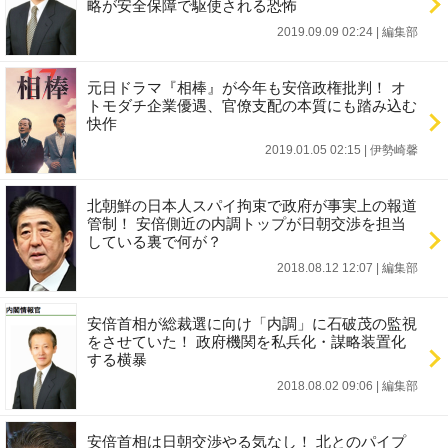
略が安全保障で駆使される恐怖
2019.09.09 02:24
|
編集部
元日ドラマ『相棒』が今年も安倍政権批判！ オ
トモダチ企業優遇、官僚支配の本質にも踏み込む
快作
2019.01.05 02:15
|
伊勢崎馨
北朝鮮の日本人スパイ拘束で政府が事実上の報道
管制！ 安倍側近の内調トップが日朝交渉を担当
している裏で何が？
2018.08.12 12:07
|
編集部
安倍首相が総裁選に向け「内調」に石破茂の監視
をさせていた！ 政府機関を私兵化・謀略装置化
する横暴
2018.08.02 09:06
|
編集部
安倍首相は日朝交渉やる気なし！ 北とのパイプ