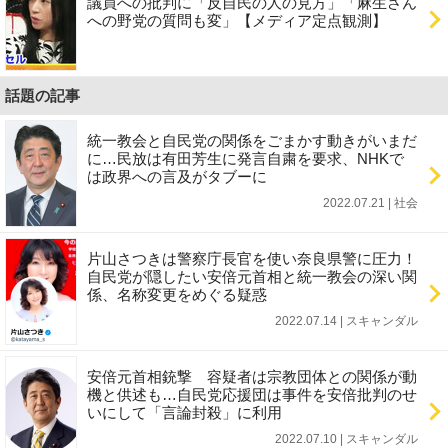
議員への批判に「反自民の人の見方」「麻生さん
への野党の質問も変」【メディア定点観測】
話題の記事
統一教会と自民党の関係をごまかす動きがいまだ
に…民放は有田芳生に発言自粛を要求、NHKで
は政界への言及がタブーに
2022.07.21 | 社会
片山さつきは警察庁長官を使い奈良県警に圧力！
自民党が隠したい安倍元首相と統一教会の深い関
係、名称変更をめぐる疑惑
2022.07.14 | スキャンダル
安倍元首相銃撃 容疑者は宗教団体との関係が動
機と供述も…自民党応援団は事件を安倍批判のせ
いにして「言論封殺」に利用
2022.07.10 | スキャンダル