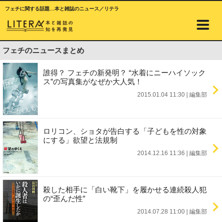
フェチに関する話題…本と雑誌のニュース／リテラ
フェチのニュースまとめ
誰得？ フェチの新発明？ “水着にニーハイソック
ス”の写真集がなぜか大人気！
2015.01.04 11:30
|
編集部
ロリコン、ショタが告白する「子どもを性の対象
にする」欲望と法規制
2014.12.16 11:36
|
編集部
殺した相手に「白い靴下」を履かせる連続殺人犯
の“歪んだ性”
2014.07.28 11:00
|
編集部