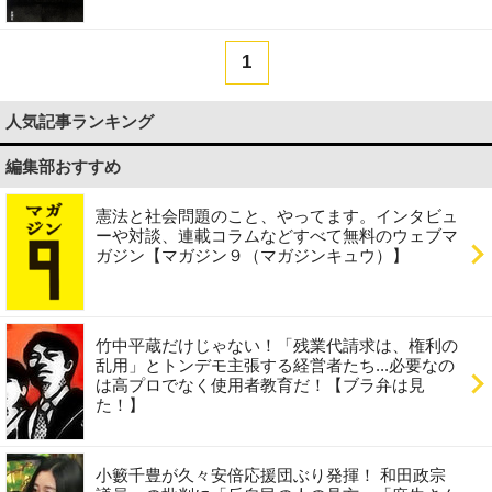
1
人気記事ランキング
編集部おすすめ
憲法と社会問題のこと、やってます。インタビュ
ーや対談、連載コラムなどすべて無料のウェブマ
ガジン【マガジン９（マガジンキュウ）】
竹中平蔵だけじゃない！「残業代請求は、権利の
乱用」とトンデモ主張する経営者たち...必要なの
は高プロでなく使用者教育だ！【ブラ弁は見
た！】
小籔千豊が久々安倍応援団ぶり発揮！ 和田政宗