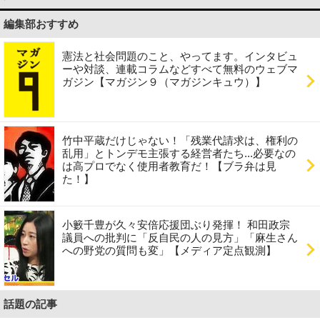
編集部おすすめ
憲法と社会問題のこと、やってます。インタビュ
ーや対談、連載コラムなどすべて無料のウェブマ
ガジン【マガジン９（マガジンキュウ）】
竹中平蔵だけじゃない！「残業代請求は、権利の
乱用」とトンデモ主張する経営者たち...必要なの
は高プロでなく使用者教育だ！【ブラ弁は見
た！】
小籔千豊が久々安倍応援団ぶり発揮！ 和田政宗
議員への批判に「反自民の人の見方」「麻生さん
への野党の質問も変」【メディア定点観測】
話題の記事