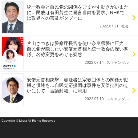
統一教会と自民党の関係をごまかす動きがいまだ
に…民放は有田芳生に発言自粛を要求、NHKで
は政界への言及がタブーに
2022.07.21 | 社会
片山さつきは警察庁長官を使い奈良県警に圧力！
自民党が隠したい安倍元首相と統一教会の深い関
係、名称変更をめぐる疑惑
2022.07.14 | スキャンダル
安倍元首相銃撃 容疑者は宗教団体との関係が動
機と供述も…自民党応援団は事件を安倍批判のせ
いにして「言論封殺」に利用
2022.07.10 | スキャンダル
Copyright © Litera All Rights Reserved.