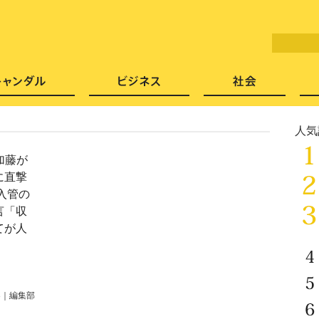
LITERA／リテラ 本と雑誌の
芸能・エンタメ
スキャンダル
ビジネ
人気
加藤が
に直撃
入管の
言「収
てが人
3
｜
編集部