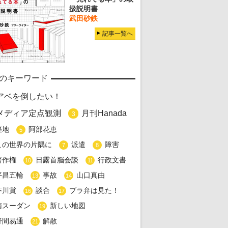
扱説明書
武田砂鉄
記事一覧へ
のキーワード
アベを倒したい！
メディア定点観測
月刊Hanada
3
築地
阿部花恵
5
この世界の片隅に
派遣
障害
7
8
著作権
日露首脳会談
行政文書
10
11
平昌五輪
事故
山口真由
13
14
芥川賞
談合
ブラ弁は見た！
16
17
南スーダン
新しい地図
19
野間易通
解散
21