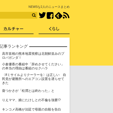
知を再発見
NEWSな2人のニュースまとめ
Facebook
feedly
RSS
Twitter
ス
社会
カルチャー
くらし
記事ランキング
高市首相の熊本地震視察は北朝鮮並みのプ
1
ロパガンダ！
小倉優香の番組中「辞めさせてください」
2
の本当の理由は番組のセクハラ
〈#ミサイルよりクーラーを〉は正しい 自
3
民党が避難所へのエアコン設置を遅らせて
きた
4
葵つかさが「松潤とは終わった」と
5
りえママ、娘にたけしとの不倫を強要!?
6
キンコメ高橋が法廷で母親の自殺を告白