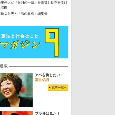
山里亮太が『銀河の一票』を賞賛し批判を受け
た理由
川島なお美と「噂の真相」編集長
連載
アベを倒したい！
室井佑月
記事一覧へ
ブラ弁は見た！