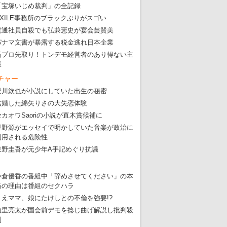
「宝塚いじめ裁判」の全記録
EXILE事務所のブラックぶりがスゴい
電通社員自殺でも弘兼憲史が宴会芸賛美
パナマ文書が暴露する税金逃れ日本企業
高プロ先取り！トンデモ経営者のあり得ない主
張
チャー
愛川欽也が小説にしていた出生の秘密
結婚した綿矢りさの大失恋体験
セカオワSaoriの小説が直木賞候補に
星野源がエッセイで明かしていた音楽が政治に
利用される危険性
東野圭吾が元少年A手記めぐり抗議
小倉優香の番組中「辞めさせてください」の本
当の理由は番組のセクハラ
りえママ、娘にたけしとの不倫を強要!?
山里亮太が国会前デモを捻じ曲げ解説し批判殺
到