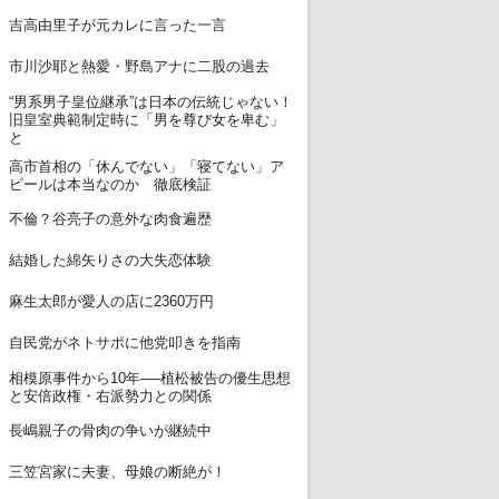
7
吉高由里子が元カレに言った一言
8
市川沙耶と熱愛・野島アナに二股の過去
“男系男子皇位継承”は日本の伝統じゃない！
9
旧皇室典範制定時に「男を尊び女を卑む」
と
高市首相の「休んでない」「寝てない」ア
10
ピールは本当なのか 徹底検証
11
不倫？谷亮子の意外な肉食遍歴
12
結婚した綿矢りさの大失恋体験
13
麻生太郎が愛人の店に2360万円
14
自民党がネトサポに他党叩きを指南
相模原事件から10年──植松被告の優生思想
15
と安倍政権・右派勢力との関係
16
長嶋親子の骨肉の争いが継続中
17
三笠宮家に夫妻、母娘の断絶が！