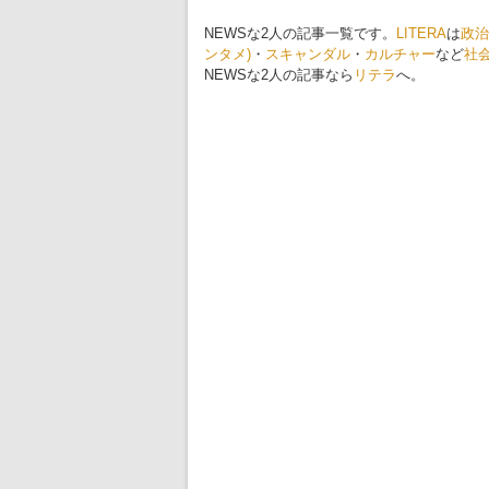
NEWSな2人の記事一覧です。
LITERA
は
政治
ンタメ)
・
スキャンダル
・
カルチャー
など
社
NEWSな2人の記事なら
リテラ
へ。