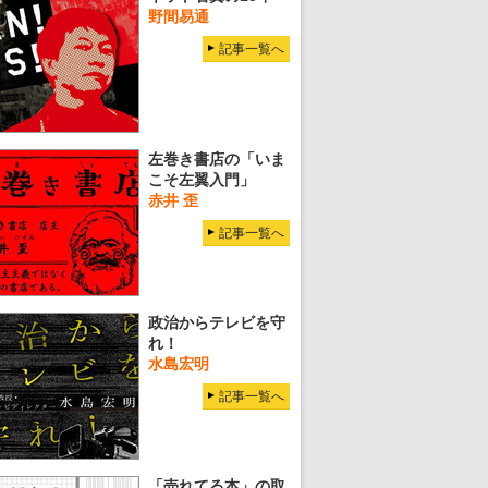
野間易通
記事一覧へ
左巻き書店の「いま
こそ左翼入門」
赤井 歪
記事一覧へ
政治からテレビを守
れ！
水島宏明
記事一覧へ
「売れてる本」の取