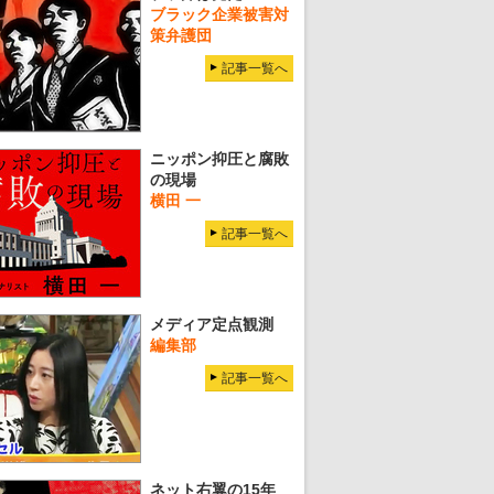
ブラック企業被害対
策弁護団
記事一覧へ
ニッポン抑圧と腐敗
の現場
横田 一
記事一覧へ
メディア定点観測
編集部
記事一覧へ
ネット右翼の15年