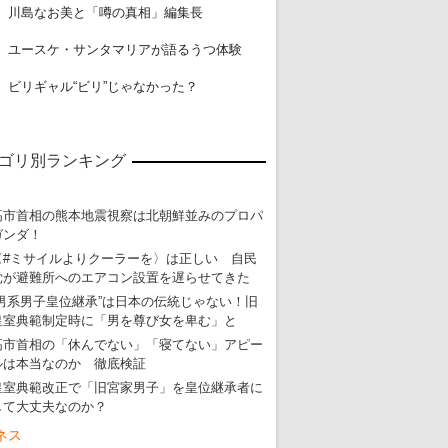
18
川島なお美と「噂の真相」編集長
19
ユースケ・サンタマリアが語るうつ体験
20
ビリギャル“ビリ”じゃなかった？
ゴリ別ランキング
高市首相の熊本地震視察は北朝鮮並みのプロパ
ガンダ！
〈#ミサイルよりクーラーを〉は正しい 自民
党が避難所へのエアコン設置を遅らせてきた
“男系男子皇位継承”は日本の伝統じゃない！旧
皇室典範制定時に「男を尊び女を卑む」と
高市首相の「休んでない」「寝てない」アピー
ルは本当なのか 徹底検証
皇室典範改正で「旧宮家男子」を皇位継承者に
して大丈夫なのか？
ネス