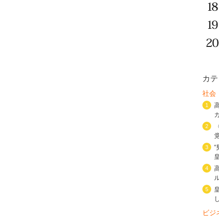
カテ
社会
1
2
3
4
5
ビジ