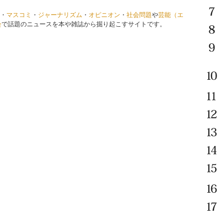
・
マスコミ
・
ジャーナリズム
・
オピニオン
・
社会問題
や
芸能（エ
会
で話題のニュースを本や雑誌から掘り起こすサイトです。