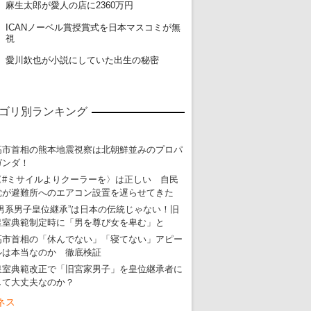
18
麻生太郎が愛人の店に2360万円
ICANノーベル賞授賞式を日本マスコミが無
19
視
20
愛川欽也が小説にしていた出生の秘密
ゴリ別ランキング
高市首相の熊本地震視察は北朝鮮並みのプロパ
ガンダ！
〈#ミサイルよりクーラーを〉は正しい 自民
党が避難所へのエアコン設置を遅らせてきた
“男系男子皇位継承”は日本の伝統じゃない！旧
皇室典範制定時に「男を尊び女を卑む」と
高市首相の「休んでない」「寝てない」アピー
ルは本当なのか 徹底検証
皇室典範改正で「旧宮家男子」を皇位継承者に
して大丈夫なのか？
ネス