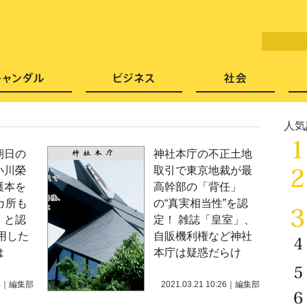
LITERA／リテラ 本と雑誌の
芸能・エンタメ
スキャンダル
ビジネ
人気
朝日の
神社本庁の不正土地
小川榮
取引で東京地裁が最
護本を
高幹部の「背任」
カ所も
の“真実相当性”を認
」と認
定！ 雑誌「皇室」、
用した
自販機利権など神社
は
本庁は疑惑だらけ
4
｜
編集部
2021.03.21 10:26
｜
編集部