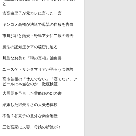
と
7
吉高由里子が元カレに言った一言
8
キンコメ高橋が法廷で母親の自殺を告白
9
市川沙耶と熱愛・野島アナに二股の過去
10
魔法の認知症ケアの秘密に迫る
11
川島なお美と「噂の真相」編集長
12
ユースケ・サンタマリアが語るうつ体験
高市首相の「休んでない」「寝てない」ア
13
ピールは本当なのか 徹底検証
14
大震災を予言した霊能師の幻の書
15
結婚した綿矢りさの大失恋体験
16
不倫？谷亮子の意外な肉食遍歴
17
三笠宮家に夫妻、母娘の断絶が！