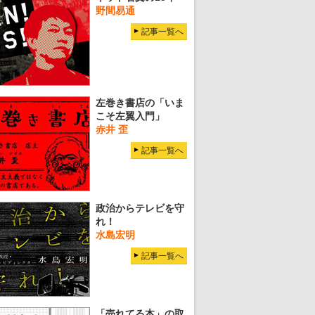
野間易通
記事一覧へ
左巻き書店の「いま
こそ左翼入門」
赤井 歪
記事一覧へ
政治からテレビを守
れ！
水島宏明
記事一覧へ
「売れてる本」の取