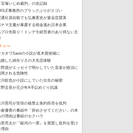
「宝塚いじめ裁判」の全記録
EXILE事務所のブラックぶりがスゴい
電通社員自殺でも弘兼憲史が宴会芸賛美
パナマ文書が暴露する税金逃れ日本企業
高プロ先取り！トンデモ経営者のあり得ない主
張
チャー
セカオワSaoriの小説が直木賞候補に
結婚した綿矢りさの大失恋体験
星野源がエッセイで明かしていた音楽が政治に
利用される危険性
愛川欽也が小説にしていた出生の秘密
東野圭吾が元少年A手記めぐり抗議
吉川晃司が安倍の核禁止条約拒否を批判
小倉優香の番組中「辞めさせてください」の本
当の理由は番組のセクハラ
山里亮太が『銀河の一票』を賞賛し批判を受け
た理由