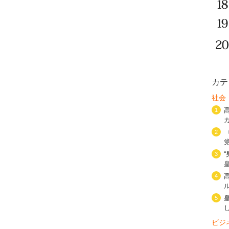
カテ
社会
1
2
3
4
5
ビジ