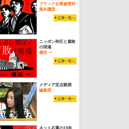
ブラック企業被害対
策弁護団
記事一覧へ
ニッポン抑圧と腐敗
の現場
横田 一
記事一覧へ
メディア定点観測
編集部
記事一覧へ
ネット右翼の15年