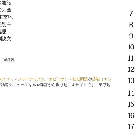
崎雅弘
で完全
東京地
差別主
越思
判決文
1
｜
編集部
マスコミ
・
ジャーナリズム
・
オピニオン
・
社会問題
や
芸能（エン
で話題のニュースを本や雑誌から掘り起こすサイトです。東京地