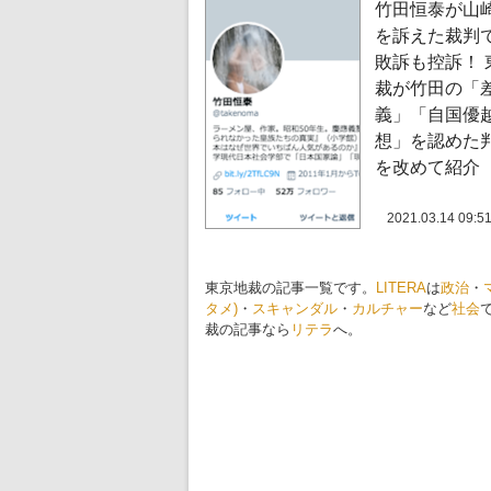
竹田恒泰が山
を訴えた裁判
敗訴も控訴！ 
裁が竹田の「
義」「自国優
想」を認めた
を改めて紹介
2021.03.14 09:5
東京地裁の記事一覧です。
LITERA
は
政治
・
タメ)
・
スキャンダル
・
カルチャー
など
社会
裁の記事なら
リテラ
へ。