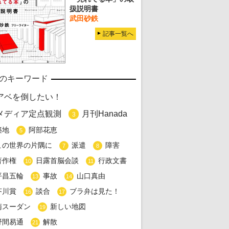
扱説明書
武田砂鉄
記事一覧へ
のキーワード
アベを倒したい！
メディア定点観測
月刊Hanada
3
築地
阿部花恵
5
この世界の片隅に
派遣
障害
7
8
著作権
日露首脳会談
行政文書
10
11
平昌五輪
事故
山口真由
13
14
芥川賞
談合
ブラ弁は見た！
16
17
南スーダン
新しい地図
19
野間易通
解散
21