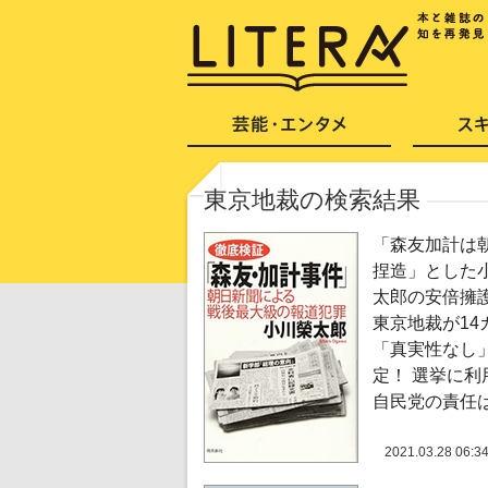
東京地裁の検索結果
「森友加計は
捏造」とした
太郎の安倍擁
東京地裁が14
「真実性なし
定！ 選挙に利
自民党の責任
2021.03.28 06:3