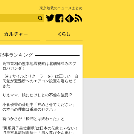
知を再発見
東京地裁のニュースまとめ
Facebook
feedly
RSS
Twitter
ス
社会
カルチャー
くらし
記事ランキング
高市首相の熊本地震視察は北朝鮮並みのプ
1
ロパガンダ！
〈#ミサイルよりクーラーを〉は正しい 自
2
民党が避難所へのエアコン設置を遅らせて
きた
3
りえママ、娘にたけしとの不倫を強要!?
小倉優香の番組中「辞めさせてください」
4
の本当の理由は番組のセクハラ
5
葵つかさが「松潤とは終わった」と
“男系男子皇位継承”は日本の伝統じゃない！
6
旧皇室典範制定時に「男を尊び女を卑む」