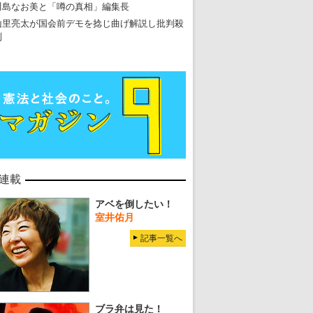
川島なお美と「噂の真相」編集長
山里亮太が国会前デモを捻じ曲げ解説し批判殺
到
連載
アベを倒したい！
室井佑月
記事一覧へ
ブラ弁は見た！