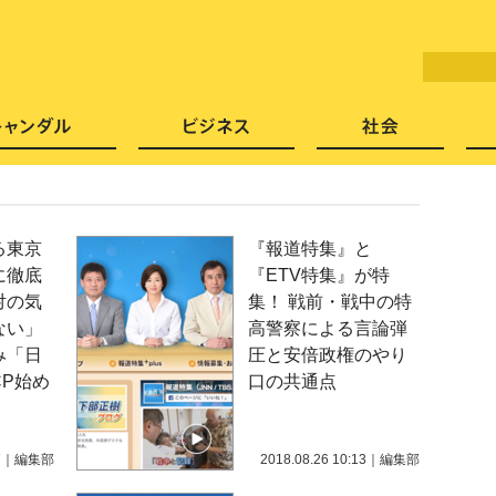
LITERA／リテラ 本と雑誌の
芸能・エンタメ
スキャンダル
ビジネ
る東京
『報道特集』と
に徹底
『ETV特集』が特
対の気
集！ 戦前・戦中の特
ない」
高警察による言論弾
み「日
圧と安倍政権のやり
P始め
口の共通点
7
｜
編集部
2018.08.26 10:13
｜
編集部