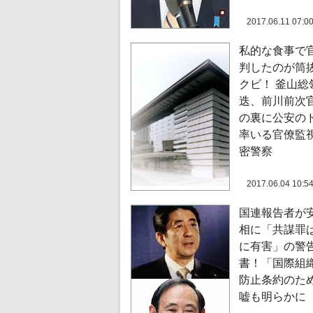
2017.06.11 07:0
私的な食事で
判したのが筒
クビ！ 釜山総
迭、前川前次
の裏に公安の
率いる官僚監
密警察
2017.06.04 10:5
国連報告者が
相に「共謀罪
に有害」の警
書！「国際組
防止条約のた
嘘も明らかに