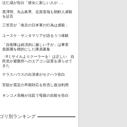
12
辻仁成が告白「彼女に新しい人が…」
黒澤明、丸山眞男、志賀直哉も朝鮮人虐殺
13
を証言
14
三笠宮が「南京の日本軍の行為は虐殺」
15
ユースケ・サンタマリアが語るうつ体験
「自衛隊は経済的に厳しい子が」は事実
16
貧困層を標的にした隊員募集
〈#ミサイルよりクーラーを〉は正しい 自
17
民党が避難所へのエアコン設置を遅らせて
きた
18
テラスハウスの出演者がセクハラ告白
19
官邸が震災の早期対応を拒否し政治利用
20
キンコメ高橋が法廷で母親の自殺を告白
ゴリ別ランキング