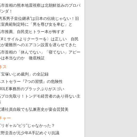
高市首相の熊本地震視察は北朝鮮並みのプロパ
ガンダ！
“男系男子皇位継承”は日本の伝統じゃない！旧
皇室典範制定時に「男を尊び女を卑む」と
高市推薦、自民党ヒトラー本が怖すぎ
〈#ミサイルよりクーラーを〉は正しい 自民
党が避難所へのエアコン設置を遅らせてきた
高市首相の「休んでない」「寝てない」アピー
ルは本当なのか 徹底検証
ネス
「宝塚いじめ裁判」の全記録
ベストセラー『7つの習慣』の危険性
EXILE事務所のブラックぶりがスゴい
高プロ先取り！トンデモ経営者のあり得ない主
張
電通社員自殺でも弘兼憲史が宴会芸賛美
チャー
ビリギャル“ビリ”じゃなかった？
東野圭吾が元少年A手記めぐり抗議