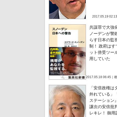
2017.05.19 02:1
共謀罪で大強
ノーデンが警
らす日本の監
制！ 政府はす
ット傍受ツー
用していた
2017.05.18 06:45
｜
「安倍政権は
外れている」
ステーション
謙次の安倍批
レキレ！ 御用