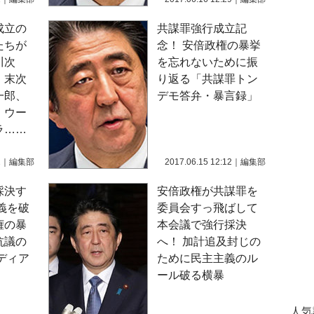
成立の
共謀罪強行成立記
たちが
念！ 安倍政権の暴挙
川次
を忘れないために振
、末次
り返る「共謀罪トン
一郎、
デモ答弁・暴言録」
、ウー
ラ……
2
｜
編集部
2017.06.15 12:12
｜
編集部
採決す
安倍政権が共謀罪を
義を破
委員会すっ飛ばして
権の暴
本会議で強行採決
抗議の
へ！ 加計追及封じの
ディア
ために民主主義のル
ール破る横暴
人気