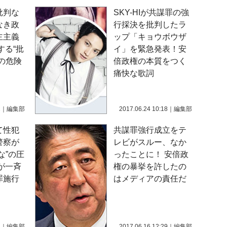
批判な
SKY-HIが共謀罪の強
なき政
行採決を批判したラ
主主義
ップ「キョウボウザ
する“批
イ」を緊急発表！安
の危険
倍政権の本質をつく
痛快な歌詞
2
｜
編集部
2017.06.24 10:18
｜
編集部
て性犯
共謀罪強行成立をテ
警察が
レビがスルー、なか
な”の圧
ったことに！ 安倍政
が一斉
権の暴挙を許したの
罪施行
はメディアの責任だ
1
｜
編集部
2017.06.16 12:29
｜
編集部