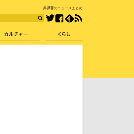
知を再発見
共謀罪のニュースまとめ
Facebook
feedly
RSS
Twitter
ス
社会
カルチャー
くらし