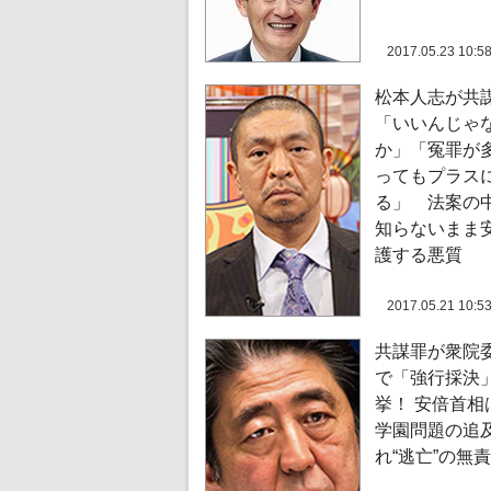
2017.05.23 10:5
松本人志が共
「いいんじゃ
か」「冤罪が
ってもプラス
る」 法案の
知らないまま
護する悪質
2017.05.21 10:5
共謀罪が衆院
で「強行採決
挙！ 安倍首相
学園問題の追
れ“逃亡”の無