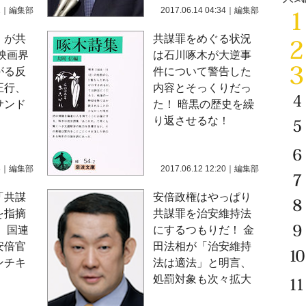
1
｜
編集部
2017.06.14 04:34
｜
編集部
」が共
共謀罪をめぐる状況
映画界
は石川啄木が大逆事
がる反
件について警告した
正行、
内容とそっくりだっ
サンド
た！ 暗黒の歴史を繰
り返させるな！
8
｜
編集部
2017.06.12 12:20
｜
編集部
「共謀
安倍政権はやっぱり
を指摘
共謀罪を治安維持法
 国連
にするつもりだ！ 金
安倍官
田法相が「治安維持
ンチキ
法は適法」と明言、
処罰対象も次々拡大