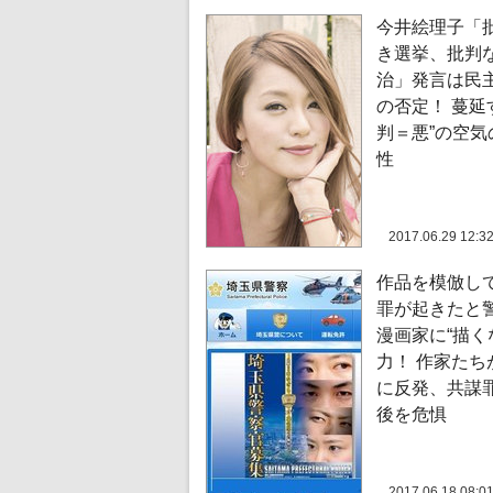
今井絵理子「
き選挙、批判
治」発言は民
の否定！ 蔓延
判＝悪”の空気
性
2017.06.29 12:3
作品を模倣し
罪が起きたと
漫画家に“描く
力！ 作家たち
に反発、共謀
後を危惧
2017.06.18 08:0