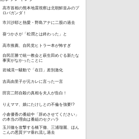
高市首相の熊本地震視察は北朝鮮並みのプ
1
ロパガンダ！
2
市川沙耶と熱愛・野島アナに二股の過去
3
葵つかさが「松潤とは終わった」と
4
高市推薦、自民党ヒトラー本が怖すぎ
自民圧勝で統一教会と萩生田めぐる新たな
5
事実がなかったことに
6
岩城滉一騒動で「在日」差別激化
7
吉高由里子が元カレに言った一言
8
田宮二郎自殺の真相を夫人が告白！
9
りえママ、娘にたけしとの不倫を強要!?
小倉優香の番組中「辞めさせてください」
10
の本当の理由は番組のセクハラ
玉川徹を攻撃する橋下徹、三浦瑠麗、ほん
11
こんの悪質デマ垂れ流し過去