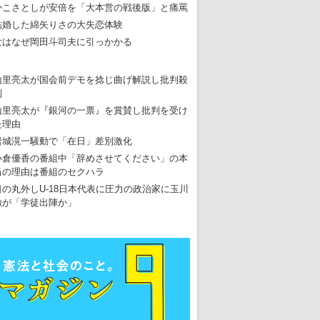
かこさとしが安倍を「大本営の戦後版」と痛罵
結婚した綿矢りさの大失恋体験
女はなぜ岡田斗司夫に引っかかる
山里亮太が国会前デモを捻じ曲げ解説し批判殺
到
山里亮太が『銀河の一票』を賞賛し批判を受け
た理由
岩城滉一騒動で「在日」差別激化
小倉優香の番組中「辞めさせてください」の本
当の理由は番組のセクハラ
日の丸外しU-18日本代表に圧力の政治家に玉川
徹が「学徒出陣か」