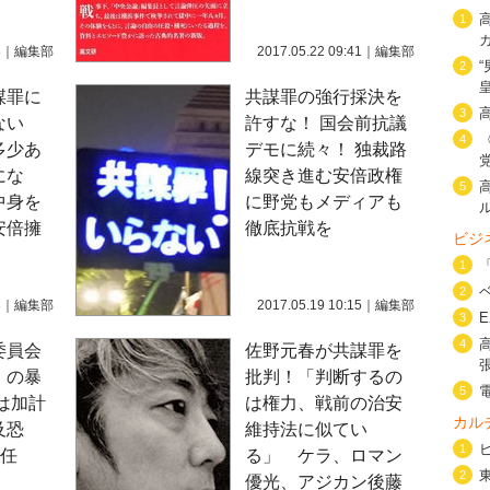
1
8
｜
編集部
2017.05.22 09:41
｜
編集部
2
謀罪に
共謀罪の強行採決を
3
ない
許すな！ 国会前抗議
4
多少あ
デモに続々！ 独裁路
にな
線突き進む安倍政権
5
中身を
に野党もメディアも
安倍擁
徹底抗戦を
ビジ
1
2
3
｜
編集部
2017.05.19 10:15
｜
編集部
3
4
委員会
佐野元春が共謀罪を
」の暴
批判！「判断するの
5
は加計
は権力、戦前の治安
カル
及恐
維持法に似てい
1
責任
る」 ケラ、ロマン
2
優光、アジカン後藤