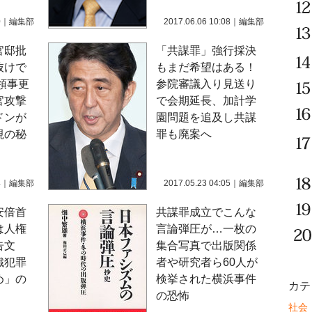
0
｜
編集部
2017.06.06 10:08
｜
編集部
官邸批
「共謀罪」強行採決
抜けで
もまだ希望はある！
領事更
参院審議入り見送り
官攻撃
で会期延長、加計学
ドンが
園問題を追及し共謀
視の秘
罪も廃案へ
4
｜
編集部
2017.05.23 04:05
｜
編集部
安倍首
共謀罪成立でこんな
は人権
言論弾圧が…一枚の
告文
集合写真で出版関係
織犯罪
者や研究者ら60人が
め」の
検挙された横浜事件
カテ
の恐怖
社会