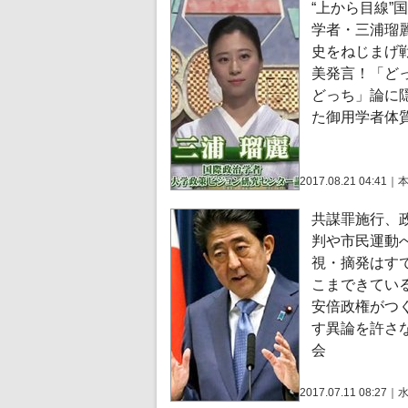
“上から目線”
学者・三浦瑠
史をねじまげ
美発言！「ど
どっち」論に
た御用学者体
2017.08.21 04:41
｜
共謀罪施行、
判や市民運動
視・摘発はす
こまできて
安倍政権がつ
す異論を許さ
会
2017.07.11 08:27
｜