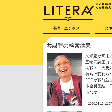
共謀罪の検索結果
久米宏が高ま
五輪同調圧力
抗戦！「大反
持ちは変わら
JOCが戦前並
本全員団結」C
るなか
2020.01.19 12:5