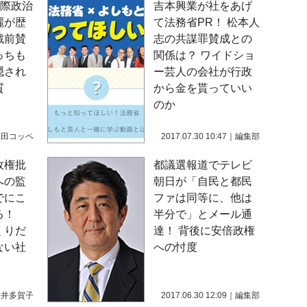
国際政治
吉本興業が社をあげ
麗が歴
て法務省PR！ 松本人
戦前賛
志の共謀罪賛成との
っちも
関係は？ ワイドショ
隠され
ー芸人の会社が行政
質
から金を貰っていい
のか
本田コッペ
2017.07.30 10:47
｜
編集部
政権批
都議選報道でテレビ
への監
朝日が「自民と都民
でにこ
ファは同等に、他は
いる！
半分で」とメール通
くりだ
達！ 背後に安倍政権
ない社
への忖度
水井多賀子
2017.06.30 12:09
｜
編集部