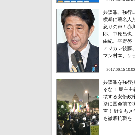
共謀罪、強行
横暴に著名人
怒りの声！赤
郎、中原昌也
由紀、平野啓
アジカン後藤
マン村本、ケ
2017.06.15 10:0
共謀罪を強行
るな！ 民主主
壊する安倍政
挙に国会前で
声！ 野党もメ
も徹底抗戦を