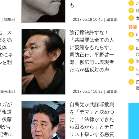
3
も
4
5
3
｜
編集部
2017.05.19 10:45
｜
編集部
芸能
化、ス
強行採決許すな！
1
鐘を鳴
「共謀罪は全ての人
視体
に萎縮をもたらす」
2
でにネ
周防正行、平野啓一
3
ルを利
郎、柳広司…表現者
4
たちが猛反対の声
5
都築光太郎
2017.05.17 10:22
｜
編集部
タガが
自民党が共謀罪批判
『報道
を「デマ」と決めつ
』後藤
け、「法律ができた
判がキ
ら困るから」とテロ
記者に
リスト扱いする悪質