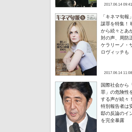
2017.06.14 09:4
「キネマ旬報
謀罪を特集！ 
から続々とあ
対の声、周防
ケラリーノ・
ロヴィッチも
2017.06.14 11:0
国際社会から
罪」の危険性
する声が続々！
特別報告者は
邸の反論のイ
を完全暴露