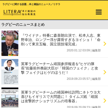
ラグビーに関する話題…本と雑誌のニュース／リテラ
ラグビーのニュースまとめ
『ワイドナ』特番に森喜朗出演で、松本人志、東
野幸治、ロンブー淳が露骨すぎるヨイショ！「命
削って東京五輪、国立競技場完成」
2020.01.12 03:09
|
編集部
英軍ラグビーチーム靖国参拝報道を“ヒゲの隊
長”佐藤前外務副大臣が「韓国のフェイク」と攻
撃 フェイクはヒゲのほうだ！
2019.09.23 05:57
|
編集部
英軍ラグビーチームの靖国神社訪問にネトウヨ大
喜びもイギリスで大問題に！ タイムズ紙「靖国
は攻撃的ナショナリズムの培養器」
2019.09.20 09:23
|
編集部