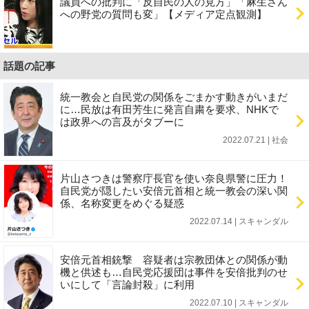
議員への批判に「反自民の人の見方」「麻生さん
への野党の質問も変」【メディア定点観測】
話題の記事
統一教会と自民党の関係をごまかす動きがいまだ
に…民放は有田芳生に発言自粛を要求、NHKで
は政界への言及がタブーに
2022.07.21 | 社会
片山さつきは警察庁長官を使い奈良県警に圧力！
自民党が隠したい安倍元首相と統一教会の深い関
係、名称変更をめぐる疑惑
2022.07.14 | スキャンダル
安倍元首相銃撃 容疑者は宗教団体との関係が動
機と供述も…自民党応援団は事件を安倍批判のせ
いにして「言論封殺」に利用
2022.07.10 | スキャンダル