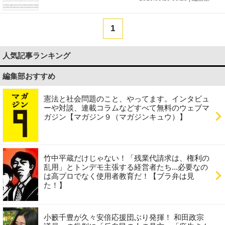
1
人気記事ランキング
編集部おすすめ
憲法と社会問題のこと、やってます。インタビュ
ーや対談、連載コラムなどすべて無料のウェブマ
ガジン【マガジン９（マガジンキュウ）】
竹中平蔵だけじゃない！「残業代請求は、権利の
乱用」とトンデモ主張する経営者たち...必要なの
は高プロでなく使用者教育だ！【ブラ弁は見
た！】
小籔千豊が久々安倍応援団ぶり発揮！ 和田政宗