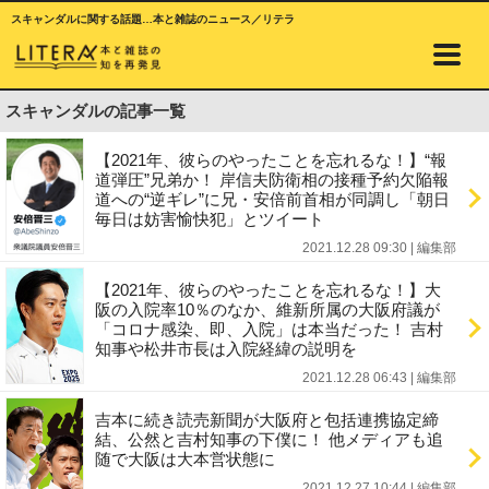
スキャンダルに関する話題…本と雑誌のニュース／リテラ
スキャンダルの記事一覧
【2021年、彼らのやったことを忘れるな！】“報
道弾圧”兄弟か！ 岸信夫防衛相の接種予約欠陥報
道への“逆ギレ”に兄・安倍前首相が同調し「朝日
毎日は妨害愉快犯」とツイート
2021.12.28 09:30
|
編集部
【2021年、彼らのやったことを忘れるな！】大
阪の入院率10％のなか、維新所属の大阪府議が
「コロナ感染、即、入院」は本当だった！ 吉村
知事や松井市長は入院経緯の説明を
2021.12.28 06:43
|
編集部
吉本に続き読売新聞が大阪府と包括連携協定締
結、公然と吉村知事の下僕に！ 他メディアも追
随で大阪は大本営状態に
2021.12.27 10:44
|
編集部