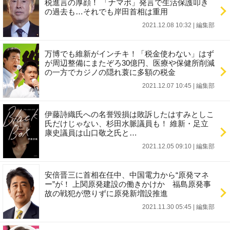
税進言の厚顔！ 「ナマポ」発言で生活保護叩き
の過去も…それでも岸田首相は重用
2021.12.08 10:32
|
編集部
万博でも維新がインチキ！「税金使わない」はず
が周辺整備にまたぞろ30億円、医療や保健所削減
の一方でカジノの隠れ蓑に多額の税金
2021.12.07 10:45
|
編集部
伊藤詩織氏への名誉毀損は敗訴したはすみとしこ
氏だけじゃない、杉田水脈議員も！ 維新・足立
康史議員は山口敬之氏と…
2021.12.05 09:10
|
編集部
安倍晋三に首相在任中、中国電力から“原発マネ
ー”が！ 上関原発建設の働きかけか 福島原発事
故の戦犯が懲りずに原発新増設推進
2021.11.30 05:45
|
編集部