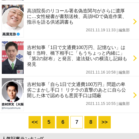
高須院長のリコール署名偽造関与がさらに濃厚
に…女性秘書が書類送検、高須HDで偽造作業、
指示を語る供述調書も
2021.11.19 11:33
|
編集部
吉村知事「1日で文通費100万円、記憶ない」は
嘘！当時、橋下相手に「もうちょっと内緒に」
「第2の財布」と発言、違法疑いの横流し記録も
発見
2021.11.16 10:58
|
編集部
吉村知事「自ら1日で文通費100万円」問題の卑
劣ごまかし手口！ リテラの直撃のあとに自ら公
開した体で認めるも悪質手口は隠蔽
2021.11.15 10:55
|
編集部
<<
5
6
7
8
>>