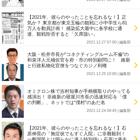
【2021年、彼らのやったことを忘れるな！】正
気か？ 東京都が東京五輪の観戦に小中学生ら81
万人を動員計画！ 感染拡大最中に各学校に通
達、観戦拒否すると「欠席扱い」
2021.12.27 07:00
|
編集部
大阪・松井市長が“コネクティングルーム不倫”の
和泉洋人元補佐官を府・市の特別顧問に！ 維新
と行政私物化官僚をつなぐカジノ利権
2021.12.25 10:00
|
編集部
オミクロン株で吉村知事が手柄横取りのやってる
感演出！ 非維新の寝屋川市長の迅速対応を「僕
の判断」、ネットでは“僕村”のあだ名
2021.12.24 09:45
|
編集部
【2021年、彼らのやったことを忘れるな！】石
原伸晃の「無症状でもすぐ入院」に非難殺到！
一般国民とは明らかに違う特別扱い 石原は過去