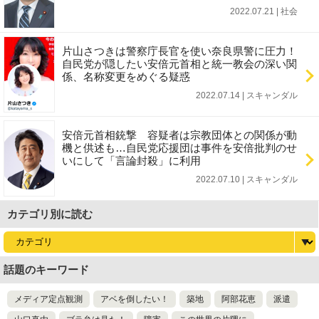
2022.07.21 | 社会
片山さつきは警察庁長官を使い奈良県警に圧力！
自民党が隠したい安倍元首相と統一教会の深い関
係、名称変更をめぐる疑惑
2022.07.14 | スキャンダル
安倍元首相銃撃 容疑者は宗教団体との関係が動
機と供述も…自民党応援団は事件を安倍批判のせ
いにして「言論封殺」に利用
2022.07.10 | スキャンダル
カテゴリ別に読む
話題のキーワード
メディア定点観測
アベを倒したい！
築地
阿部花恵
派遣