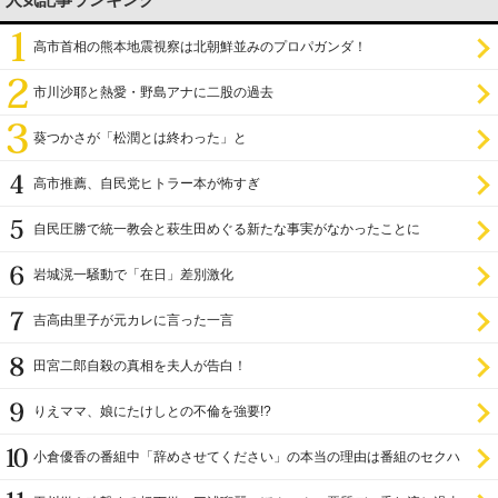
人気記事ランキング
高市首相の熊本地震視察は北朝鮮並みのプロパガンダ！
市川沙耶と熱愛・野島アナに二股の過去
葵つかさが「松潤とは終わった」と
高市推薦、自民党ヒトラー本が怖すぎ
自民圧勝で統一教会と萩生田めぐる新たな事実がなかったことに
岩城滉一騒動で「在日」差別激化
吉高由里子が元カレに言った一言
田宮二郎自殺の真相を夫人が告白！
りえママ、娘にたけしとの不倫を強要!?
小倉優香の番組中「辞めさせてください」の本当の理由は番組のセクハ
ラ