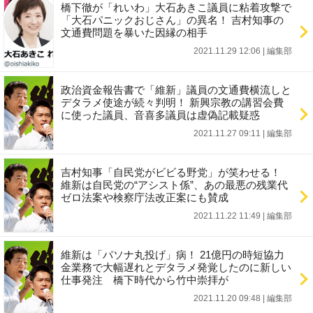
橋下徹が「れいわ」大石あきこ議員に粘着攻撃で
「大石パニックおじさん」の異名！ 吉村知事の
文通費問題を暴いた因縁の相手
2021.11.29 12:06
|
編集部
政治資金報告書で「維新」議員の文通費横流しと
デタラメ使途が続々判明！ 新興宗教の講習会費
に使った議員、音喜多議員は虚偽記載疑惑
2021.11.27 09:11
|
編集部
吉村知事「自民党がビビる野党」が笑わせる！
維新は自民党の“アシスト係”、あの最悪の残業代
ゼロ法案や検察庁法改正案にも賛成
2021.11.22 11:49
|
編集部
維新は「パソナ丸投げ」病！ 21億円の時短協力
金業務で大幅遅れとデタラメ発覚したのに新しい
仕事発注 橋下時代から竹中崇拝が
2021.11.20 09:48
|
編集部