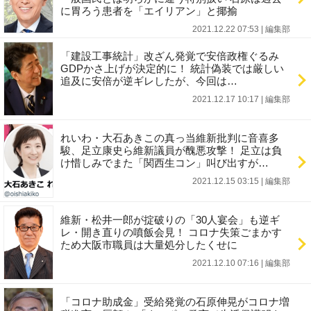
に胃ろう患者を「エイリアン」と揶揄
2021.12.22 07:53
|
編集部
「建設工事統計」改ざん発覚で安倍政権ぐるみ
GDPかさ上げが決定的に！ 統計偽装では厳しい
追及に安倍が逆ギレしたが、今回は…
2021.12.17 10:17
|
編集部
れいわ・大石あきこの真っ当維新批判に音喜多
駿、足立康史ら維新議員が醜悪攻撃！ 足立は負
け惜しみでまた「関西生コン」叫び出すが…
2021.12.15 03:15
|
編集部
維新・松井一郎が掟破りの「30人宴会」も逆ギ
レ・開き直りの噴飯会見！ コロナ失策ごまかす
ため大阪市職員は大量処分したくせに
2021.12.10 07:16
|
編集部
「コロナ助成金」受給発覚の石原伸晃がコロナ増