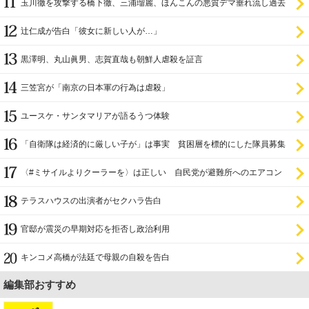
玉川徹を攻撃する橋下徹、三浦瑠麗、ほんこんの悪質デマ垂れ流し過去
辻仁成が告白「彼女に新しい人が…」
黒澤明、丸山眞男、志賀直哉も朝鮮人虐殺を証言
三笠宮が「南京の日本軍の行為は虐殺」
ユースケ・サンタマリアが語るうつ体験
「自衛隊は経済的に厳しい子が」は事実 貧困層を標的にした隊員募集
〈#ミサイルよりクーラーを〉は正しい 自民党が避難所へのエアコン
設置を遅らせてきた
テラスハウスの出演者がセクハラ告白
官邸が震災の早期対応を拒否し政治利用
キンコメ高橋が法廷で母親の自殺を告白
編集部おすすめ