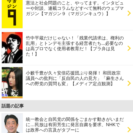
憲法と社会問題のこと、やってます。インタビュ
ーや対談、連載コラムなどすべて無料のウェブマ
ガジン【マガジン９（マガジンキュウ）】
竹中平蔵だけじゃない！「残業代請求は、権利の
乱用」とトンデモ主張する経営者たち...必要なの
は高プロでなく使用者教育だ！【ブラ弁は見
た！】
小籔千豊が久々安倍応援団ぶり発揮！ 和田政宗
議員への批判に「反自民の人の見方」「麻生さん
への野党の質問も変」【メディア定点観測】
話題の記事
統一教会と自民党の関係をごまかす動きがいまだ
に…民放は有田芳生に発言自粛を要求、NHKで
は政界への言及がタブーに