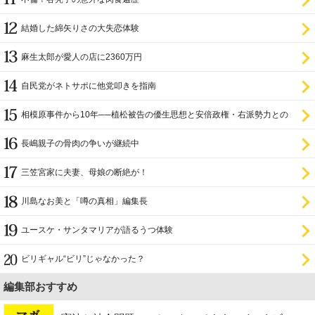
結婚した綿矢りさの大失恋体験
麻生太郎が愛人の店に2360万円
自民党がネトサポに他党叩きを指南
相模原事件から10年──植松被告の優生思想と安倍政権・右派勢力との
関係
長嶋親子の骨肉の争いが継続中
三笠宮家に夫妻、母娘の断絶が！
川島なお美と「噂の真相」編集長
ユースケ・サンタマリアが語るうつ体験
ビリギャル“ビリ”じゃなかった？
編集部おすすめ