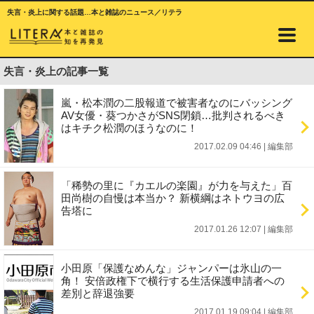
失言・炎上に関する話題…本と雑誌のニュース／リテラ
失言・炎上の記事一覧
嵐・松本潤の二股報道で被害者なのにバッシング
AV女優・葵つかさがSNS閉鎖…批判されるべき
はキチク松潤のほうなのに！
2017.02.09 04:46
|
編集部
「稀勢の里に『カエルの楽園』が力を与えた」百
田尚樹の自慢は本当か？ 新横綱はネトウヨの広
告塔に
2017.01.26 12:07
|
編集部
小田原「保護なめんな」ジャンパーは氷山の一
角！ 安倍政権下で横行する生活保護申請者への
差別と辞退強要
2017.01.19 09:04
|
編集部