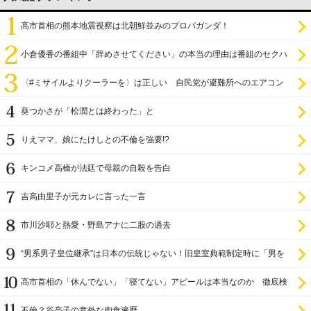
高市首相の熊本地震視察は北朝鮮並みのプロパガンダ！
小倉優香の番組中「辞めさせてください」の本当の理由は番組のセクハ
ラ
〈#ミサイルよりクーラーを〉は正しい 自民党が避難所へのエアコン
設置を遅らせてきた
葵つかさが「松潤とは終わった」と
りえママ、娘にたけしとの不倫を強要!?
キンコメ高橋が法廷で母親の自殺を告白
吉高由里子が元カレに言った一言
市川沙耶と熱愛・野島アナに二股の過去
“男系男子皇位継承”は日本の伝統じゃない！旧皇室典範制定時に「男を
尊び女を卑む」と
高市首相の「休んでない」「寝てない」アピールは本当なのか 徹底検
証
不倫？谷亮子の意外な肉食遍歴