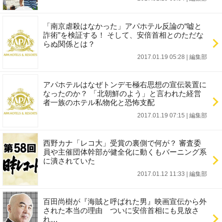
「南京虐殺はなかった」アパホテル反論の“嘘と
詐術”を検証する！ そして、安倍首相とのただな
らぬ関係とは？
2017.01.19 05:28
|
編集部
アパホテルはなぜトンデモ極右思想の宣伝装置に
なったのか？ 「北朝鮮のよう」と言われた経営
者一族のホテル私物化と恐怖支配
2017.01.19 07:15
|
編集部
西野カナ「レコ大」受賞の裏側で何が？ 審査委
員や主催団体幹部が健全化に動くもバーニング系
に潰されていた
2017.01.12 11:33
|
編集部
百田尚樹が『海賊と呼ばれた男』映画宣伝から外
された本当の理由 ついに安倍首相にも見放さ
れ…