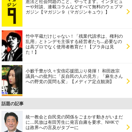
憲法と社会問題のこと、やってます。インタビュ
ーや対談、連載コラムなどすべて無料のウェブマ
ガジン【マガジン９（マガジンキュウ）】
竹中平蔵だけじゃない！「残業代請求は、権利の
乱用」とトンデモ主張する経営者たち...必要なの
は高プロでなく使用者教育だ！【ブラ弁は見
た！】
小籔千豊が久々安倍応援団ぶり発揮！ 和田政宗
議員への批判に「反自民の人の見方」「麻生さん
への野党の質問も変」【メディア定点観測】
話題の記事
統一教会と自民党の関係をごまかす動きがいまだ
に…民放は有田芳生に発言自粛を要求、NHKで
は政界への言及がタブーに