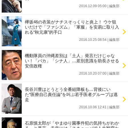
2016.12.09 05:00
|
編集部
欅坂46の衣装がナチスそっくりと炎上！ ウケ狙
いだけで「ファシズム」「軍服」を安易に取り入
れる“秋元康”的手口
2016.10.25 08:54
|
編集部
機動隊員の沖縄差別は「土人」発言だけじゃな
い！「バカ」「シナ人」…差別意識を助長させる
安倍政権
2016.10.20 07:00
|
編集部
長谷川豊はとうとう全番組降板も…背後にい
た“医療自己責任論”を叫ぶ若手医者グループは逃
走
2016.10.06 12:41
|
編集部
石原慎太郎が「やまゆり園事件犯の気持ちがわか