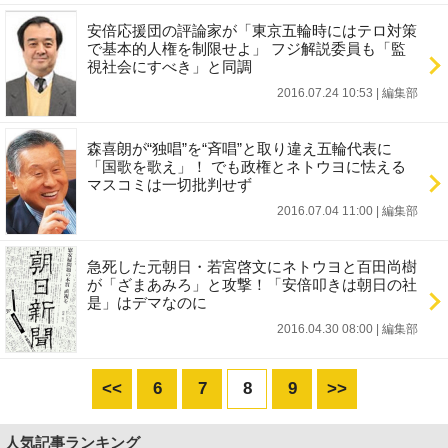
安倍応援団の評論家が「東京五輪時にはテロ対策
で基本的人権を制限せよ」 フジ解説委員も「監
視社会にすべき」と同調
2016.07.24 10:53
|
編集部
森喜朗が“独唱”を“斉唱”と取り違え五輪代表に
「国歌を歌え」！ でも政権とネトウヨに怯える
マスコミは一切批判せず
2016.07.04 11:00
|
編集部
急死した元朝日・若宮啓文にネトウヨと百田尚樹
が「ざまあみろ」と攻撃！「安倍叩きは朝日の社
是」はデマなのに
2016.04.30 08:00
|
編集部
<<
6
7
8
9
>>
人気記事ランキング