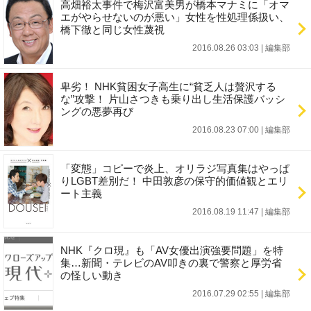
高畑裕太事件で梅沢富美男が橋本マナミに「オマ
エがやらせないのが悪い」女性を性処理係扱い、
橋下徹と同じ女性蔑視
2016.08.26 03:03
|
編集部
卑劣！ NHK貧困女子高生に“貧乏人は贅沢する
な”攻撃！ 片山さつきも乗り出し生活保護バッシ
ングの悪夢再び
2016.08.23 07:00
|
編集部
「変態」コピーで炎上、オリラジ写真集はやっぱ
りLGBT差別だ！ 中田敦彦の保守的価値観とエリ
ート主義
2016.08.19 11:47
|
編集部
NHK『クロ現』も「AV女優出演強要問題」を特
集…新聞・テレビのAV叩きの裏で警察と厚労省
の怪しい動き
2016.07.29 02:55
|
編集部