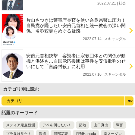
2022.07.21 | 社会
片山さつきは警察庁長官を使い奈良県警に圧力！
自民党が隠したい安倍元首相と統一教会の深い関
係、名称変更をめぐる疑惑
2022.07.14 | スキャンダル
安倍元首相銃撃 容疑者は宗教団体との関係が動
機と供述も…自民党応援団は事件を安倍批判のせ
いにして「言論封殺」に利用
2022.07.10 | スキャンダル
カテゴリ別に読む
話題のキーワード
メディア定点観測
アベを倒したい！
築地
山口真由
障害
ブラ弁は見た！
派遣
阿部花恵
月刊Hanada
南スーダン