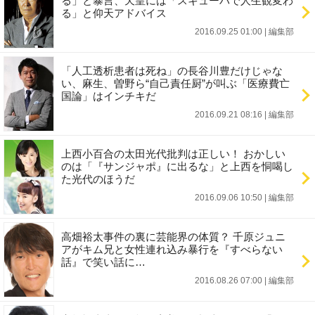
る」と暴言、天皇には「スキューバで人生観変わ
る」と仰天アドバイス
2016.09.25 01:00
|
編集部
「人工透析患者は死ね」の長谷川豊だけじゃな
い、麻生、曽野ら“自己責任厨”が叫ぶ「医療費亡
国論」はインチキだ
2016.09.21 08:16
|
編集部
上西小百合の太田光代批判は正しい！ おかしい
のは「『サンジャポ』に出るな」と上西を恫喝し
た光代のほうだ
2016.09.06 10:50
|
編集部
高畑裕太事件の裏に芸能界の体質？ 千原ジュニ
アがキム兄と女性連れ込み暴行を『すべらない
話』で笑い話に…
2016.08.26 07:00
|
編集部