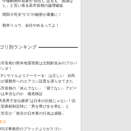
中傷動画作成者が“顔出し”証言も「面識な
18
し」と言い張る高市首相の論理破綻
19
岡田斗司夫“ゲス”の秘密が著書に！
20
朝井リョウ、会社やめるってよ！
ゴリ別ランキング
高市首相の熊本地震視察は北朝鮮並みのプロパ
ガンダ！
〈#ミサイルよりクーラーを〉は正しい 自民
党が避難所へのエアコン設置を遅らせてきた
高市首相の「休んでない」「寝てない」アピー
ルは本当なのか 徹底検証
“男系男子皇位継承”は日本の伝統じゃない！旧
皇室典範制定時に「男を尊び女を卑む」と
三笠宮が「南京の日本軍の行為は虐殺」
ネス
EXILE事務所のブラックぶりがスゴい