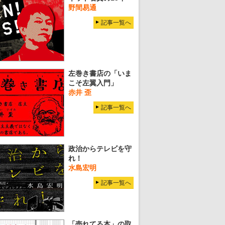
野間易通
記事一覧へ
左巻き書店の「いま
こそ左翼入門」
赤井 歪
記事一覧へ
政治からテレビを守
れ！
水島宏明
記事一覧へ
「売れてる本」の取