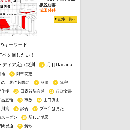
扱説明書
武田砂鉄
記事一覧へ
のキーワード
アベを倒したい！
メディア定点観測
月刊Hanada
3
築地
阿部花恵
5
この世界の片隅に
派遣
障害
7
8
著作権
日露首脳会談
行政文書
10
11
平昌五輪
事故
山口真由
13
14
芥川賞
談合
ブラ弁は見た！
16
17
南スーダン
新しい地図
19
野間易通
解散
21