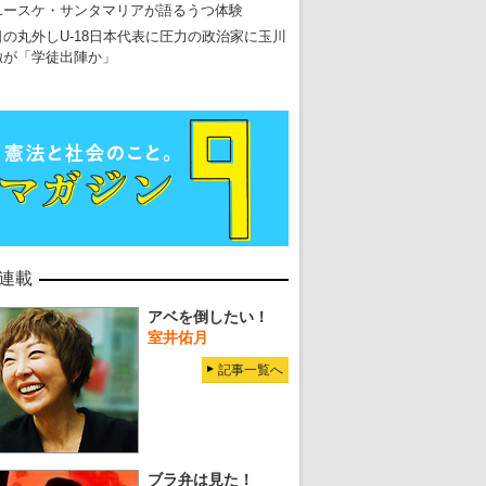
ユースケ・サンタマリアが語るうつ体験
日の丸外しU-18日本代表に圧力の政治家に玉川
徹が「学徒出陣か」
連載
アベを倒したい！
室井佑月
記事一覧へ
ブラ弁は見た！