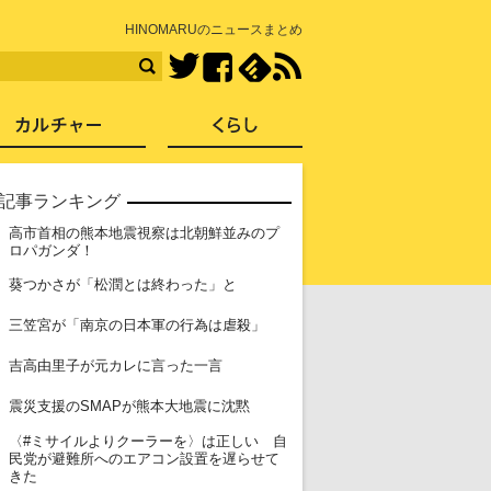
知を再発見
HINOMARUのニュースまとめ
Facebook
feedly
RSS
Twitter
ス
社会
カルチャー
くらし
記事ランキング
高市首相の熊本地震視察は北朝鮮並みのプ
1
ロパガンダ！
2
葵つかさが「松潤とは終わった」と
3
三笠宮が「南京の日本軍の行為は虐殺」
4
吉高由里子が元カレに言った一言
5
震災支援のSMAPが熊本大地震に沈黙
〈#ミサイルよりクーラーを〉は正しい 自
6
民党が避難所へのエアコン設置を遅らせて
きた