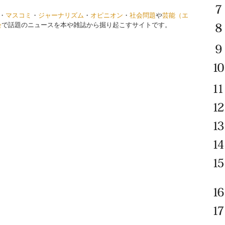
・
マスコミ
・
ジャーナリズム
・
オピニオン
・
社会問題
や
芸能（エ
会
で話題のニュースを本や雑誌から掘り起こすサイトです。