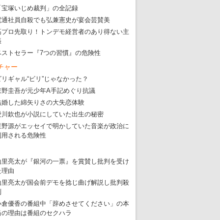
「宝塚いじめ裁判」の全記録
電通社員自殺でも弘兼憲史が宴会芸賛美
高プロ先取り！トンデモ経営者のあり得ない主
張
ベストセラー『7つの習慣』の危険性
チャー
ビリギャル“ビリ”じゃなかった？
東野圭吾が元少年A手記めぐり抗議
結婚した綿矢りさの大失恋体験
愛川欽也が小説にしていた出生の秘密
星野源がエッセイで明かしていた音楽が政治に
利用される危険性
山里亮太が『銀河の一票』を賞賛し批判を受け
た理由
山里亮太が国会前デモを捻じ曲げ解説し批判殺
到
小倉優香の番組中「辞めさせてください」の本
当の理由は番組のセクハラ