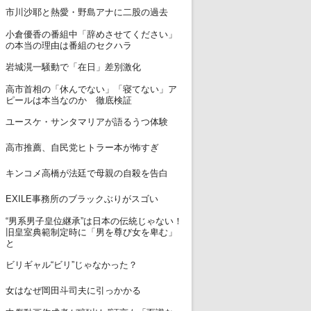
7
市川沙耶と熱愛・野島アナに二股の過去
小倉優香の番組中「辞めさせてください」
8
の本当の理由は番組のセクハラ
9
岩城滉一騒動で「在日」差別激化
高市首相の「休んでない」「寝てない」ア
10
ピールは本当なのか 徹底検証
11
ユースケ・サンタマリアが語るうつ体験
12
高市推薦、自民党ヒトラー本が怖すぎ
13
キンコメ高橋が法廷で母親の自殺を告白
14
EXILE事務所のブラックぶりがスゴい
“男系男子皇位継承”は日本の伝統じゃない！
15
旧皇室典範制定時に「男を尊び女を卑む」
と
16
ビリギャル“ビリ”じゃなかった？
17
女はなぜ岡田斗司夫に引っかかる