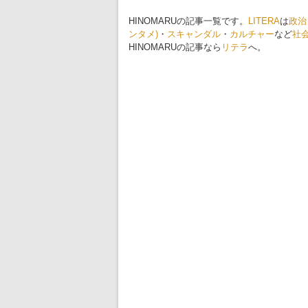
HINOMARUの記事一覧です。
LITERA
は
政治
ンタメ)
・
スキャンダル
・
カルチャー
など
社
HINOMARUの記事なら
リテラ
へ。