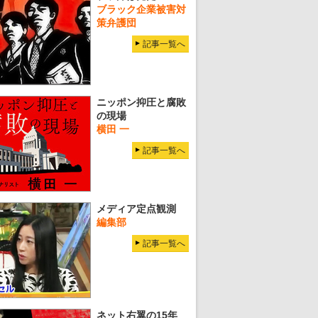
ブラック企業被害対
策弁護団
記事一覧へ
ニッポン抑圧と腐敗
の現場
横田 一
記事一覧へ
メディア定点観測
編集部
記事一覧へ
ネット右翼の15年