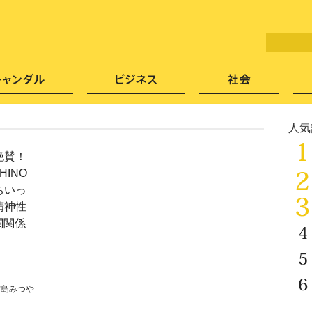
LITERA／リテラ 本と雑誌の
芸能・エンタメ
スキャンダル
ビジネ
人気
絶賛！
HINO
ちいっ
精神性
関関係
宮島みつや