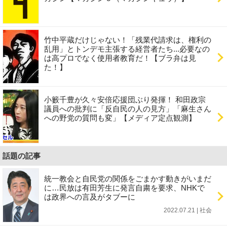
竹中平蔵だけじゃない！「残業代請求は、権利の
乱用」とトンデモ主張する経営者たち...必要なの
は高プロでなく使用者教育だ！【ブラ弁は見
た！】
小籔千豊が久々安倍応援団ぶり発揮！ 和田政宗
議員への批判に「反自民の人の見方」「麻生さん
への野党の質問も変」【メディア定点観測】
話題の記事
統一教会と自民党の関係をごまかす動きがいまだ
に…民放は有田芳生に発言自粛を要求、NHKで
は政界への言及がタブーに
2022.07.21 | 社会