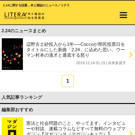
2.24に関する話題…本と雑誌のニュース／リテラ
2.24のニュースまとめ
辺野古土砂投入から1年──Coccoが県民投票日を
タイトルにした新曲「2.24」に込めた思い、ウー
マン村本の漫才と通底する怒り
2019.12.14 01:15
|
水井多賀子
1
人気記事ランキング
編集部おすすめ
憲法と社会問題のこと、やってます。インタビュ
ーや対談、連載コラムなどすべて無料のウェブマ
ガジン【マガジン９（マガジンキュウ）】