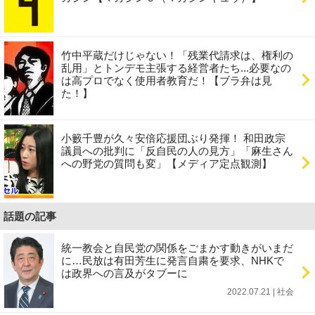
竹中平蔵だけじゃない！「残業代請求は、権利の
乱用」とトンデモ主張する経営者たち...必要なの
は高プロでなく使用者教育だ！【ブラ弁は見
た！】
小籔千豊が久々安倍応援団ぶり発揮！ 和田政宗
議員への批判に「反自民の人の見方」「麻生さん
への野党の質問も変」【メディア定点観測】
話題の記事
統一教会と自民党の関係をごまかす動きがいまだ
に…民放は有田芳生に発言自粛を要求、NHKで
は政界への言及がタブーに
2022.07.21 | 社会