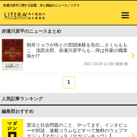
赤瀬川原平に関する話題…本と雑誌のニュース／リテラ
赤瀬川原平のニュースまとめ
朝井リョウが痔との苦闘体験を告白…さくらもも
こ、浅田次郎、赤瀬川原平らも…痔は作家の職業
病か!?
2017.10.24 11:58
|
新田 樹
1
人気記事ランキング
編集部おすすめ
憲法と社会問題のこと、やってます。インタビュ
ーや対談、連載コラムなどすべて無料のウェブマ
ガジン【マガジン９（マガジンキュウ）】