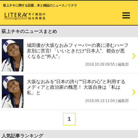
荻上チキに関する話題…本と雑誌のニュース／リテラ
荻上チキのニュースまとめ
城田優が大坂なおみフィーバーの裏に潜むハーフ
差別に苦言! 「いいときだけ“日本人”、都合が悪
くなると“外人”」
2018.10.28 09:55
|
編集部
大坂なおみを“日本の誇り”“日本の心”と利用する
メディアと政治家の醜悪！ 大坂自身は「私は
私」と
2018.09.13 11:04
|
編集部
1
人気記事ランキング