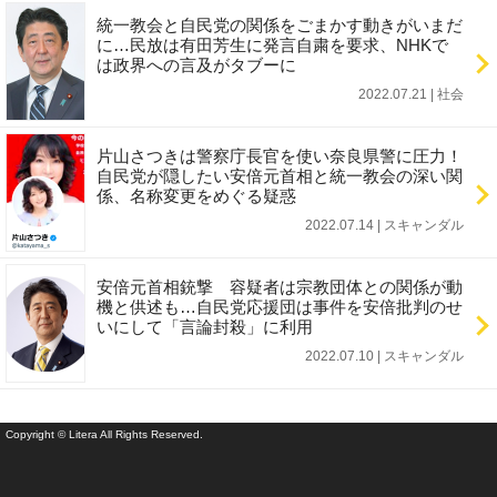
統一教会と自民党の関係をごまかす動きがいまだ
に…民放は有田芳生に発言自粛を要求、NHKで
は政界への言及がタブーに
2022.07.21 | 社会
片山さつきは警察庁長官を使い奈良県警に圧力！
自民党が隠したい安倍元首相と統一教会の深い関
係、名称変更をめぐる疑惑
2022.07.14 | スキャンダル
安倍元首相銃撃 容疑者は宗教団体との関係が動
機と供述も…自民党応援団は事件を安倍批判のせ
いにして「言論封殺」に利用
2022.07.10 | スキャンダル
Copyright © Litera All Rights Reserved.