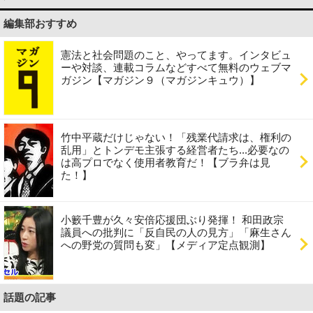
編集部おすすめ
憲法と社会問題のこと、やってます。インタビュ
ーや対談、連載コラムなどすべて無料のウェブマ
ガジン【マガジン９（マガジンキュウ）】
竹中平蔵だけじゃない！「残業代請求は、権利の
乱用」とトンデモ主張する経営者たち...必要なの
は高プロでなく使用者教育だ！【ブラ弁は見
た！】
小籔千豊が久々安倍応援団ぶり発揮！ 和田政宗
議員への批判に「反自民の人の見方」「麻生さん
への野党の質問も変」【メディア定点観測】
話題の記事