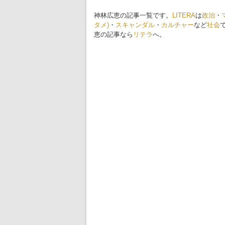
神林広恵の記事一覧です。
LITERA
は
政治
・
タメ)
・
スキャンダル
・
カルチャー
など
社会
恵の記事なら
リテラ
へ。