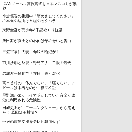
ICANノーベル賞授賞式を日本マスコミが無
7
視
小倉優香の番組中「辞めさせてください」
8
の本当の理由は番組のセクハラ
9
東野圭吾が元少年A手記めぐり抗議
10
浅田舞が真央との不仲は母のせいと告白
11
三笠宮家に夫妻、母娘の断絶が！
12
市川沙耶と熱愛・野島アナに二股の過去
13
岩城滉一騒動で「在日」差別激化
高市首相の「休んでない」「寝てない」ア
14
ピールは本当なのか 徹底検証
星野源がエッセイで明かしていた音楽が政
15
治に利用される危険性
田崎史郎が『モーニングショー』から消え
16
た！ 原因は玉川徹？
17
中居の震災支援をテレビ報道せず
18