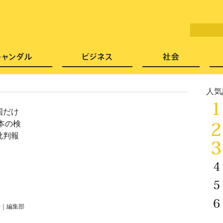
LITERA／リテラ 本と雑誌の
芸能・エンタメ
スキャンダル
ビジネ
人気
国だけ
本の検
批判報
！
0
｜
編集部