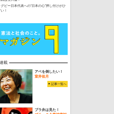
ラグビー日本代表への“日本の心”押し付けがひ
どい！
連載
アベを倒したい！
室井佑月
記事一覧へ
ブラ弁は見た！