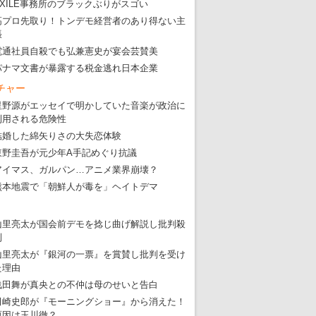
EXILE事務所のブラックぶりがスゴい
高プロ先取り！トンデモ経営者のあり得ない主
張
電通社員自殺でも弘兼憲史が宴会芸賛美
パナマ文書が暴露する税金逃れ日本企業
チャー
星野源がエッセイで明かしていた音楽が政治に
利用される危険性
結婚した綿矢りさの大失恋体験
東野圭吾が元少年A手記めぐり抗議
アイマス、ガルパン…アニメ業界崩壊？
熊本地震で「朝鮮人が毒を」ヘイトデマ
山里亮太が国会前デモを捻じ曲げ解説し批判殺
到
山里亮太が『銀河の一票』を賞賛し批判を受け
た理由
浅田舞が真央との不仲は母のせいと告白
田崎史郎が『モーニングショー』から消えた！
原因は玉川徹？