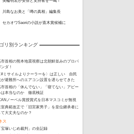
美輪明宏が安倍と支持者を一喝！
19
川島なお美と「噂の真相」編集長
20
セカオワSaoriの小説が直木賞候補に
ゴリ別ランキング
高市首相の熊本地震視察は北朝鮮並みのプロパ
ガンダ！
〈#ミサイルよりクーラーを〉は正しい 自民
党が避難所へのエアコン設置を遅らせてきた
高市首相の「休んでない」「寝てない」アピー
ルは本当なのか 徹底検証
ICANノーベル賞授賞式を日本マスコミが無視
皇室典範改正で「旧宮家男子」を皇位継承者に
して大丈夫なのか？
ネス
「宝塚いじめ裁判」の全記録