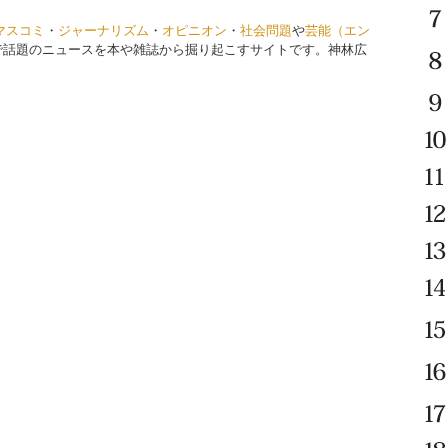
マスコミ
・
ジャーナリズム
・
オピニオン
・
社会問題
や
芸能（エン
で話題のニュースを本や雑誌から掘り起こすサイトです。神林広