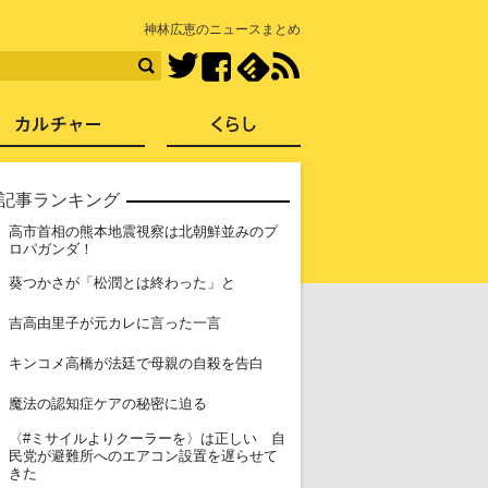
知を再発見
神林広恵のニュースまとめ
Facebook
feedly
RSS
Twitter
ス
社会
カルチャー
くらし
記事ランキング
高市首相の熊本地震視察は北朝鮮並みのプ
1
ロパガンダ！
2
葵つかさが「松潤とは終わった」と
3
吉高由里子が元カレに言った一言
4
キンコメ高橋が法廷で母親の自殺を告白
5
魔法の認知症ケアの秘密に迫る
〈#ミサイルよりクーラーを〉は正しい 自
6
民党が避難所へのエアコン設置を遅らせて
きた