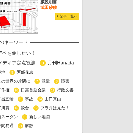
扱説明書
武田砂鉄
記事一覧へ
のキーワード
アベを倒したい！
メディア定点観測
月刊Hanada
3
築地
阿部花恵
5
この世界の片隅に
派遣
障害
7
8
著作権
日露首脳会談
行政文書
10
11
平昌五輪
事故
山口真由
13
14
芥川賞
談合
ブラ弁は見た！
16
17
南スーダン
新しい地図
19
野間易通
解散
21