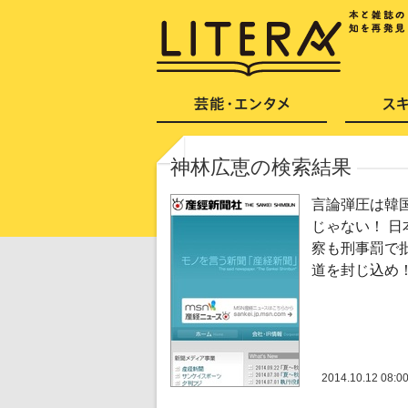
神林広恵の検索結果
言論弾圧は韓
じゃない！ 日
察も刑事罰で
道を封じ込め
2014.10.12 08:0