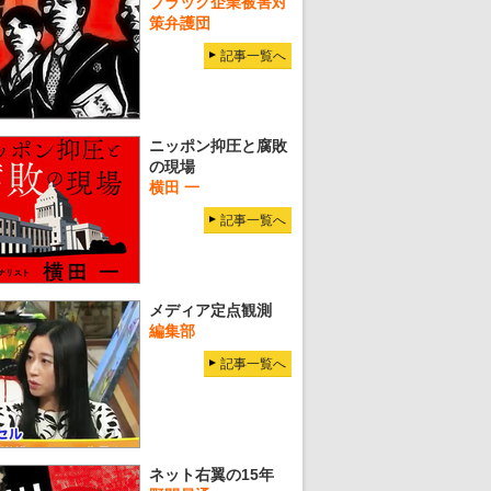
ブラック企業被害対
策弁護団
記事一覧へ
ニッポン抑圧と腐敗
の現場
横田 一
記事一覧へ
メディア定点観測
編集部
記事一覧へ
ネット右翼の15年