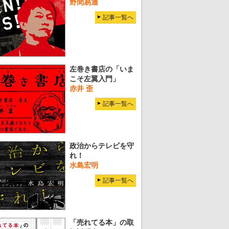
野間易通
記事一覧へ
左巻き書店の「いま
こそ左翼入門」
赤井 歪
記事一覧へ
政治からテレビを守
れ！
水島宏明
記事一覧へ
「売れてる本」の取