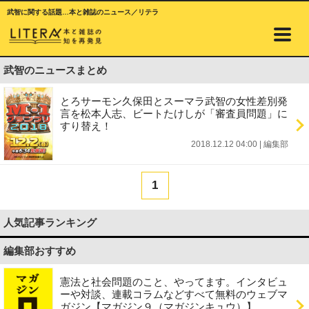
武智に関する話題…本と雑誌のニュース／リテラ
武智のニュースまとめ
とろサーモン久保田とスーマラ武智の女性差別発
言を松本人志、ビートたけしが「審査員問題」に
すり替え！
2018.12.12 04:00
|
編集部
1
人気記事ランキング
編集部おすすめ
憲法と社会問題のこと、やってます。インタビュ
ーや対談、連載コラムなどすべて無料のウェブマ
ガジン【マガジン９（マガジンキュウ）】