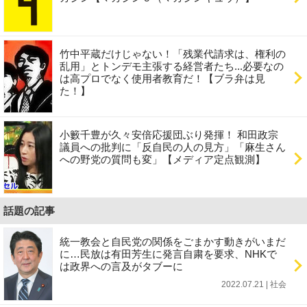
竹中平蔵だけじゃない！「残業代請求は、権利の
乱用」とトンデモ主張する経営者たち...必要なの
は高プロでなく使用者教育だ！【ブラ弁は見
た！】
小籔千豊が久々安倍応援団ぶり発揮！ 和田政宗
議員への批判に「反自民の人の見方」「麻生さん
への野党の質問も変」【メディア定点観測】
話題の記事
統一教会と自民党の関係をごまかす動きがいまだ
に…民放は有田芳生に発言自粛を要求、NHKで
は政界への言及がタブーに
2022.07.21 | 社会