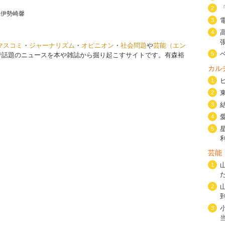
2
｜
伊勢崎馨
3
4
マスコミ
・
ジャーナリズム
・
オピニオン
・
社会問題
や
芸能（エン
5
で話題のニュースを本や雑誌から掘り起こすサイトです。有森裕
カル
1
2
3
4
5
芸能
1
2
3