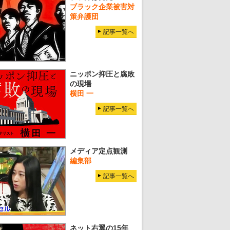
ブラック企業被害対
策弁護団
記事一覧へ
ニッポン抑圧と腐敗
の現場
横田 一
記事一覧へ
メディア定点観測
編集部
記事一覧へ
ネット右翼の15年