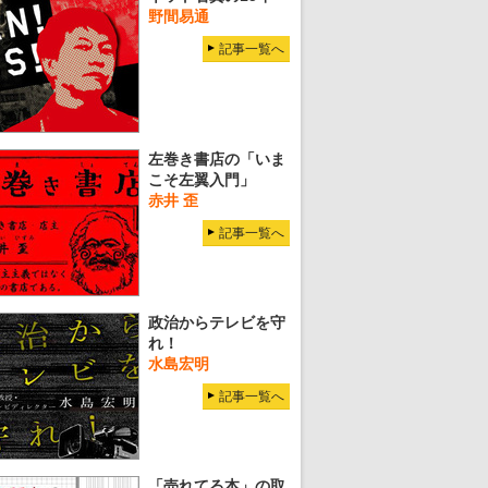
野間易通
記事一覧へ
左巻き書店の「いま
こそ左翼入門」
赤井 歪
記事一覧へ
政治からテレビを守
れ！
水島宏明
記事一覧へ
「売れてる本」の取