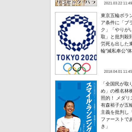
2021.03.22 11:4
東京五輪ボラ
ア条件に「ブ
ク」「やりが
取」と批判殺到
労死も出した
輪“滅私奉公”
2018.04.01 11:4
「全国民が取
め」の椎名林
照的！ メダリ
有森裕子が五
主義を批判し
ファーストで
き」