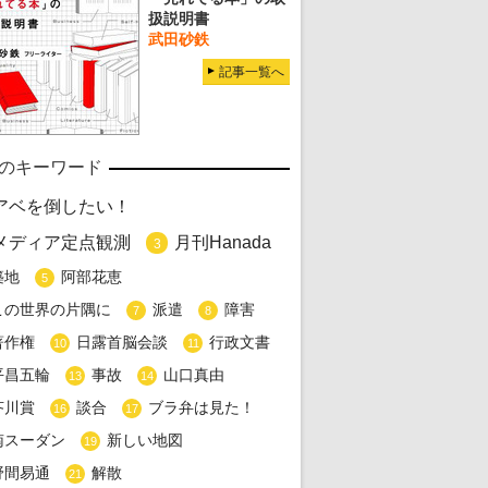
扱説明書
武田砂鉄
記事一覧へ
のキーワード
アベを倒したい！
メディア定点観測
月刊Hanada
3
築地
阿部花恵
5
この世界の片隅に
派遣
障害
7
8
著作権
日露首脳会談
行政文書
10
11
平昌五輪
事故
山口真由
13
14
芥川賞
談合
ブラ弁は見た！
16
17
南スーダン
新しい地図
19
野間易通
解散
21