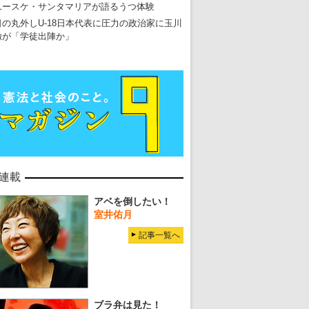
ユースケ・サンタマリアが語るうつ体験
日の丸外しU-18日本代表に圧力の政治家に玉川
徹が「学徒出陣か」
連載
アベを倒したい！
室井佑月
記事一覧へ
ブラ弁は見た！