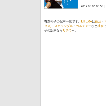
2017.08.04 06:58
有森裕子の記事一覧です。
LITERA
は
政治
・
タメ)
・
スキャンダル
・
カルチャー
など
社会
子の記事なら
リテラ
へ。