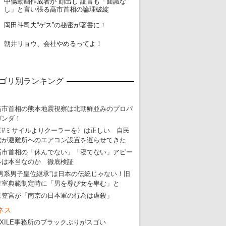
中傷動画作成者が“顔出し”証言も「面識な
18
し」と言い張る高市首相の論理破綻
19
岡田斗司夫“ゲス”の秘密が著書に！
20
朝井リョウ、会社やめるってよ！
ゴリ別ランキング
高市首相の熊本地震視察は北朝鮮並みのプロパ
ガンダ！
〈#ミサイルよりクーラーを〉は正しい 自民
党が避難所へのエアコン設置を遅らせてきた
高市首相の「休んでない」「寝てない」アピー
ルは本当なのか 徹底検証
“男系男子皇位継承”は日本の伝統じゃない！旧
皇室典範制定時に「男を尊び女を卑む」と
三笠宮が「南京の日本軍の行為は虐殺」
ネス
EXILE事務所のブラックぶりがスゴい