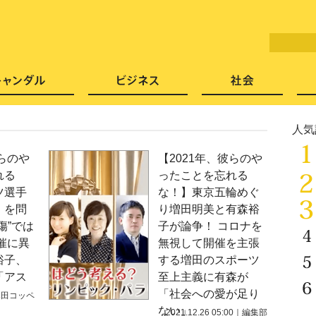
LITERA／リテラ 本と雑誌の
芸能・エンタメ
スキャンダル
ビジネ
人気
彼らのや
【2021年、彼らのや
れる
ったことを忘れる
ツ選手
な！】東京五輪めぐ
」を問
り増田明美と有森裕
傷”では
子が論争！ コロナを
催に異
無視して開催を主張
裕子、
する増田のスポーツ
「アス
至上主義に有森が
」
「社会への愛が足り
本田コッペ
ない」
2021.12.26 05:00
｜
編集部