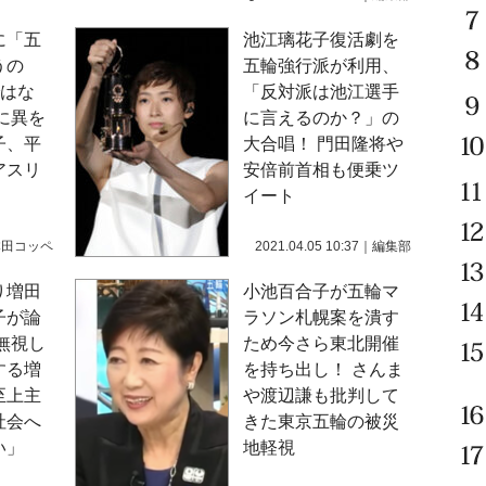
に「五
池江璃花子復活劇を
うの
五輪強行派が利用、
ではな
「反対派は池江選手
に異を
に言えるのか？」の
子、平
大合唱！ 門田隆将や
アスリ
安倍前首相も便乗ツ
イート
本田コッペ
2021.04.05 10:37
｜
編集部
り増田
小池百合子が五輪マ
子が論
ラソン札幌案を潰す
無視し
ため今さら東北開催
する増
を持ち出し！ さんま
至上主
や渡辺謙も批判して
社会へ
きた東京五輪の被災
い」
地軽視