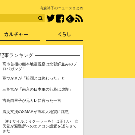
知を再発見
有森裕子のニュースまとめ
Facebook
feedly
RSS
Twitter
ス
社会
カルチャー
くらし
記事ランキング
高市首相の熊本地震視察は北朝鮮並みのプ
1
ロパガンダ！
2
葵つかさが「松潤とは終わった」と
3
三笠宮が「南京の日本軍の行為は虐殺」
4
吉高由里子が元カレに言った一言
5
震災支援のSMAPが熊本大地震に沈黙
〈#ミサイルよりクーラーを〉は正しい 自
6
民党が避難所へのエアコン設置を遅らせて
きた