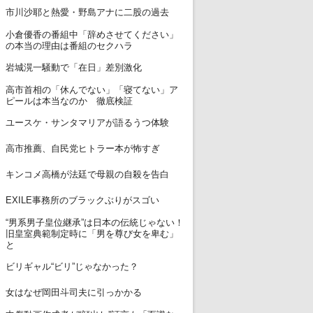
7
市川沙耶と熱愛・野島アナに二股の過去
小倉優香の番組中「辞めさせてください」
8
の本当の理由は番組のセクハラ
9
岩城滉一騒動で「在日」差別激化
高市首相の「休んでない」「寝てない」ア
10
ピールは本当なのか 徹底検証
11
ユースケ・サンタマリアが語るうつ体験
12
高市推薦、自民党ヒトラー本が怖すぎ
13
キンコメ高橋が法廷で母親の自殺を告白
14
EXILE事務所のブラックぶりがスゴい
“男系男子皇位継承”は日本の伝統じゃない！
15
旧皇室典範制定時に「男を尊び女を卑む」
と
16
ビリギャル“ビリ”じゃなかった？
17
女はなぜ岡田斗司夫に引っかかる