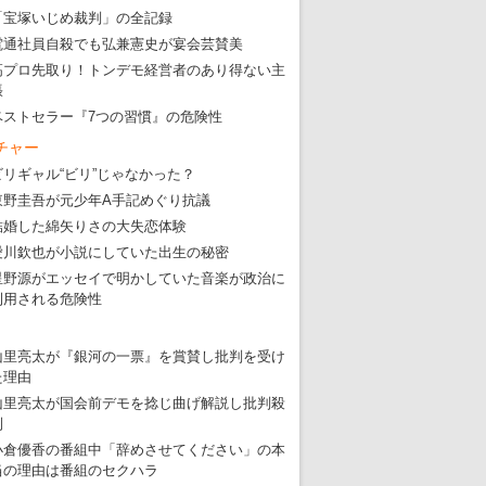
「宝塚いじめ裁判」の全記録
電通社員自殺でも弘兼憲史が宴会芸賛美
高プロ先取り！トンデモ経営者のあり得ない主
張
ベストセラー『7つの習慣』の危険性
チャー
ビリギャル“ビリ”じゃなかった？
東野圭吾が元少年A手記めぐり抗議
結婚した綿矢りさの大失恋体験
愛川欽也が小説にしていた出生の秘密
星野源がエッセイで明かしていた音楽が政治に
利用される危険性
山里亮太が『銀河の一票』を賞賛し批判を受け
た理由
山里亮太が国会前デモを捻じ曲げ解説し批判殺
到
小倉優香の番組中「辞めさせてください」の本
当の理由は番組のセクハラ