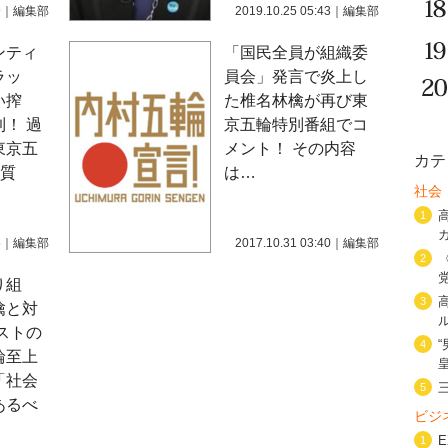
9
｜
編集部
2019.10.25 05:43
｜
編集部
ンティ
「国民全員が組織委
ラッ
員会」発言で炎上し
い搾
た椎名林檎が再び東
！ 過
京五輪特別番組でコ
東京五
メント！ その内容
カテ
体質
は…
社会
1
5
｜
編集部
2017.10.31 03:40
｜
編集部
2
り組
3
檎と対
ストの
4
輪至上
「社会
5
あるべ
ビジ
1