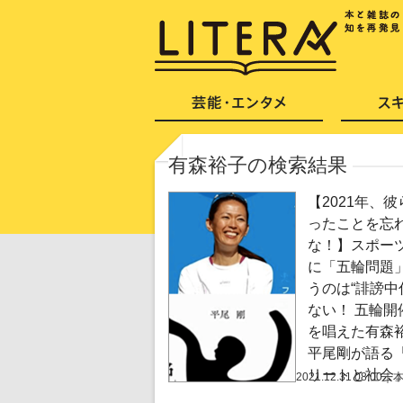
有森裕子の検索結果
【2021年、
ったことを忘
な！】スポー
に「五輪問題
うのは“誹謗中
ない！ 五輪開
を唱えた有森
平尾剛が語る
リートと社会
2021.12.31 08:00
｜