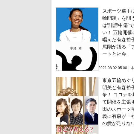
スポーツ選手
輪問題」を問
は“誹謗中傷”
い！ 五輪開催
唱えた有森裕
尾剛が語る「
ートと社会」
2021.08.02 05:00
｜
東京五輪めぐ
明美と有森裕
争！ コロナを
て開催を主張
田のスポーツ
義に有森が「
の愛が足りな