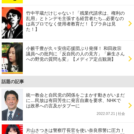
竹中平蔵だけじゃない！「残業代請求は、権利の
乱用」とトンデモ主張する経営者たち...必要なの
は高プロでなく使用者教育だ！【ブラ弁は見
た！】
小籔千豊が久々安倍応援団ぶり発揮！ 和田政宗
議員への批判に「反自民の人の見方」「麻生さん
への野党の質問も変」【メディア定点観測】
話題の記事
統一教会と自民党の関係をごまかす動きがいまだ
に…民放は有田芳生に発言自粛を要求、NHKで
は政界への言及がタブーに
2022.07.21 | 社会
片山さつきは警察庁長官を使い奈良県警に圧力！