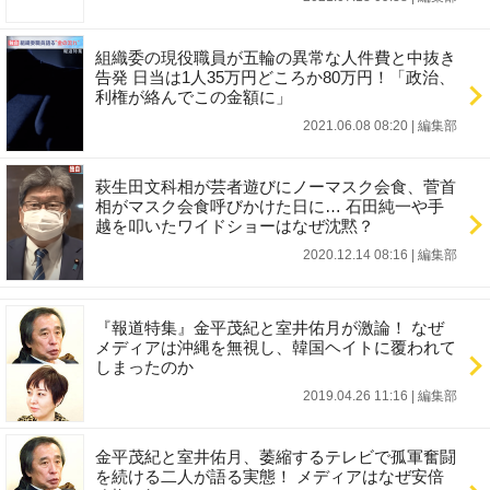
組織委の現役職員が五輪の異常な人件費と中抜き
告発 日当は1人35万円どころか80万円！「政治、
利権が絡んでこの金額に」
2021.06.08 08:20
|
編集部
萩生田文科相が芸者遊びにノーマスク会食、菅首
相がマスク会食呼びかけた日に… 石田純一や手
越を叩いたワイドショーはなぜ沈黙？
2020.12.14 08:16
|
編集部
『報道特集』金平茂紀と室井佑月が激論！ なぜ
メディアは沖縄を無視し、韓国ヘイトに覆われて
しまったのか
2019.04.26 11:16
|
編集部
金平茂紀と室井佑月、萎縮するテレビで孤軍奮闘
を続ける二人が語る実態！ メディアはなぜ安倍