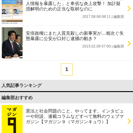
人情報を暴露した」と卑劣な炎上攻撃！ 加計疑
惑解明のための正当な取材なのに
2017.08.08 08:11
|
編集部
安倍政権にまた人質見殺しの新事実が…相次ぐ失
態暴露に公安が口封じ逮捕の動き？
2015.02.08 07:00
|
編集部
1
人気記事ランキング
編集部おすすめ
憲法と社会問題のこと、やってます。インタビュ
ーや対談、連載コラムなどすべて無料のウェブマ
ガジン【マガジン９（マガジンキュウ）】