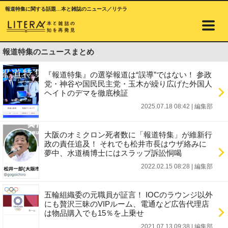
報道特集に関する話題…本と雑誌のニュース／リテラ
報道特集のニュースまとめ
『報道特集』の選挙報道は“誤導”ではない！ 参政
党・神谷や国民民主党・玉木が繰り広げた外国人
ヘイトのデマを徹底検証
2025.07.18 08:42
|
編集部
大阪のオミクロン死者数に「報道特集」が維新行
政の責任追及！ それでも松井市長はウザ絡みに
夢中、水道橋博士にはスラップ訴訟恫喝
2022.02.15 08:28
|
編集部
五輪組織委の元職員が証言！ IOCのラウンジ以外
にも贅沢三昧のVIPルーム、電通など広告代理店
は物品購入でも15％を上乗せ
2021.07.13 09:38
|
編集部