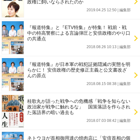
政権に飼いならされたのか
2019.04.25 12:50
|
編集部
『報道特集』と『ETV特集』が特集！ 戦前・戦
中の特高警察による言論弾圧と安倍政権のやり口
の共通点
2018.08.26 10:13
|
編集部
『報道特集』が日本軍の戦犯証拠隠滅の実態を明
らかに！ 安倍政権の歴史修正主義と公文書改ざ
んの原点
2018.08.15 08:38
|
編集部
桂歌丸が語った戦争への危機感「戦争を知らない
政治家が戦争に触れるな」 国策落語を作らされ
た落語界の暗い過去も
2018.07.03 08:42
|
編集部
ネトウヨが首相御用達の焼肉店に「安倍首相の個