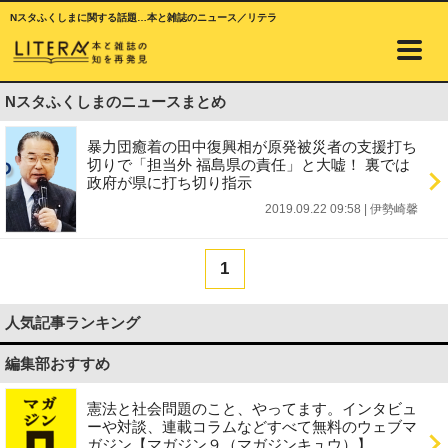
Nスタふくしまに関する話題…本と雑誌のニュース／リテラ
Nスタふくしまのニュースまとめ
暴力団癒着の田中復興相が原発被災者の支援打ち
切りで「担当外 福島県の責任」と大嘘！ 裏では
政府が県に打ち切り指示
2019.09.22 09:58
|
伊勢崎馨
1
人気記事ランキング
編集部おすすめ
憲法と社会問題のこと、やってます。インタビュ
ーや対談、連載コラムなどすべて無料のウェブマ
ガジン【マガジン９（マガジンキュウ）】