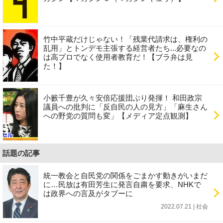
竹中平蔵だけじゃない！「残業代請求は、権利の
乱用」とトンデモ主張する経営者たち...必要なの
は高プロでなく使用者教育だ！【ブラ弁は見
た！】
小籔千豊が久々安倍応援団ぶり発揮！ 和田政宗
議員への批判に「反自民の人の見方」「麻生さん
への野党の質問も変」【メディア定点観測】
話題の記事
統一教会と自民党の関係をごまかす動きがいまだ
に…民放は有田芳生に発言自粛を要求、NHKで
は政界への言及がタブーに
2022.07.21 | 社会