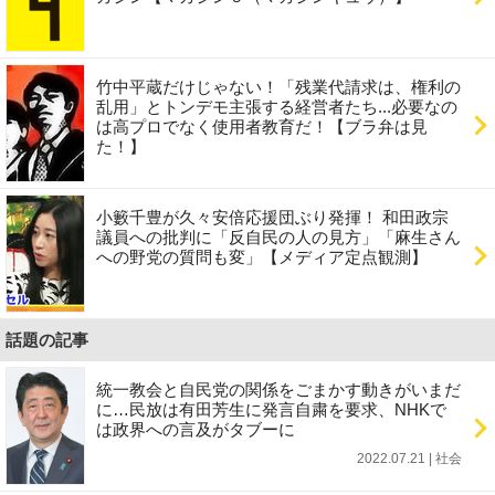
竹中平蔵だけじゃない！「残業代請求は、権利の
乱用」とトンデモ主張する経営者たち...必要なの
は高プロでなく使用者教育だ！【ブラ弁は見
た！】
小籔千豊が久々安倍応援団ぶり発揮！ 和田政宗
議員への批判に「反自民の人の見方」「麻生さん
への野党の質問も変」【メディア定点観測】
話題の記事
統一教会と自民党の関係をごまかす動きがいまだ
に…民放は有田芳生に発言自粛を要求、NHKで
は政界への言及がタブーに
2022.07.21 | 社会