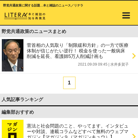
野党共通政策に関する話題…本と雑誌のニュース／リテラ
野党共通政策のニュースまとめ
菅首相の人気取り「制限緩和方針」の一方で医療
体制が信じがたい逆行！ 税金を使った一般病床
削減を延長、看護師5万人削減計画も
2021.09.09 09:45
|
水井多賀子
1
人気記事ランキング
編集部おすすめ
憲法と社会問題のこと、やってます。インタビュ
ーや対談、連載コラムなどすべて無料のウェブマ
ガジン【マガジン９（マガジンキュウ）】