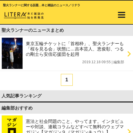
聖火ランナーに関する話題…本と雑誌のニュース／リテラ
聖火ランナーのニュースまとめ
東京五輪チケットに「首相枠」、聖火ランナーも
「桜を見る会」状態に…吉本芸人、恵俊彰、つる
の剛士ら安倍応援団を起用
2019.12.18 09:55
|
編集部
1
人気記事ランキング
編集部おすすめ
憲法と社会問題のこと、やってます。インタビュ
ーや対談、連載コラムなどすべて無料のウェブマ
ガジン【マガジン９（マガジンキュウ）】