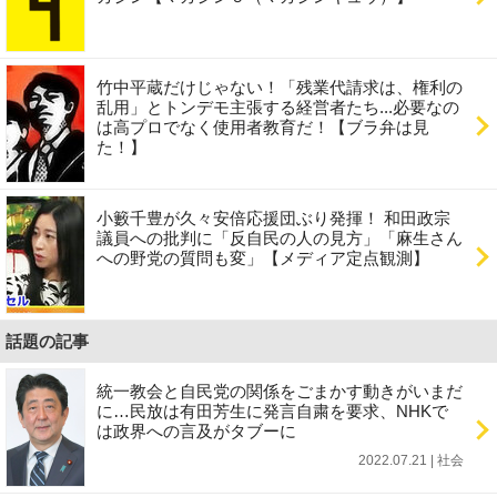
竹中平蔵だけじゃない！「残業代請求は、権利の
乱用」とトンデモ主張する経営者たち...必要なの
は高プロでなく使用者教育だ！【ブラ弁は見
た！】
小籔千豊が久々安倍応援団ぶり発揮！ 和田政宗
議員への批判に「反自民の人の見方」「麻生さん
への野党の質問も変」【メディア定点観測】
話題の記事
統一教会と自民党の関係をごまかす動きがいまだ
に…民放は有田芳生に発言自粛を要求、NHKで
は政界への言及がタブーに
2022.07.21 | 社会