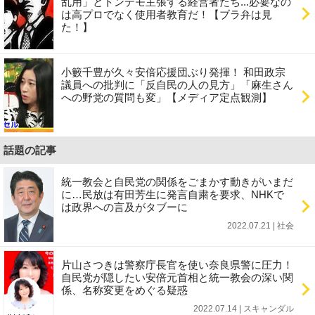
乱用」とトンデモ主張する経営者たち...必要なの
は高プロでなく使用者教育だ！【ブラ弁は見
た！】
小籔千豊が久々安倍応援団ぶり発揮！ 和田政宗
議員への批判に「反自民の人の見方」「麻生さん
への野党の質問も変」【メディア定点観測】
話題の記事
統一教会と自民党の関係をごまかす動きがいまだ
に…民放は有田芳生に発言自粛を要求、NHKで
は政界への言及がタブーに
2022.07.21 | 社会
片山さつきは警察庁長官を使い奈良県警に圧力！
自民党が隠したい安倍元首相と統一教会の深い関
係、名称変更をめぐる疑惑
2022.07.14 | スキャンダル