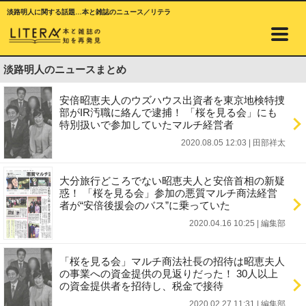
淡路明人に関する話題…本と雑誌のニュース／リテラ
淡路明人のニュースまとめ
安倍昭恵夫人のウズハウス出資者を東京地検特捜
部がIR汚職に絡んで逮捕！ 「桜を見る会」にも
特別扱いで参加していたマルチ経営者
2020.08.05 12:03
|
田部祥太
大分旅行どころでない昭恵夫人と安倍首相の新疑
惑！ 「桜を見る会」参加の悪質マルチ商法経営
者が“安倍後援会のバス”に乗っていた
2020.04.16 10:25
|
編集部
「桜を見る会」マルチ商法社長の招待は昭恵夫人
の事業への資金提供の見返りだった！ 30人以上
の資金提供者を招待し、税金で接待
2020.02.27 11:31
|
編集部