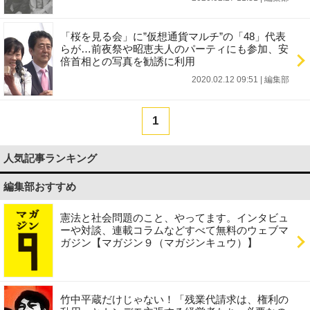
「桜を見る会」に”仮想通貨マルチ”の「48」代表
らが…前夜祭や昭恵夫人のパーティにも参加、安
倍首相との写真を勧誘に利用
2020.02.12 09:51
|
編集部
1
人気記事ランキング
編集部おすすめ
憲法と社会問題のこと、やってます。インタビュ
ーや対談、連載コラムなどすべて無料のウェブマ
ガジン【マガジン９（マガジンキュウ）】
竹中平蔵だけじゃない！「残業代請求は、権利の