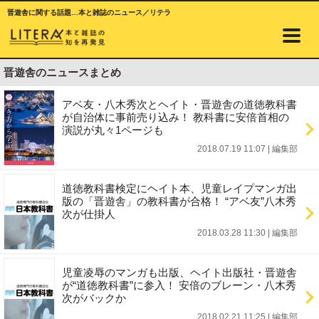
晋遊舎に関する話題…本と雑誌のニュース／リテラ
晋遊舎のニュースまとめ
アベ友・八木秀次とヘイト・晋遊舎の道徳教科書
が自治体に事前売り込み！ 教科書に安倍首相の
演説が丸々1ページも
2018.07.19 11:07
|
編集部
道徳教科書検定にヘイト本、児童レイプマンガ出
版の「晋遊舎」の教科書が合格！ “アベ友”八木秀
次が仕掛人
2018.03.28 11:30
|
編集部
児童凌辱のマンガも出版、ヘイト出版社・晋遊舎
が“道徳教科書”に参入！ 安倍のブレーン・八木秀
次がバックか
2018.02.21 11:25
|
編集部