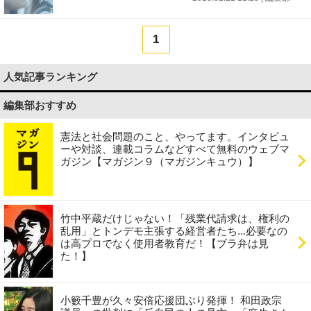
1
人気記事ランキング
編集部おすすめ
憲法と社会問題のこと、やってます。インタビュ
ーや対談、連載コラムなどすべて無料のウェブマ
ガジン【マガジン９（マガジンキュウ）】
竹中平蔵だけじゃない！「残業代請求は、権利の
乱用」とトンデモ主張する経営者たち...必要なの
は高プロでなく使用者教育だ！【ブラ弁は見
た！】
小籔千豊が久々安倍応援団ぶり発揮！ 和田政宗