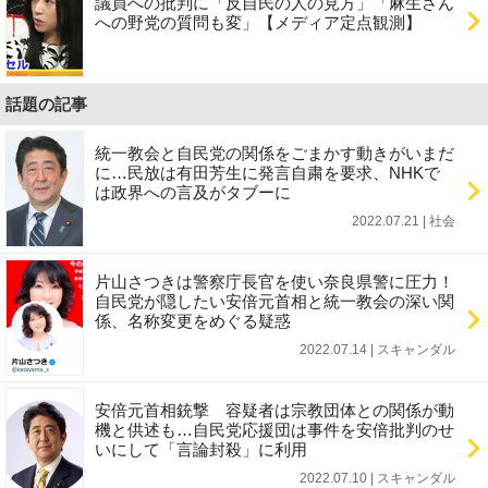
議員への批判に「反自民の人の見方」「麻生さん
への野党の質問も変」【メディア定点観測】
話題の記事
統一教会と自民党の関係をごまかす動きがいまだ
に…民放は有田芳生に発言自粛を要求、NHKで
は政界への言及がタブーに
2022.07.21 | 社会
片山さつきは警察庁長官を使い奈良県警に圧力！
自民党が隠したい安倍元首相と統一教会の深い関
係、名称変更をめぐる疑惑
2022.07.14 | スキャンダル
安倍元首相銃撃 容疑者は宗教団体との関係が動
機と供述も…自民党応援団は事件を安倍批判のせ
いにして「言論封殺」に利用
2022.07.10 | スキャンダル