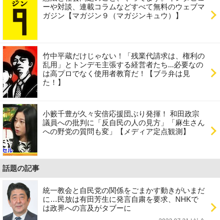
ーや対談、連載コラムなどすべて無料のウェブマ
ガジン【マガジン９（マガジンキュウ）】
竹中平蔵だけじゃない！「残業代請求は、権利の
乱用」とトンデモ主張する経営者たち...必要なの
は高プロでなく使用者教育だ！【ブラ弁は見
た！】
小籔千豊が久々安倍応援団ぶり発揮！ 和田政宗
議員への批判に「反自民の人の見方」「麻生さん
への野党の質問も変」【メディア定点観測】
話題の記事
統一教会と自民党の関係をごまかす動きがいまだ
に…民放は有田芳生に発言自粛を要求、NHKで
は政界への言及がタブーに