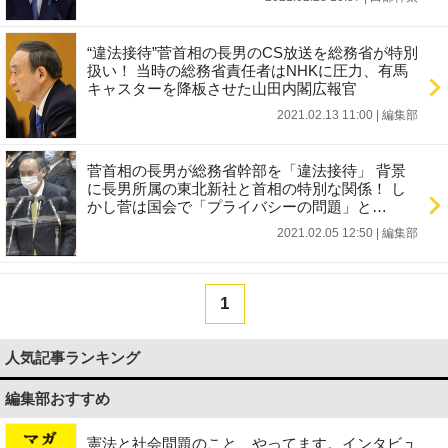
“違法接待”菅首相の長男のCS放送を総務省が特別
扱い！ 当時の総務省責任者はNHKに圧力、有馬
キャスターを降板させた山田内閣広報官
2021.02.13 11:00
|
編集部
菅首相の長男が総務省幹部を「違法接待」 背景
に長男所属の東北新社と首相の特別な関係！ し
かし菅は国会で「プライバシーの問題」と…
2021.02.05 12:50
|
編集部
1
人気記事ランキング
編集部おすすめ
憲法と社会問題のこと、やってます。インタビュ