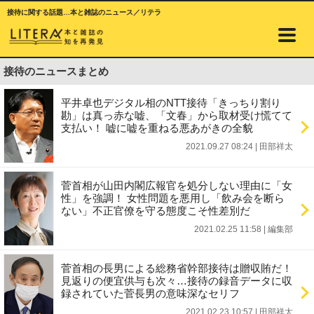
接待に関する話題…本と雑誌のニュース／リテラ
接待のニュースまとめ
平井卓也デジタル相のNTT接待「きっちり割り
勘」は真っ赤な嘘、「文春」から取材受け慌てて
支払い！ 嘘に嘘を重ねる悪あがきの全貌
2021.09.27 08:24
|
田部祥太
菅首相が山田内閣広報官を処分しない理由に「女
性」を強調！ 女性問題を悪用し「飲み会を断ら
ない」不正官僚を守る態度こそ性差別だ
2021.02.25 11:58
|
編集部
菅首相の長男による総務省幹部接待は贈収賄だ！
見返りの便宜供与も次々…接待の録音データに収
録されていた菅長男の意味深なセリフ
2021.02.23 10:57
|
田部祥太