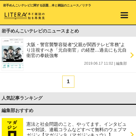
岩手めんこいテレビに関する話題…本と雑誌のニュース／リテラ
岩手めんこいテレビのニュースまとめ
大阪・警官襲撃容疑者“父親が関西テレビ常務”よ
り注視すべき「元自衛官」の経歴…過去にも元自
衛官の拳銃強奪
2019.06.17 11:02
|
編集部
1
人気記事ランキング
編集部おすすめ
憲法と社会問題のこと、やってます。インタビュ
ーや対談、連載コラムなどすべて無料のウェブマ
ガジン【マガジン９（マガジンキュウ）】