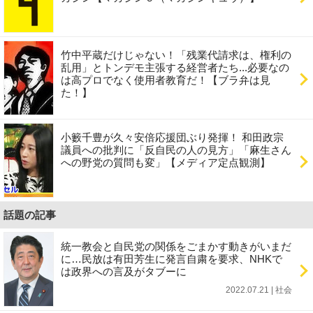
竹中平蔵だけじゃない！「残業代請求は、権利の
乱用」とトンデモ主張する経営者たち...必要なの
は高プロでなく使用者教育だ！【ブラ弁は見
た！】
小籔千豊が久々安倍応援団ぶり発揮！ 和田政宗
議員への批判に「反自民の人の見方」「麻生さん
への野党の質問も変」【メディア定点観測】
話題の記事
統一教会と自民党の関係をごまかす動きがいまだ
に…民放は有田芳生に発言自粛を要求、NHKで
は政界への言及がタブーに
2022.07.21 | 社会