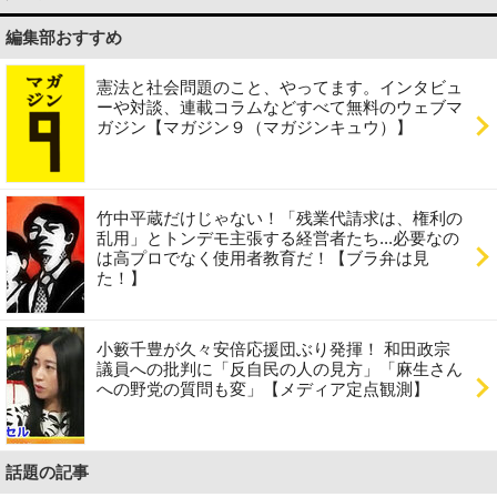
編集部おすすめ
憲法と社会問題のこと、やってます。インタビュ
ーや対談、連載コラムなどすべて無料のウェブマ
ガジン【マガジン９（マガジンキュウ）】
竹中平蔵だけじゃない！「残業代請求は、権利の
乱用」とトンデモ主張する経営者たち...必要なの
は高プロでなく使用者教育だ！【ブラ弁は見
た！】
小籔千豊が久々安倍応援団ぶり発揮！ 和田政宗
議員への批判に「反自民の人の見方」「麻生さん
への野党の質問も変」【メディア定点観測】
話題の記事