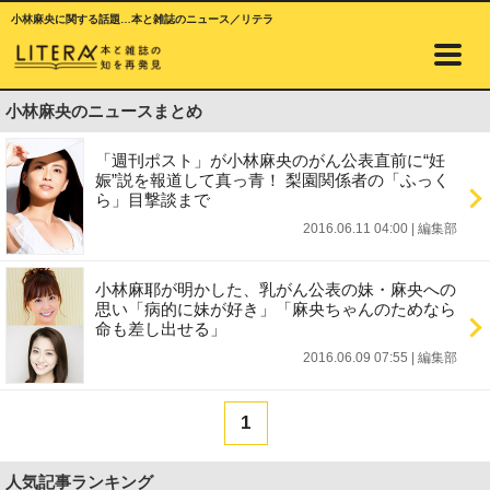
小林麻央に関する話題…本と雑誌のニュース／リテラ
小林麻央のニュースまとめ
「週刊ポスト」が小林麻央のがん公表直前に“妊
娠”説を報道して真っ青！ 梨園関係者の「ふっく
ら」目撃談まで
2016.06.11 04:00
|
編集部
小林麻耶が明かした、乳がん公表の妹・麻央への
思い「病的に妹が好き」「麻央ちゃんのためなら
命も差し出せる」
2016.06.09 07:55
|
編集部
1
人気記事ランキング