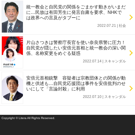
統一教会と自民党の関係をごまかす動きがいまだ
に…民放は有田芳生に発言自粛を要求、NHKで
は政界への言及がタブーに
2022.07.21 | 社会
片山さつきは警察庁長官を使い奈良県警に圧力！
自民党が隠したい安倍元首相と統一教会の深い関
係、名称変更をめぐる疑惑
2022.07.14 | スキャンダル
安倍元首相銃撃 容疑者は宗教団体との関係が動
機と供述も…自民党応援団は事件を安倍批判のせ
いにして「言論封殺」に利用
2022.07.10 | スキャンダル
Copyright © Litera All Rights Reserved.