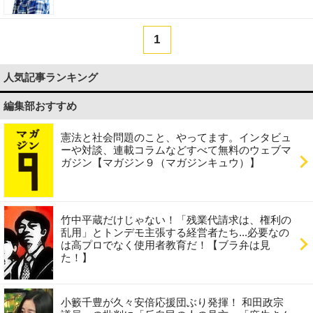
1
人気記事ランキング
編集部おすすめ
憲法と社会問題のこと、やってます。インタビュ
ーや対談、連載コラムなどすべて無料のウェブマ
ガジン【マガジン９（マガジンキュウ）】
竹中平蔵だけじゃない！「残業代請求は、権利の
乱用」とトンデモ主張する経営者たち...必要なの
は高プロでなく使用者教育だ！【ブラ弁は見
た！】
小籔千豊が久々安倍応援団ぶり発揮！ 和田政宗