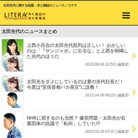
太田光代に関する話題…本と雑誌のニュース／リテラ
太田光代のニュースまとめ
上西小百合の太田光代批判は正しい！ おかしい
のは「『サンジャポ』に出るな」と上西を恫喝し
た光代のほうだ
2016.09.06 10:50
|
編集部
太田光をダメにしているのは妻の光代社長だ！
今度は“安倍首相バカ発言”に説教！
2015.04.06 08:28
|
編集部
NHKに屈するのも当然？ 爆笑問題・太田光が右
翼団体の抗議で「転向」していた!?
2015.01.20 07:37
|
編集部