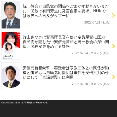
統一教会と自民党の関係をごまかす動きがいまだ
に…民放は有田芳生に発言自粛を要求、NHKで
は政界への言及がタブーに
2022.07.21 | 社会
片山さつきは警察庁長官を使い奈良県警に圧力！
自民党が隠したい安倍元首相と統一教会の深い関
係、名称変更をめぐる疑惑
2022.07.14 | スキャンダル
安倍元首相銃撃 容疑者は宗教団体との関係が動
機と供述も…自民党応援団は事件を安倍批判のせ
いにして「言論封殺」に利用
2022.07.10 | スキャンダル
Copyright © Litera All Rights Reserved.