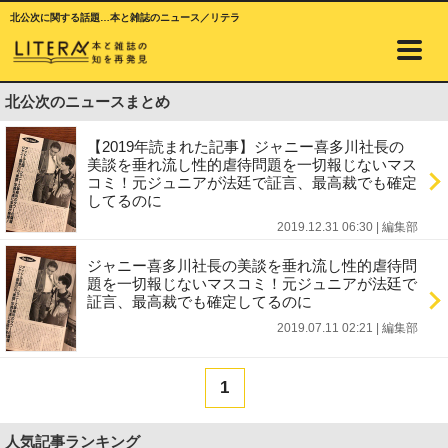
北公次に関する話題…本と雑誌のニュース／リテラ
北公次のニュースまとめ
【2019年読まれた記事】ジャニー喜多川社長の
美談を垂れ流し性的虐待問題を一切報じないマス
コミ！元ジュニアが法廷で証言、最高裁でも確定
してるのに
2019.12.31 06:30
|
編集部
ジャニー喜多川社長の美談を垂れ流し性的虐待問
題を一切報じないマスコミ！元ジュニアが法廷で
証言、最高裁でも確定してるのに
2019.07.11 02:21
|
編集部
1
人気記事ランキング