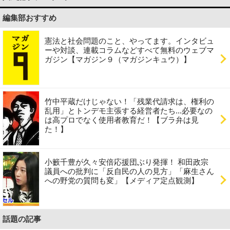
編集部おすすめ
憲法と社会問題のこと、やってます。インタビュ
ーや対談、連載コラムなどすべて無料のウェブマ
ガジン【マガジン９（マガジンキュウ）】
竹中平蔵だけじゃない！「残業代請求は、権利の
乱用」とトンデモ主張する経営者たち...必要なの
は高プロでなく使用者教育だ！【ブラ弁は見
た！】
小籔千豊が久々安倍応援団ぶり発揮！ 和田政宗
議員への批判に「反自民の人の見方」「麻生さん
への野党の質問も変」【メディア定点観測】
話題の記事