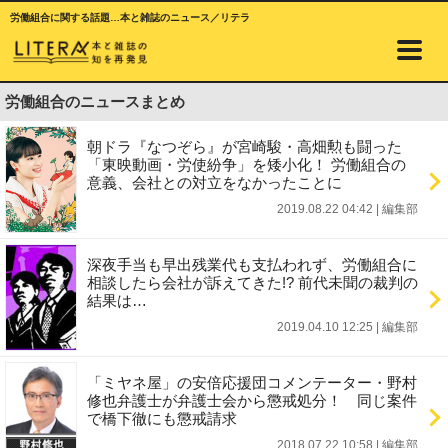
労働組合に関する話題…本と雑誌のニュース／リテラ
労働組合のニュースまとめ
朝ドラ『なつぞら』が宮崎駿・高畑勲も闘った
「東映動画・労使紛争」を矮小化！ 労働組合の
意義、会社との対立をなかったことに
2019.08.22 04:42
|
編集部
深夜手当も早出残業代も支払われず、労働組合に
相談したら会社が訴えてきた!? 前代未聞の裁判の
結果は…
2019.04.10 12:25
|
編集部
「ミヤネ屋」の安倍応援団コメンテーター・野村
修也弁護士が弁護士会から懲戒処分！ 同じ案件
で橋下徹にも懲戒請求
2018.07.22 10:58
|
編集部