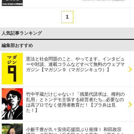
1
人気記事ランキング
編集部おすすめ
憲法と社会問題のこと、やってます。インタビュ
ーや対談、連載コラムなどすべて無料のウェブマ
ガジン【マガジン９（マガジンキュウ）】
竹中平蔵だけじゃない！「残業代請求は、権利の
乱用」とトンデモ主張する経営者たち...必要なの
は高プロでなく使用者教育だ！【ブラ弁は見
た！】
小籔千豊が久々安倍応援団ぶり発揮！ 和田政宗