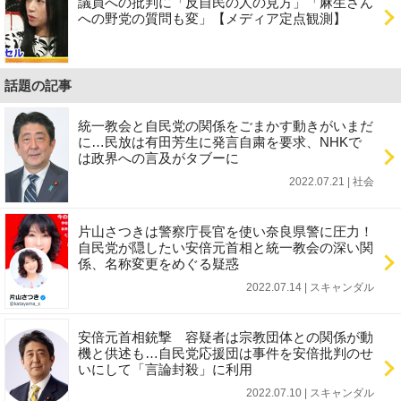
議員への批判に「反自民の人の見方」「麻生さん
への野党の質問も変」【メディア定点観測】
話題の記事
統一教会と自民党の関係をごまかす動きがいまだ
に…民放は有田芳生に発言自粛を要求、NHKで
は政界への言及がタブーに
2022.07.21 | 社会
片山さつきは警察庁長官を使い奈良県警に圧力！
自民党が隠したい安倍元首相と統一教会の深い関
係、名称変更をめぐる疑惑
2022.07.14 | スキャンダル
安倍元首相銃撃 容疑者は宗教団体との関係が動
機と供述も…自民党応援団は事件を安倍批判のせ
いにして「言論封殺」に利用
2022.07.10 | スキャンダル