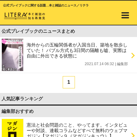
公式プレイブックに関する話題…本と雑誌のニュース／リテラ
公式プレイブックのニュースまとめ
海外からの五輪関係者が入国当日、築地を散歩し
ていた！ バブル方式も3日間の隔離も嘘、実際は
自由に外出できる状態に
2021.07.14 06:32
|
編集部
1
人気記事ランキング
編集部おすすめ
憲法と社会問題のこと、やってます。インタビュ
ーや対談、連載コラムなどすべて無料のウェブマ
ガジン【マガジン９（マガジンキュウ）】