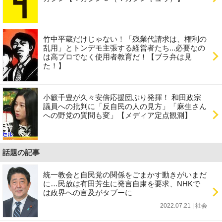
竹中平蔵だけじゃない！「残業代請求は、権利の
乱用」とトンデモ主張する経営者たち...必要なの
は高プロでなく使用者教育だ！【ブラ弁は見
た！】
小籔千豊が久々安倍応援団ぶり発揮！ 和田政宗
議員への批判に「反自民の人の見方」「麻生さん
への野党の質問も変」【メディア定点観測】
話題の記事
統一教会と自民党の関係をごまかす動きがいまだ
に…民放は有田芳生に発言自粛を要求、NHKで
は政界への言及がタブーに
2022.07.21 | 社会