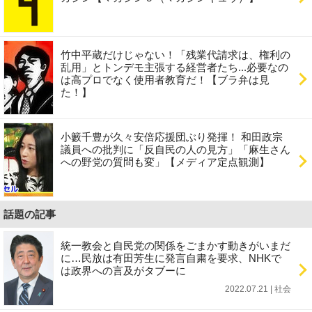
竹中平蔵だけじゃない！「残業代請求は、権利の
乱用」とトンデモ主張する経営者たち...必要なの
は高プロでなく使用者教育だ！【ブラ弁は見
た！】
小籔千豊が久々安倍応援団ぶり発揮！ 和田政宗
議員への批判に「反自民の人の見方」「麻生さん
への野党の質問も変」【メディア定点観測】
話題の記事
統一教会と自民党の関係をごまかす動きがいまだ
に…民放は有田芳生に発言自粛を要求、NHKで
は政界への言及がタブーに
2022.07.21 | 社会