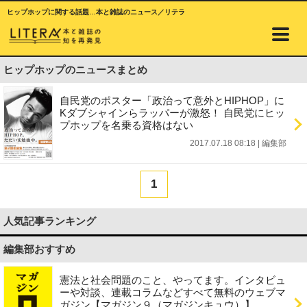
ヒップホップに関する話題…本と雑誌のニュース／リテラ
ヒップホップのニュースまとめ
自民党のポスター「政治って意外とHIPHOP」に
Kダブシャインらラッパーが激怒！ 自民党にヒッ
プホップを名乗る資格はない
2017.07.18 08:18
|
編集部
1
人気記事ランキング
編集部おすすめ
憲法と社会問題のこと、やってます。インタビュ
ーや対談、連載コラムなどすべて無料のウェブマ
ガジン【マガジン９（マガジンキュウ）】