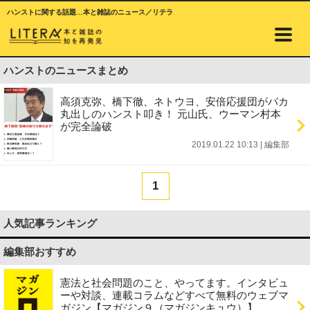
ハンストに関する話題…本と雑誌のニュース／リテラ
ハンストのニュースまとめ
高須克弥、橋下徹、ネトウヨ、安倍応援団がバカ
丸出しのハンスト叩き！ 元山氏、ウーマン村本
が完全論破
2019.01.22 10:13
|
編集部
1
人気記事ランキング
編集部おすすめ
憲法と社会問題のこと、やってます。インタビュ
ーや対談、連載コラムなどすべて無料のウェブマ
ガジン【マガジン９（マガジンキュウ）】