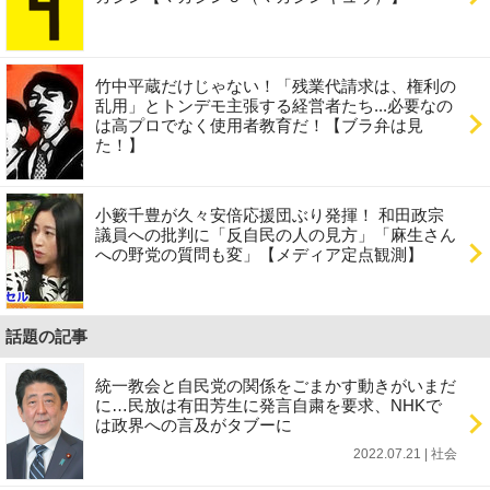
竹中平蔵だけじゃない！「残業代請求は、権利の
乱用」とトンデモ主張する経営者たち...必要なの
は高プロでなく使用者教育だ！【ブラ弁は見
た！】
小籔千豊が久々安倍応援団ぶり発揮！ 和田政宗
議員への批判に「反自民の人の見方」「麻生さん
への野党の質問も変」【メディア定点観測】
話題の記事
統一教会と自民党の関係をごまかす動きがいまだ
に…民放は有田芳生に発言自粛を要求、NHKで
は政界への言及がタブーに
2022.07.21 | 社会