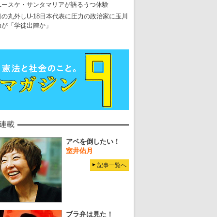
ユースケ・サンタマリアが語るうつ体験
日の丸外しU-18日本代表に圧力の政治家に玉川
徹が「学徒出陣か」
連載
アベを倒したい！
室井佑月
記事一覧へ
ブラ弁は見た！