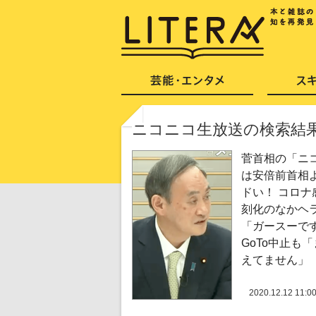
ニコニコ生放送の検索結
菅首相の「ニ
は安倍前首相
ドい！ コロナ
刻化のなかヘ
「ガースーで
GoTo中止も
えてません」
2020.12.12 11:0