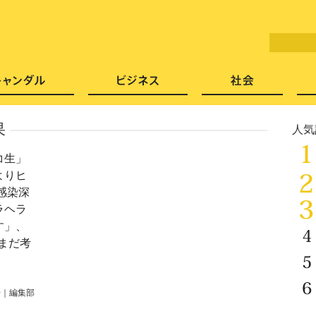
LITERA／リテラ 本と雑誌の
芸能・エンタメ
スキャンダル
ビジネ
果
人気
コ生」
よりヒ
感染深
ラヘラ
す」、
「まだ考
0
｜
編集部