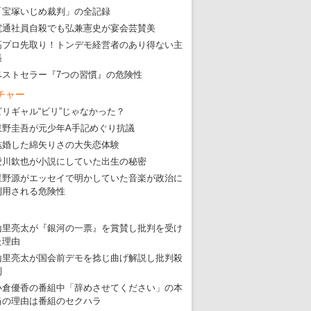
「宝塚いじめ裁判」の全記録
電通社員自殺でも弘兼憲史が宴会芸賛美
高プロ先取り！トンデモ経営者のあり得ない主
張
ベストセラー『7つの習慣』の危険性
チャー
ビリギャル“ビリ”じゃなかった？
東野圭吾が元少年A手記めぐり抗議
結婚した綿矢りさの大失恋体験
愛川欽也が小説にしていた出生の秘密
星野源がエッセイで明かしていた音楽が政治に
利用される危険性
山里亮太が『銀河の一票』を賞賛し批判を受け
た理由
山里亮太が国会前デモを捻じ曲げ解説し批判殺
到
小倉優香の番組中「辞めさせてください」の本
当の理由は番組のセクハラ