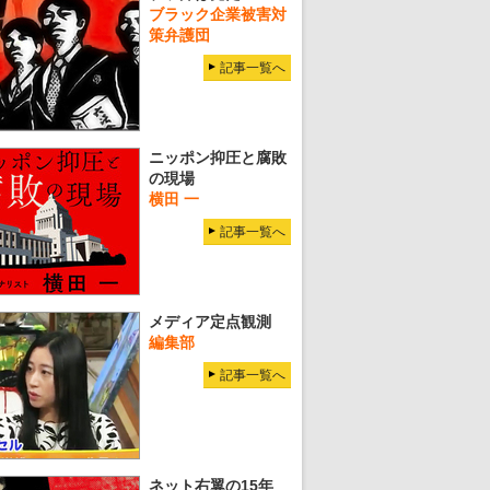
ブラック企業被害対
策弁護団
記事一覧へ
ニッポン抑圧と腐敗
の現場
横田 一
記事一覧へ
メディア定点観測
編集部
記事一覧へ
ネット右翼の15年