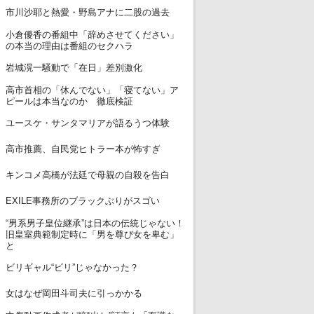
7
市川沙耶と熱愛・野島アナに二股の過去
小倉優香の番組中「辞めさせてください」
8
の本当の理由は番組のセクハラ
9
岩城滉一騒動で「在日」差別激化
高市首相の「休んでない」「寝てない」ア
10
ピールは本当なのか 徹底検証
11
ユースケ・サンタマリアが語るうつ体験
12
高市推薦、自民党ヒトラー本が怖すぎ
13
キンコメ高橋が法廷で母親の自殺を告白
14
EXILE事務所のブラックぶりがスゴい
“男系男子皇位継承”は日本の伝統じゃない！
15
旧皇室典範制定時に「男を尊び女を卑む」
と
16
ビリギャル“ビリ”じゃなかった？
17
女はなぜ岡田斗司夫に引っかかる