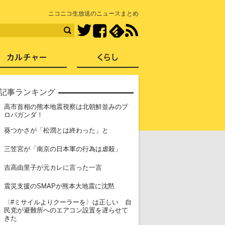
知を再発見
ニコニコ生放送のニュースまとめ
Facebook
feedly
RSS
Twitter
ス
社会
カルチャー
くらし
記事ランキング
高市首相の熊本地震視察は北朝鮮並みのプ
1
ロパガンダ！
2
葵つかさが「松潤とは終わった」と
3
三笠宮が「南京の日本軍の行為は虐殺」
4
吉高由里子が元カレに言った一言
5
震災支援のSMAPが熊本大地震に沈黙
〈#ミサイルよりクーラーを〉は正しい 自
6
民党が避難所へのエアコン設置を遅らせて
きた