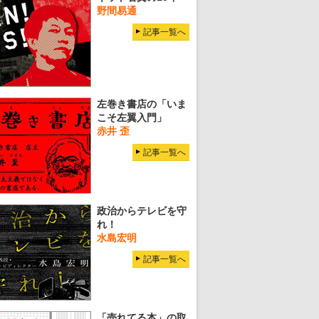
野間易通
記事一覧へ
左巻き書店の「いま
こそ左翼入門」
赤井 歪
記事一覧へ
政治からテレビを守
れ！
水島宏明
記事一覧へ
「売れてる本」の取