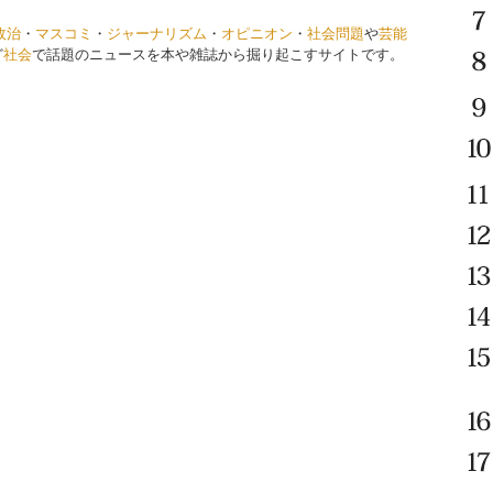
政治
・
マスコミ
・
ジャーナリズム
・
オピニオン
・
社会問題
や
芸能
ど
社会
で話題のニュースを本や雑誌から掘り起こすサイトです。