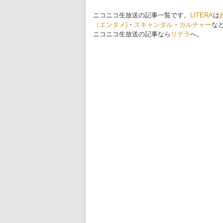
ニコニコ生放送の記事一覧です。
LITERA
は
（エンタメ)
・
スキャンダル
・
カルチャー
な
ニコニコ生放送の記事なら
リテラ
へ。