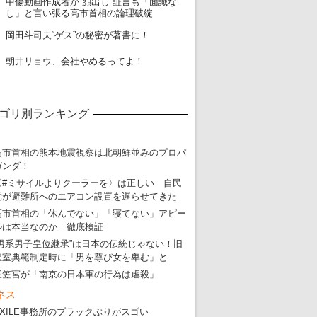
中傷動画作成者が“顔出し”証言も「面識な
18
し」と言い張る高市首相の論理破綻
19
岡田斗司夫“ゲス”の秘密が著書に！
20
朝井リョウ、会社やめるってよ！
ゴリ別ランキング
高市首相の熊本地震視察は北朝鮮並みのプロパ
ガンダ！
〈#ミサイルよりクーラーを〉は正しい 自民
党が避難所へのエアコン設置を遅らせてきた
高市首相の「休んでない」「寝てない」アピー
ルは本当なのか 徹底検証
“男系男子皇位継承”は日本の伝統じゃない！旧
皇室典範制定時に「男を尊び女を卑む」と
三笠宮が「南京の日本軍の行為は虐殺」
ネス
EXILE事務所のブラックぶりがスゴい