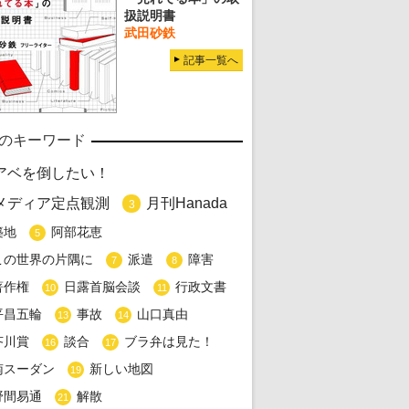
扱説明書
武田砂鉄
記事一覧へ
のキーワード
アベを倒したい！
メディア定点観測
月刊Hanada
3
築地
阿部花恵
5
この世界の片隅に
派遣
障害
7
8
著作権
日露首脳会談
行政文書
10
11
平昌五輪
事故
山口真由
13
14
芥川賞
談合
ブラ弁は見た！
16
17
南スーダン
新しい地図
19
野間易通
解散
21