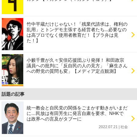
竹中平蔵だけじゃない！「残業代請求は、権利の
乱用」とトンデモ主張する経営者たち...必要なの
は高プロでなく使用者教育だ！【ブラ弁は見
た！】
小籔千豊が久々安倍応援団ぶり発揮！ 和田政宗
議員への批判に「反自民の人の見方」「麻生さん
への野党の質問も変」【メディア定点観測】
話題の記事
統一教会と自民党の関係をごまかす動きがいまだ
に…民放は有田芳生に発言自粛を要求、NHKで
は政界への言及がタブーに
2022.07.21 | 社会