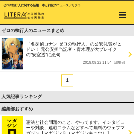
ゼロの執行人に関する話題…本と雑誌のニュース／リテラ
ゼロの執行人のニュースまとめ
『名探偵コナン ゼロの執行人』の公安礼賛がヒ
ドい！ 元公安担当記者・青木理が大ブレイク
の“安室透”に絶句
2018.08.22 11:54
|
編集部
1
人気記事ランキング
編集部おすすめ
憲法と社会問題のこと、やってます。インタビュ
ーや対談、連載コラムなどすべて無料のウェブマ
ガジン【マガジン９（マガジンキュウ）】