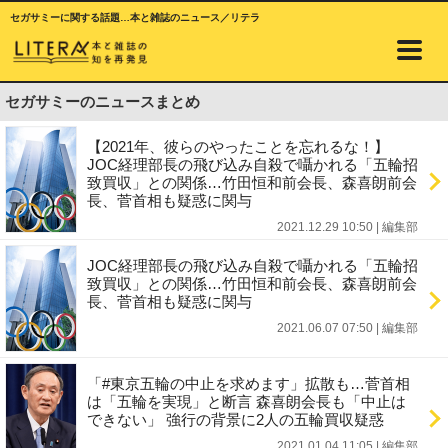
セガサミーに関する話題…本と雑誌のニュース／リテラ
セガサミーのニュースまとめ
【2021年、彼らのやったことを忘れるな！】
JOC経理部長の飛び込み自殺で囁かれる「五輪招
致買収」との関係…竹田恒和前会長、森喜朗前会
長、菅首相も疑惑に関与
2021.12.29 10:50
|
編集部
JOC経理部長の飛び込み自殺で囁かれる「五輪招
致買収」との関係…竹田恒和前会長、森喜朗前会
長、菅首相も疑惑に関与
2021.06.07 07:50
|
編集部
「#東京五輪の中止を求めます」拡散も…菅首相
は「五輪を実現」と断言 森喜朗会長も「中止は
できない」 強行の背景に2人の五輪買収疑惑
2021.01.04 11:05
|
編集部