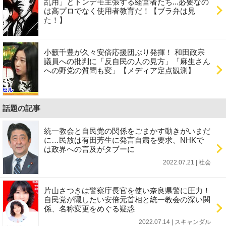
乱用」とトンデモ主張する経営者たち...必要なの
は高プロでなく使用者教育だ！【ブラ弁は見
た！】
小籔千豊が久々安倍応援団ぶり発揮！ 和田政宗
議員への批判に「反自民の人の見方」「麻生さん
への野党の質問も変」【メディア定点観測】
話題の記事
統一教会と自民党の関係をごまかす動きがいまだ
に…民放は有田芳生に発言自粛を要求、NHKで
は政界への言及がタブーに
2022.07.21 | 社会
片山さつきは警察庁長官を使い奈良県警に圧力！
自民党が隠したい安倍元首相と統一教会の深い関
係、名称変更をめぐる疑惑
2022.07.14 | スキャンダル