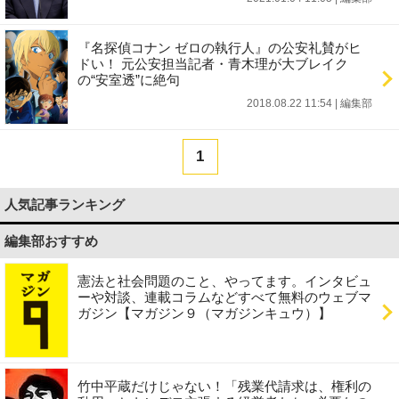
『名探偵コナン ゼロの執行人』の公安礼賛がヒ
ドい！ 元公安担当記者・青木理が大ブレイク
の“安室透”に絶句
2018.08.22 11:54
|
編集部
1
人気記事ランキング
編集部おすすめ
憲法と社会問題のこと、やってます。インタビュ
ーや対談、連載コラムなどすべて無料のウェブマ
ガジン【マガジン９（マガジンキュウ）】
竹中平蔵だけじゃない！「残業代請求は、権利の