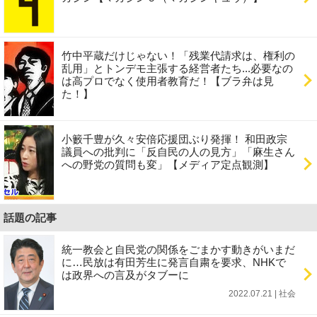
竹中平蔵だけじゃない！「残業代請求は、権利の
乱用」とトンデモ主張する経営者たち...必要なの
は高プロでなく使用者教育だ！【ブラ弁は見
た！】
小籔千豊が久々安倍応援団ぶり発揮！ 和田政宗
議員への批判に「反自民の人の見方」「麻生さん
への野党の質問も変」【メディア定点観測】
話題の記事
統一教会と自民党の関係をごまかす動きがいまだ
に…民放は有田芳生に発言自粛を要求、NHKで
は政界への言及がタブーに
2022.07.21 | 社会