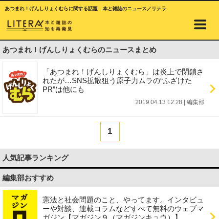
あつまれ！げんしりょくむらに関する話題…本と雑誌のニュース／リテラ
あつまれ！げんしりょくむらのニュースまとめ
「あつまれ！げんしりょくむら」は炎上で閉鎖さ
れたが…SNS拡散狙う原子力ムラの“ふざけた
PR”は他にも
2019.04.13 12:28
|
編集部
1
人気記事ランキング
編集部おすすめ
憲法と社会問題のこと、やってます。インタビュ
ーや対談、連載コラムなどすべて無料のウェブマ
ガジン【マガジン９（マガジンキュウ）】