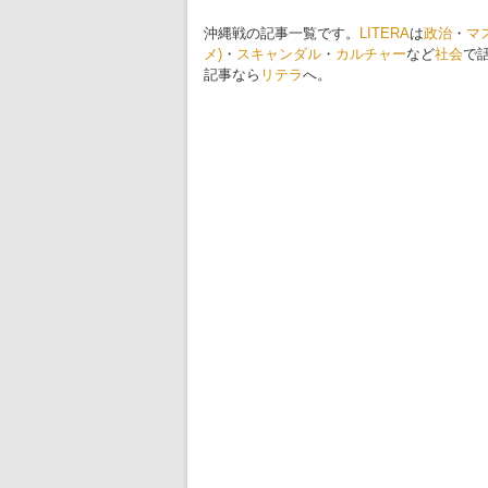
沖縄戦の記事一覧です。
LITERA
は
政治
・
マ
メ)
・
スキャンダル
・
カルチャー
など
社会
で
記事なら
リテラ
へ。