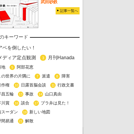
武田砂鉄
記事一覧へ
のキーワード
アベを倒したい！
メディア定点観測
月刊Hanada
3
築地
阿部花恵
5
この世界の片隅に
派遣
障害
7
8
著作権
日露首脳会談
行政文書
10
11
平昌五輪
事故
山口真由
13
14
芥川賞
談合
ブラ弁は見た！
16
17
南スーダン
新しい地図
19
野間易通
解散
21