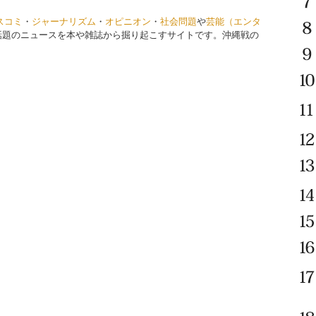
スコミ
・
ジャーナリズム
・
オピニオン
・
社会問題
や
芸能（エンタ
話題のニュースを本や雑誌から掘り起こすサイトです。沖縄戦の