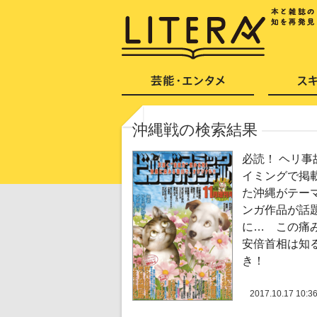
沖縄戦の検索結果
必読！ ヘリ事
イミングで掲
た沖縄がテー
ンガ作品が話
に… この痛
安倍首相は知
き！
2017.10.17 10:3