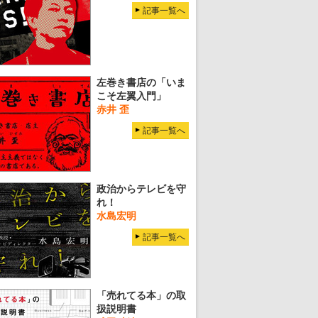
記事一覧へ
左巻き書店の「いま
こそ左翼入門」
赤井 歪
記事一覧へ
政治からテレビを守
れ！
水島宏明
記事一覧へ
「売れてる本」の取
扱説明書