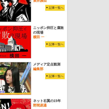
策弁護団
記事一覧へ
ニッポン抑圧と腐敗
の現場
横田 一
記事一覧へ
メディア定点観測
編集部
記事一覧へ
ネット右翼の15年
野間易通