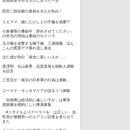
吉高由里子が元カレに言った一言
8
田宮二郎自殺の真相を夫人が告白！
9
りえママ、娘にたけしとの不倫を強要!?
小倉優香の番組中「辞めさせてください」
10
の本当の理由は番組のセクハラ
玉川徹を攻撃する橋下徹、三浦瑠麗、ほん
11
こんの悪質デマ垂れ流し過去
12
辻仁成が告白「彼女に新しい人が…」
黒澤明、丸山眞男、志賀直哉も朝鮮人虐殺
13
を証言
14
三笠宮が「南京の日本軍の行為は虐殺」
15
ユースケ・サンタマリアが語るうつ体験
「自衛隊は経済的に厳しい子が」は事実
16
貧困層を標的にした隊員募集
〈#ミサイルよりクーラーを〉は正しい 自
17
民党が避難所へのエアコン設置を遅らせて
きた
18