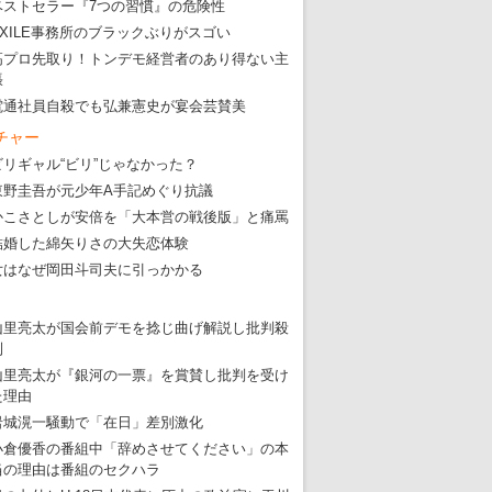
ベストセラー『7つの習慣』の危険性
EXILE事務所のブラックぶりがスゴい
高プロ先取り！トンデモ経営者のあり得ない主
張
電通社員自殺でも弘兼憲史が宴会芸賛美
チャー
ビリギャル“ビリ”じゃなかった？
東野圭吾が元少年A手記めぐり抗議
かこさとしが安倍を「大本営の戦後版」と痛罵
結婚した綿矢りさの大失恋体験
女はなぜ岡田斗司夫に引っかかる
山里亮太が国会前デモを捻じ曲げ解説し批判殺
到
山里亮太が『銀河の一票』を賞賛し批判を受け
た理由
岩城滉一騒動で「在日」差別激化
小倉優香の番組中「辞めさせてください」の本
当の理由は番組のセクハラ