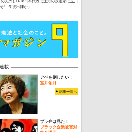
日の丸外しU-18日本代表に圧力の政治家に玉川
徹が「学徒出陣か」
連載
アベを倒したい！
室井佑月
記事一覧へ
ブラ弁は見た！
ブラック企業被害対