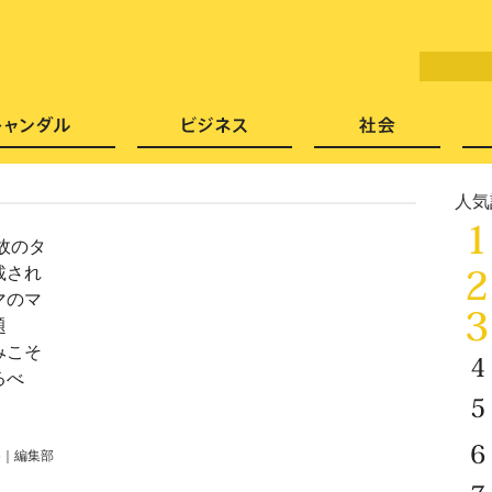
LITERA／リテラ 本と雑誌の
芸能・エンタメ
スキャンダル
ビジネ
人気
故のタ
載され
マのマ
題
みこそ
るべ
6
｜
編集部