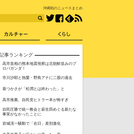
知を再発見
沖縄戦のニュースまとめ
Facebook
feedly
RSS
Twitter
ス
社会
カルチャー
くらし
記事ランキング
高市首相の熊本地震視察は北朝鮮並みのプ
1
ロパガンダ！
2
市川沙耶と熱愛・野島アナに二股の過去
3
葵つかさが「松潤とは終わった」と
4
高市推薦、自民党ヒトラー本が怖すぎ
自民圧勝で統一教会と萩生田めぐる新たな
5
事実がなかったことに
6
岩城滉一騒動で「在日」差別激化
7