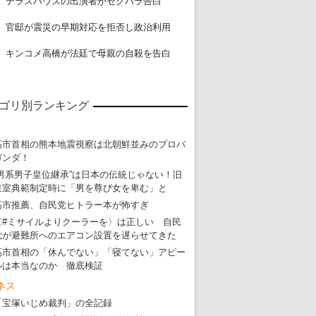
テラスハウスの出演者がセクハラ告白
19
官邸が震災の早期対応を拒否し政治利用
20
キンコメ高橋が法廷で母親の自殺を告白
ゴリ別ランキング
高市首相の熊本地震視察は北朝鮮並みのプロパ
ガンダ！
“男系男子皇位継承”は日本の伝統じゃない！旧
皇室典範制定時に「男を尊び女を卑む」と
高市推薦、自民党ヒトラー本が怖すぎ
〈#ミサイルよりクーラーを〉は正しい 自民
党が避難所へのエアコン設置を遅らせてきた
高市首相の「休んでない」「寝てない」アピー
ルは本当なのか 徹底検証
ネス
「宝塚いじめ裁判」の全記録