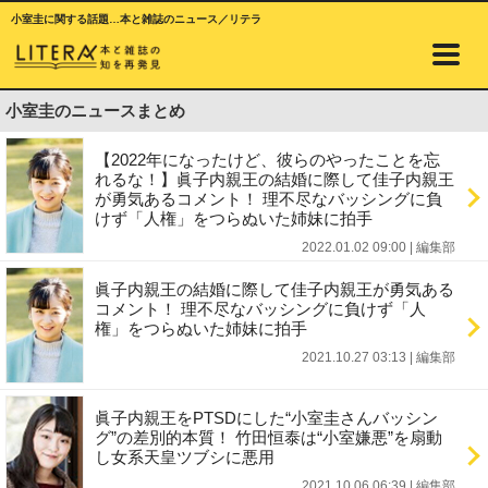
小室圭に関する話題…本と雑誌のニュース／リテラ
小室圭のニュースまとめ
【2022年になったけど、彼らのやったことを忘
れるな！】眞子内親王の結婚に際して佳子内親王
が勇気あるコメント！ 理不尽なバッシングに負
けず「人権」をつらぬいた姉妹に拍手
2022.01.02 09:00
|
編集部
眞子内親王の結婚に際して佳子内親王が勇気ある
コメント！ 理不尽なバッシングに負けず「人
権」をつらぬいた姉妹に拍手
2021.10.27 03:13
|
編集部
眞子内親王をPTSDにした“小室圭さんバッシン
グ”の差別的本質！ 竹田恒泰は“小室嫌悪”を扇動
し女系天皇ツブシに悪用
2021.10.06 06:39
|
編集部