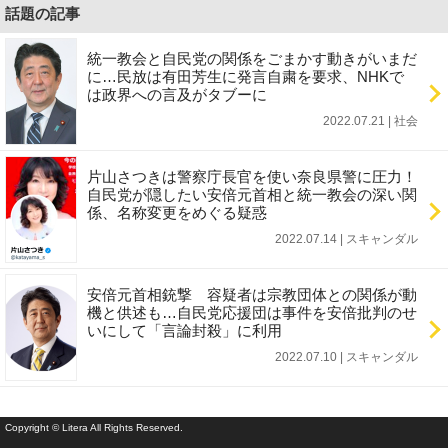
話題の記事
統一教会と自民党の関係をごまかす動きがいまだ
に…民放は有田芳生に発言自粛を要求、NHKで
は政界への言及がタブーに
2022.07.21 | 社会
片山さつきは警察庁長官を使い奈良県警に圧力！
自民党が隠したい安倍元首相と統一教会の深い関
係、名称変更をめぐる疑惑
2022.07.14 | スキャンダル
安倍元首相銃撃 容疑者は宗教団体との関係が動
機と供述も…自民党応援団は事件を安倍批判のせ
いにして「言論封殺」に利用
2022.07.10 | スキャンダル
Copyright © Litera All Rights Reserved.