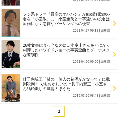
フジ系ドラマ『最高のオバハン』が結婚詐欺師の
名を「小室敬」に…小室圭氏と一字違いの役名は
原作になく悪質なバッシングへの便乗
2021.04.27 09:18
|
編集部
28枚文書は真っ当なのに…小室圭さんをとにかく
糾弾したいワイドショーの事実歪曲とグロテスク
な差別性
2021.04.20 09:50
|
編集部
佳子内親王「姉の一個人の希望がかなって」に批
判殺到！ でもおかしいのは眞子内親王・小室さ
ん結婚潰しの世論のほうだ
2019.03.26 08:48
|
編集部
1