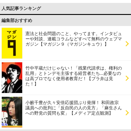
人気記事ランキング
編集部おすすめ
憲法と社会問題のこと、やってます。インタビュ
ーや対談、連載コラムなどすべて無料のウェブマ
ガジン【マガジン９（マガジンキュウ）】
竹中平蔵だけじゃない！「残業代請求は、権利の
乱用」とトンデモ主張する経営者たち...必要なの
は高プロでなく使用者教育だ！【ブラ弁は見
た！】
小籔千豊が久々安倍応援団ぶり発揮！ 和田政宗
議員への批判に「反自民の人の見方」「麻生さん
への野党の質問も変」【メディア定点観測】