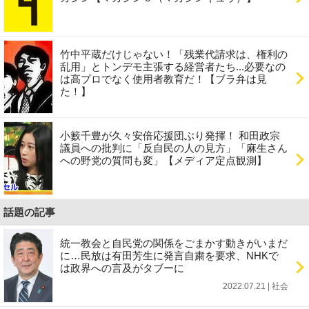
竹中平蔵だけじゃない！「残業代請求は、権利の
乱用」とトンデモ主張する経営者たち...必要なの
は高プロでなく使用者教育だ！【ブラ弁は見
た！】
小籔千豊が久々安倍応援団ぶり発揮！ 和田政宗
議員への批判に「反自民の人の見方」「麻生さん
への野党の質問も変」【メディア定点観測】
話題の記事
統一教会と自民党の関係をごまかす動きがいまだ
に…民放は有田芳生に発言自粛を要求、NHKで
は政界への言及がタブーに
2022.07.21 | 社会