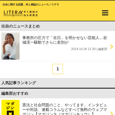
出自に関する話題…本と雑誌のニュース／リテラ
出自のニュースまとめ
事務所の圧力で「在日」を明かせない芸能人…岩
城滉一騒動でさらに差別が
2014.10.26 11:30
|
編集部
1
人気記事ランキング
編集部おすすめ
憲法と社会問題のこと、やってます。インタビュ
ーや対談、連載コラムなどすべて無料のウェブマ
ガジン【マガジン９（マガジンキュウ）】