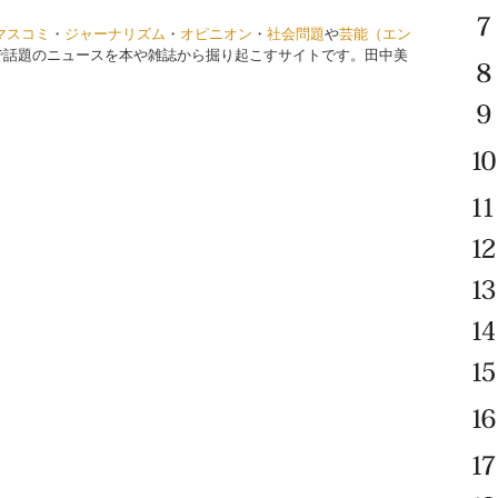
マスコミ
・
ジャーナリズム
・
オピニオン
・
社会問題
や
芸能（エン
で話題のニュースを本や雑誌から掘り起こすサイトです。田中美