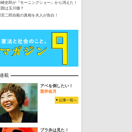
田崎史郎が『モーニングショー』から消えた！
原因は玉川徹？
田宮二郎自殺の真相を夫人が告白！
連載
アベを倒したい！
室井佑月
記事一覧へ
ブラ弁は見た！