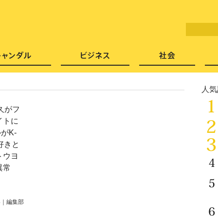
LITERA／リテラ 本と雑誌の
芸能・エンタメ
スキャンダル
ビジネ
人気
美久がフ
イトに
がK-
好きと
トウヨ
異常
4
｜
編集部