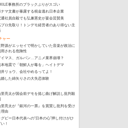
EXILE事務所のブラックぶりがスゴい
パナマ文書が暴露する税金逃れ日本企業
電通社員自殺でも弘兼憲史が宴会芸賛美
高プロ先取り！トンデモ経営者のあり得ない主
張
チャー
星野源がエッセイで明かしていた音楽が政治に
利用される危険性
アイマス、ガルパン…アニメ業界崩壊？
熊本地震で「朝鮮人が毒を」ヘイトデマ
朝井リョウ、会社やめるってよ！
結婚した綿矢りさの大失恋体験
山里亮太が国会前デモを捻じ曲げ解説し批判殺
到
山里亮太が『銀河の一票』を賞賛し批判を受け
た理由
ラグビー日本代表への“日本の心”押し付けがひ
どい！