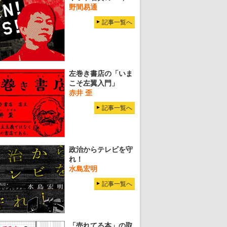
野間易通
記事一覧へ
左巻き書店の「いま
こそ左翼入門」
赤井 歪
記事一覧へ
政治からテレビを守
れ！
水島宏明
記事一覧へ
「売れてる本」の取