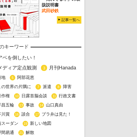
扱説明書
武田砂鉄
記事一覧へ
のキーワード
アベを倒したい！
メディア定点観測
月刊Hanada
3
築地
阿部花恵
5
この世界の片隅に
派遣
障害
7
8
著作権
日露首脳会談
行政文書
10
11
平昌五輪
事故
山口真由
13
14
芥川賞
談合
ブラ弁は見た！
16
17
南スーダン
新しい地図
19
野間易通
解散
21