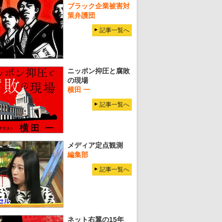
ブラック企業被害対
策弁護団
記事一覧へ
ニッポン抑圧と腐敗
の現場
横田 一
記事一覧へ
メディア定点観測
編集部
記事一覧へ
ネット右翼の15年