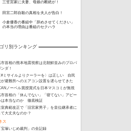
18
三笠宮家に夫妻、母娘の断絶が！
19
田宮二郎自殺の真相を夫人が告白！
小倉優香の番組中「辞めさせてください」
20
の本当の理由は番組のセクハラ
ゴリ別ランキング
高市首相の熊本地震視察は北朝鮮並みのプロパ
ガンダ！
〈#ミサイルよりクーラーを〉は正しい 自民
党が避難所へのエアコン設置を遅らせてきた
ICANノーベル賞授賞式を日本マスコミが無視
高市首相の「休んでない」「寝てない」アピー
ルは本当なのか 徹底検証
皇室典範改正で「旧宮家男子」を皇位継承者に
して大丈夫なのか？
ネス
「宝塚いじめ裁判」の全記録