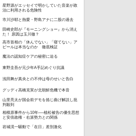
星野源がエッセイで明かしていた音楽が政
7
治に利用される危険性
8
市川沙耶と熱愛・野島アナに二股の過去
田崎史郎が『モーニングショー』から消え
9
た！ 原因は玉川徹？
高市首相の「休んでない」「寝てない」ア
10
ピールは本当なのか 徹底検証
11
魔法の認知症ケアの秘密に迫る
12
東野圭吾が元少年A手記めぐり抗議
13
浅田舞が真央との不仲は母のせいと告白
14
グッディ高橋克実が北朝鮮危機で本音
山里亮太が国会前デモを捻じ曲げ解説し批
15
判殺到
相模原事件から10年──植松被告の優生思想
16
と安倍政権・右派勢力との関係
17
岩城滉一騒動で「在日」差別激化