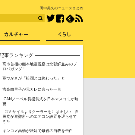
知を再発見
田中美久のニュースまとめ
Facebook
feedly
RSS
Twitter
ス
社会
カルチャー
くらし
記事ランキング
高市首相の熊本地震視察は北朝鮮並みのプ
1
ロパガンダ！
2
葵つかさが「松潤とは終わった」と
3
吉高由里子が元カレに言った一言
ICANノーベル賞授賞式を日本マスコミが無
4
視
〈#ミサイルよりクーラーを〉は正しい 自
5
民党が避難所へのエアコン設置を遅らせて
きた
6
キンコメ高橋が法廷で母親の自殺を告白