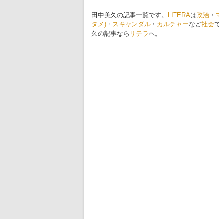
田中美久の記事一覧です。
LITERA
は
政治
・
タメ)
・
スキャンダル
・
カルチャー
など
社会
久の記事なら
リテラ
へ。