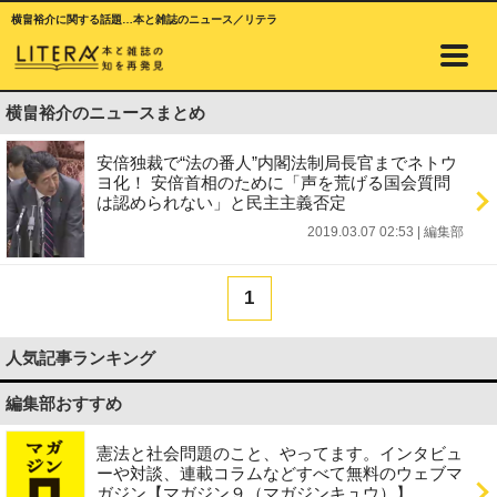
横畠裕介に関する話題…本と雑誌のニュース／リテラ
横畠裕介のニュースまとめ
安倍独裁で“法の番人”内閣法制局長官までネトウ
ヨ化！ 安倍首相のために「声を荒げる国会質問
は認められない」と民主主義否定
2019.03.07 02:53
|
編集部
1
人気記事ランキング
編集部おすすめ
憲法と社会問題のこと、やってます。インタビュ
ーや対談、連載コラムなどすべて無料のウェブマ
ガジン【マガジン９（マガジンキュウ）】