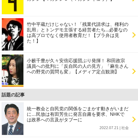
竹中平蔵だけじゃない！「残業代請求は、権利の
乱用」とトンデモ主張する経営者たち...必要なの
は高プロでなく使用者教育だ！【ブラ弁は見
た！】
小籔千豊が久々安倍応援団ぶり発揮！ 和田政宗
議員への批判に「反自民の人の見方」「麻生さん
への野党の質問も変」【メディア定点観測】
話題の記事
統一教会と自民党の関係をごまかす動きがいまだ
に…民放は有田芳生に発言自粛を要求、NHKで
は政界への言及がタブーに
2022.07.21 | 社会