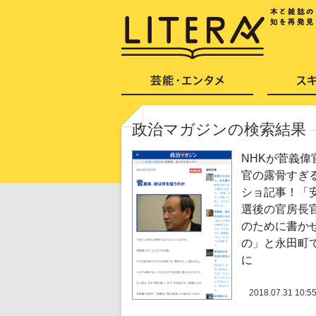
政治マガジンの検索結果
NHKが菅義偉
官の露骨すぎ
ショ記事！「
選後の官房長
のために書か
の」と永田町
に
2018.07.31 10:5