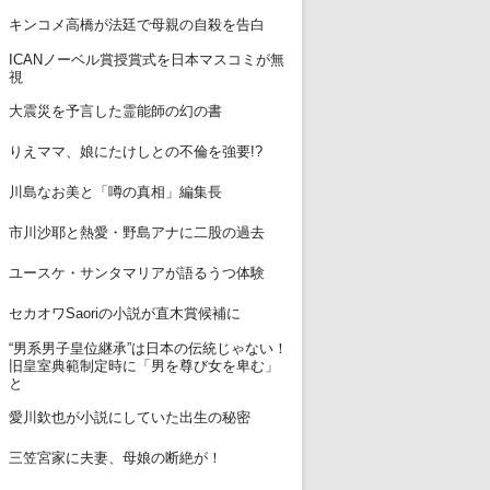
7
キンコメ高橋が法廷で母親の自殺を告白
ICANノーベル賞授賞式を日本マスコミが無
8
視
9
大震災を予言した霊能師の幻の書
10
りえママ、娘にたけしとの不倫を強要!?
11
川島なお美と「噂の真相」編集長
12
市川沙耶と熱愛・野島アナに二股の過去
13
ユースケ・サンタマリアが語るうつ体験
14
セカオワSaoriの小説が直木賞候補に
“男系男子皇位継承”は日本の伝統じゃない！
15
旧皇室典範制定時に「男を尊び女を卑む」
と
16
愛川欽也が小説にしていた出生の秘密
17
三笠宮家に夫妻、母娘の断絶が！