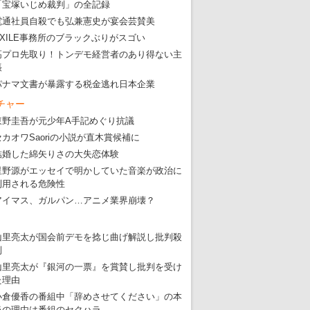
「宝塚いじめ裁判」の全記録
電通社員自殺でも弘兼憲史が宴会芸賛美
EXILE事務所のブラックぶりがスゴい
高プロ先取り！トンデモ経営者のあり得ない主
張
パナマ文書が暴露する税金逃れ日本企業
チャー
東野圭吾が元少年A手記めぐり抗議
セカオワSaoriの小説が直木賞候補に
結婚した綿矢りさの大失恋体験
星野源がエッセイで明かしていた音楽が政治に
利用される危険性
アイマス、ガルパン…アニメ業界崩壊？
山里亮太が国会前デモを捻じ曲げ解説し批判殺
到
山里亮太が『銀河の一票』を賞賛し批判を受け
た理由
小倉優香の番組中「辞めさせてください」の本
当の理由は番組のセクハラ