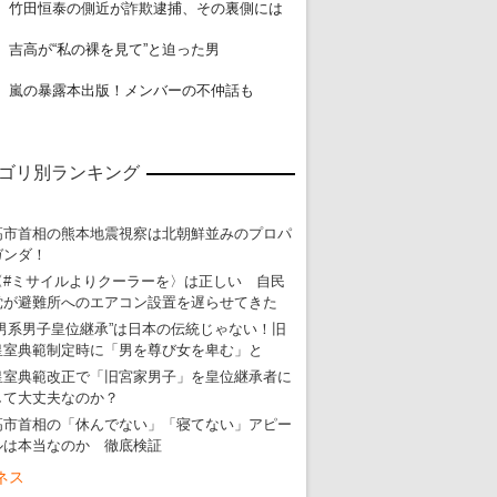
18
竹田恒泰の側近が詐欺逮捕、その裏側には
19
吉高が“私の裸を見て”と迫った男
20
嵐の暴露本出版！メンバーの不仲話も
ゴリ別ランキング
高市首相の熊本地震視察は北朝鮮並みのプロパ
ガンダ！
〈#ミサイルよりクーラーを〉は正しい 自民
党が避難所へのエアコン設置を遅らせてきた
“男系男子皇位継承”は日本の伝統じゃない！旧
皇室典範制定時に「男を尊び女を卑む」と
皇室典範改正で「旧宮家男子」を皇位継承者に
して大丈夫なのか？
高市首相の「休んでない」「寝てない」アピー
ルは本当なのか 徹底検証
ネス