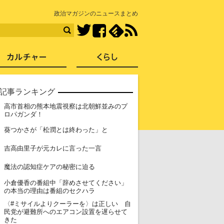
知を再発見
政治マガジンのニュースまとめ
Facebook
feedly
RSS
Twitter
ス
社会
カルチャー
くらし
記事ランキング
高市首相の熊本地震視察は北朝鮮並みのプ
1
ロパガンダ！
2
葵つかさが「松潤とは終わった」と
3
吉高由里子が元カレに言った一言
4
魔法の認知症ケアの秘密に迫る
小倉優香の番組中「辞めさせてください」
5
の本当の理由は番組のセクハラ
〈#ミサイルよりクーラーを〉は正しい 自
6
民党が避難所へのエアコン設置を遅らせて
きた