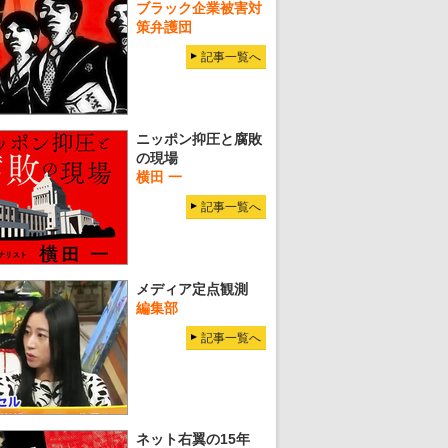
ブラック企業被害対
策弁護団
記事一覧へ
ニッポン抑圧と腐敗
の現場
横田 一
記事一覧へ
メディア定点観測
編集部
記事一覧へ
ネット右翼の15年