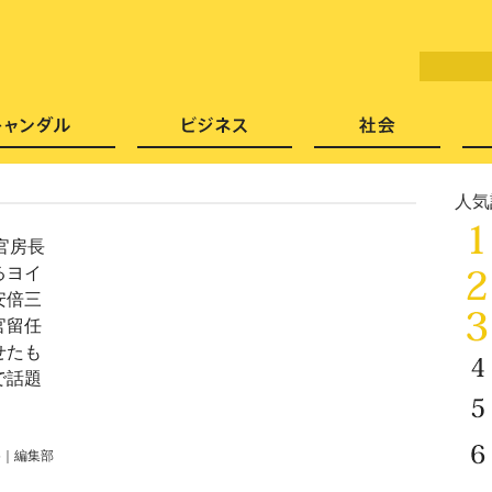
LITERA／リテラ 本と雑誌の
芸能・エンタメ
スキャンダル
ビジネ
人気
官房長
るヨイ
安倍三
官留任
せたも
で話題
5
｜
編集部