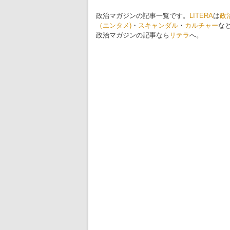
政治マガジンの記事一覧です。
LITERA
は
政
（エンタメ)
・
スキャンダル
・
カルチャー
な
政治マガジンの記事なら
リテラ
へ。