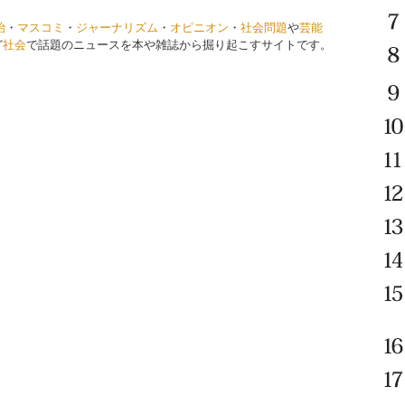
治
・
マスコミ
・
ジャーナリズム
・
オピニオン
・
社会問題
や
芸能
ど
社会
で話題のニュースを本や雑誌から掘り起こすサイトです。