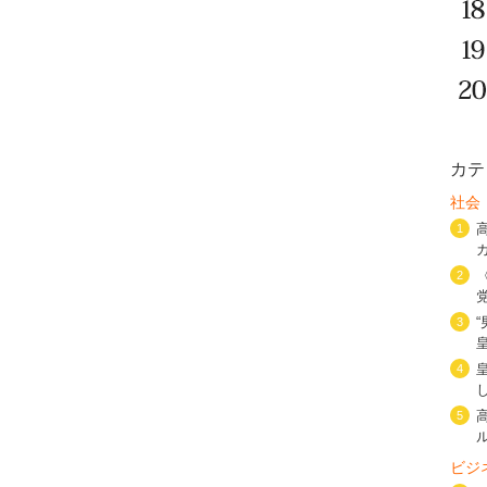
カテ
社会
1
2
3
4
5
ビジ