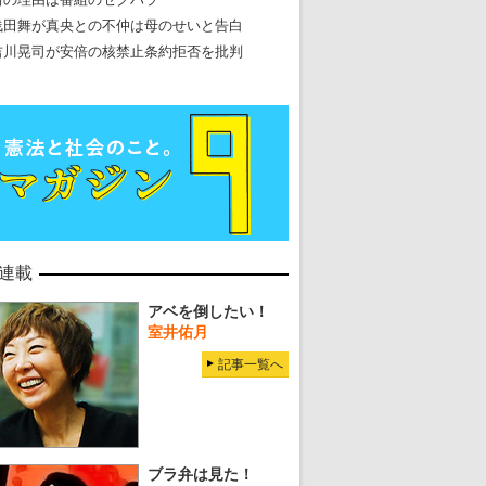
浅田舞が真央との不仲は母のせいと告白
吉川晃司が安倍の核禁止条約拒否を批判
連載
アベを倒したい！
室井佑月
記事一覧へ
ブラ弁は見た！