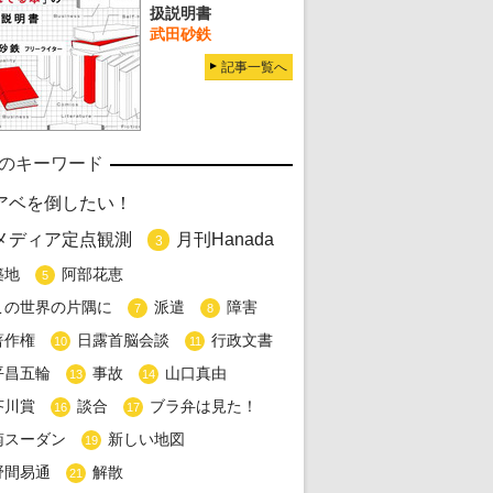
扱説明書
武田砂鉄
記事一覧へ
のキーワード
アベを倒したい！
メディア定点観測
月刊Hanada
3
築地
阿部花恵
5
この世界の片隅に
派遣
障害
7
8
著作権
日露首脳会談
行政文書
10
11
平昌五輪
事故
山口真由
13
14
芥川賞
談合
ブラ弁は見た！
16
17
南スーダン
新しい地図
19
野間易通
解散
21