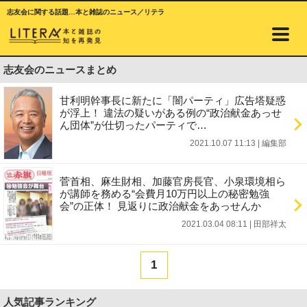
志友会に関する話題…本と雑誌のニュース／リテラ
志友会のニュースまとめ
甘利明幹事長に新たに「闇パーティ」広告塔疑惑
が浮上！ 違法の疑いがある例の“政治献金あっせ
ん団体”が仕切ったパーティで…
2021.10.07 11:13
|
編集部
菅首相、麻生財相、加藤官房長官、小泉環境相ら
が講師を務める“会費月10万円以上の秘密勉強
会”の正体！ 見返りに政治献金をあっせんか
2021.03.04 08:11
|
田部祥太
1
人気記事ランキング