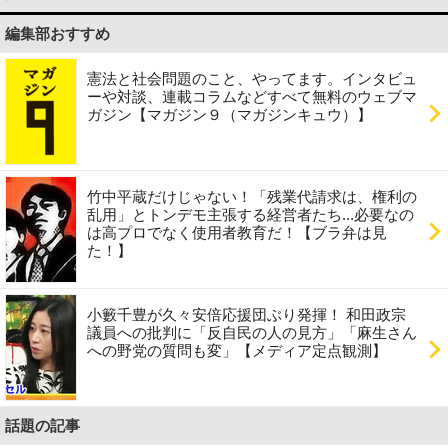
編集部おすすめ
憲法と社会問題のこと、やってます。インタビュ
ーや対談、連載コラムなどすべて無料のウェブマ
ガジン【マガジン９（マガジンキュウ）】
竹中平蔵だけじゃない！「残業代請求は、権利の
乱用」とトンデモ主張する経営者たち...必要なの
は高プロでなく使用者教育だ！【ブラ弁は見
た！】
小籔千豊が久々安倍応援団ぶり発揮！ 和田政宗
議員への批判に「反自民の人の見方」「麻生さん
への野党の質問も変」【メディア定点観測】
話題の記事