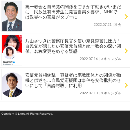
統一教会と自民党の関係をごまかす動きがいまだ
に…民放は有田芳生に発言自粛を要求、NHKで
は政界への言及がタブーに
2022.07.21 | 社会
片山さつきは警察庁長官を使い奈良県警に圧力！
自民党が隠したい安倍元首相と統一教会の深い関
係、名称変更をめぐる疑惑
2022.07.14 | スキャンダル
安倍元首相銃撃 容疑者は宗教団体との関係が動
機と供述も…自民党応援団は事件を安倍批判のせ
いにして「言論封殺」に利用
2022.07.10 | スキャンダル
Copyright © Litera All Rights Reserved.